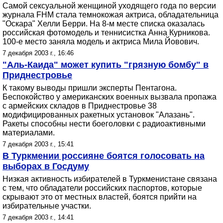
Самой сексуальной женщиной уходящего года по версии
журнала FHM стала темнокожая актриса, обладательница
"Оскара" Хелли Берри. На 8-м месте списка оказалась
российская фотомодель и теннисистка Анна Курникова.
100-е место заняла модель и актриса Мила Йовович.
7 декабря 2003 г., 16:46
"Аль-Каида" может купить "грязную бомбу" в
Приднестровье
К такому выводы пришли эксперты Пентагона.
Беспокойство у американских военных вызвала пропажа
с армейских складов в Приднестровье 38
модифицированных ракетных установок "Алазань".
Ракеты способны нести боеголовки с радиоактивными
материалами.
7 декабря 2003 г., 15:41
В Туркмении россияне боятся голосовать на
выборах в Госдуму
Низкая активность избирателей в Туркменистане связана
с тем, что обладатели российских паспортов, которые
скрывают это от местных властей, боятся прийти на
избирательные участки.
7 декабря 2003 г., 14:41