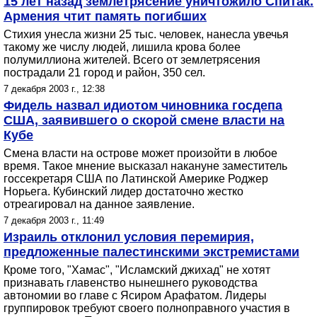
15 лет назад землетрясение уничтожило Спитак.
Армения чтит память погибших
Стихия унесла жизни 25 тыс. человек, нанесла увечья
такому же числу людей, лишила крова более
полумиллиона жителей. Всего от землетрясения
пострадали 21 город и район, 350 сел.
7 декабря 2003 г., 12:38
Фидель назвал идиотом чиновника госдепа
США, заявившего о скорой смене власти на
Кубе
Смена власти на острове может произойти в любое
время. Такое мнение высказал накануне заместитель
госсекретаря США по Латинской Америке Роджер
Норьега. Кубинский лидер достаточно жестко
отреагировал на данное заявление.
7 декабря 2003 г., 11:49
Израиль отклонил условия перемирия,
предложенные палестинскими экстремистами
Кроме того, "Хамас", "Исламский джихад" не хотят
признавать главенство нынешнего руководства
автономии во главе с Ясиром Арафатом. Лидеры
группировок требуют своего полноправного участия в