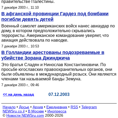
правительстве Палестины.
7 декабря 2003 г., 11:10
В афганской провинции Гардез под бомбами
погибли девять детей
Военный самолет американских войск нанес авиаудар по
дому, в котором предположительно скрывались
террористы. Американское командование уверяет, что
авиация действовала по наводке.
7 декабря 2003 г., 10:53
В Голландии арестованы подозреваемые в
убийстве Зорана Джинджича
Это братья Сладян и Нинослав Константиновичи. По
просьбе югославских правоохранительных органов, они
были объявлены в международный розыск. Они являются
членами так называемой банды Земуна.
7 декабря 2003 г., 09:46
<< на день назад
07.12.2003
Начало
•
Досье
•
Архив
•
Ежедневник
•
RSS
•
Telegram
NEWSru.co.il
•
В Москве
•
Инопресса
©
Новости NEWSru.com
2000-2026