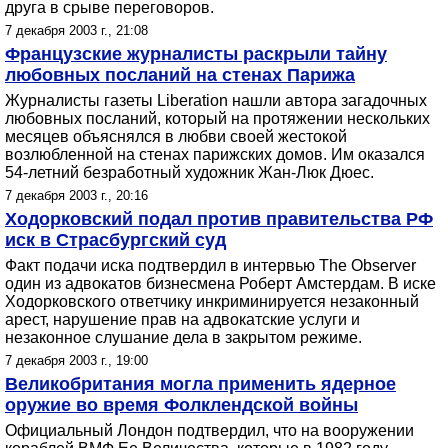
друга в срыве переговоров.
7 декабря 2003 г., 21:08
Французские журналисты раскрыли тайну
любовных посланий на стенах Парижа
Журналисты газеты Liberation нашли автора загадочных
любовных посланий, который на протяжении нескольких
месяцев объяснялся в любви своей жестокой
возлюбленной на стенах парижских домов. Им оказался
54-летний безработный художник Жан-Люк Дюес.
7 декабря 2003 г., 20:16
Ходорковский подал против правительства РФ
иск в Страсбургский суд
Факт подачи иска подтвердил в интервью The Observer
один из адвокатов бизнесмена Роберт Амстердам. В иске
Ходорковского ответчику инкриминируется незаконный
арест, нарушение прав на адвокатские услуги и
незаконное слушание дела в закрытом режиме.
7 декабря 2003 г., 19:00
Великобритания могла применить ядерное
оружие во время Фолклендской войны
Официальный Лондон подтвердил, что на вооружении