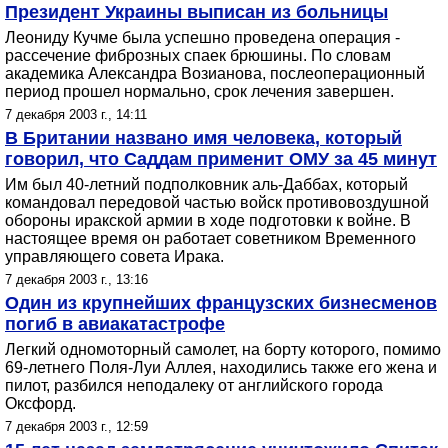
Президент Украины выписан из больницы
Леониду Кучме была успешно проведена операция -
рассечение фиброзных спаек брюшины. По словам
академика Александра Возианова, послеоперационный
период прошел нормально, срок лечения завершен.
7 декабря 2003 г., 14:11
В Британии названо имя человека, который
говорил, что Саддам применит ОМУ за 45 минут
Им был 40-летний подполковник аль-Даббах, который
командовал передовой частью войск противовоздушной
обороны иракской армии в ходе подготовки к войне. В
настоящее время он работает советником Временного
управляющего совета Ирака.
7 декабря 2003 г., 13:16
Один из крупнейших французских бизнесменов
погиб в авиакатастрофе
Легкий одномоторный самолет, на борту которого, помимо
69-летнего Поля-Луи Аллея, находились также его жена и
пилот, разбился неподалеку от английского города
Оксфорд.
7 декабря 2003 г., 12:59