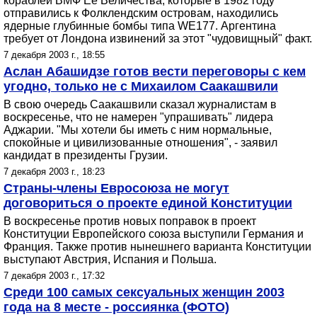
кораблей ВМФ Ее Величества, которые в 1982 году
отправились к Фолклендским островам, находились
ядерные глубинные бомбы типа WE177. Аргентина
требует от Лондона извинений за этот "чудовищный" факт.
7 декабря 2003 г., 18:55
Аслан Абашидзе готов вести переговоры с кем
угодно, только не с Михаилом Саакашвили
В свою очередь Саакашвили сказал журналистам в
воскресенье, что не намерен "упрашивать" лидера
Аджарии. "Мы хотели бы иметь с ним нормальные,
спокойные и цивилизованные отношения", - заявил
кандидат в президенты Грузии.
7 декабря 2003 г., 18:23
Страны-члены Евросоюза не могут
договориться о проекте единой Конституции
В воскресенье против новых поправок в проект
Конституции Европейского союза выступили Германия и
Франция. Также против нынешнего варианта Конституции
выступают Австрия, Испания и Польша.
7 декабря 2003 г., 17:32
Среди 100 самых сексуальных женщин 2003
года на 8 месте - россиянка (ФОТО)