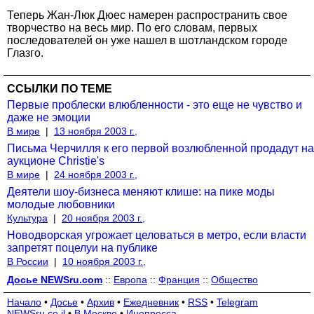
Теперь Жан-Люк Дюес намерен распространить свое
творчество на весь мир. По его словам, первых
последователей он уже нашел в шотландском городе
Глазго.
ССЫЛКИ ПО ТЕМЕ
Первые проблески влюбленности - это еще не чувство и
даже не эмоции
В мире
|
13 ноября 2003 г.,
Письма Черчилля к его первой возлюбленной продадут на
аукционе Christie's
В мире
|
24 ноября 2003 г.,
Деятели шоу-бизнеса меняют клише: на пике моды
молодые любовники
Культура
|
20 ноября 2003 г.,
Новодворская угрожает целоваться в метро, если власти
запретят поцелуи на публике
В России
|
10 ноября 2003 г.,
Досье NEWSru.com
::
Европа
::
Франция
::
Общество
Начало
•
Досье
•
Архив
•
Ежедневник
•
RSS
•
Telegram
NEWSru.co.il
•
В Москве
•
Инопресса