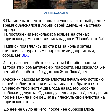
Архив NEWSru.com
В Париже наконец-то нашли человека, который долгое
время объяснялся в любви своей девушке на стенах
города.
На протяжении нескольких месяцев на стенах
парижских домов появлялись надписи "Я люблю тебя".
Надписи появлялись до ста раз за ночь и затем
стирались аккуратными парижскими дворниками,
сообщает
ВВС
.
И вот, наконец, работники газеты Liberation нашли
автора этих романтических граффити. Им оказался 54-
летний безработный художник Жан-Люк Дюес.
Художник рассказал журналистам печальную историю
своей любви, которая и заставила его обратиться к
уличному творчеству. Два года назад его бросила
любимая девушка. Однако душевная рана Дюеса до сих
пор не зажила и он решил выплеснуть свои чувства на
парижские стены.
"До нее не было ничего, после нее образовалось