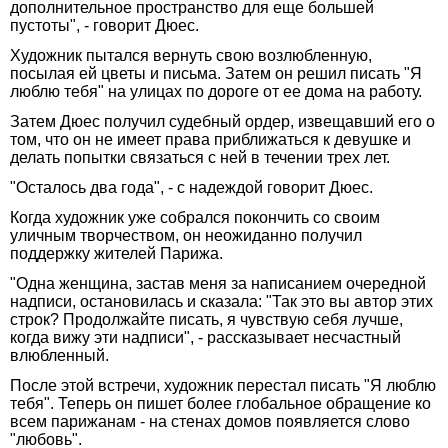
дополнительное пространство для еще большей
пустоты", - говорит Дюес.
Художник пытался вернуть свою возлюбленную,
посылая ей цветы и письма. Затем он решил писать "Я
люблю тебя" на улицах по дороге от ее дома на работу.
Затем Дюес получил судебный ордер, извещавший его о
том, что он не имеет права приближаться к девушке и
делать попытки связаться с ней в течении трех лет.
"Осталось два года", - с надеждой говорит Дюес.
Когда художник уже собрался покончить со своим
уличным творчеством, он неожиданно получил
поддержку жителей Парижа.
"Одна женщина, застав меня за написанием очередной
надписи, остановилась и сказала: "Так это вы автор этих
строк? Продолжайте писать, я чувствую себя лучше,
когда вижу эти надписи", - рассказывает несчастный
влюбленный.
После этой встречи, художник перестал писать "Я люблю
тебя". Теперь он пишет более глобальное обращение ко
всем парижанам - на стенах домов появляется слово
"любовь".