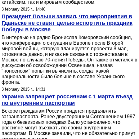
китайским, так и мировым сообществом.
3 february 2015 г., 14:46
Президент Польши заявил, что мероприятия в
Гданьске не ставят целью испортить праздник
Победы в Москве
В интервью на радио Бронислав Коморовский сообщил,
что конференция о ситуации в Европе после Второй
мировой войны, которую планируется провести 8 мая,
готовилась давно, и никак не связана с торжествами в
Москве по случаю 70-летия Победы. Он также отметился в
дискуссии об освобождении Освенцима, назвав
"нонсенсом" попытки вычислить, солдат какой
национальности было больше в составе Украинского
фронта.
3 february 2015 г., 14:31
Украина запрещает россиянам с 1 марта въезд
по внутренним паспортам
Вскоре гражданам России придется предъявлять
загранпаспорта. Ранее двусторонним Соглашением 1997
года о безвизовых поездках было установлено, что
россияне могут въезжать по своим внутренним
паспортам. В Москве заявили, что не обязательно примут
симметричные меры.