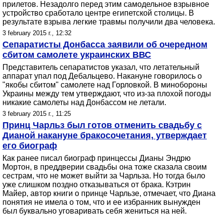
прилетов. Незадолго перед этим самодельное взрывное
устройство сработало центре египетской столицы. В
результате взрыва легкие травмы получили два человека.
3 february 2015 г., 12:32
Сепаратисты Донбасса заявили об очередном
сбитом самолете украинских ВВС
Представитель сепаратистов указал, что летательный
аппарат упал под Дебальцево. Накануне говорилось о
"якобы сбитом" самолете над Горловкой. В минобороны
Украины между тем утверждают, что из-за плохой погоды
никакие самолеты над Донбассом не летали.
3 february 2015 г., 11:25
Принц Чарльз был готов отменить свадьбу с
Дианой накануне бракосочетания, утверждает
его биограф
Как ранее писал биограф принцессы Дианы Эндрю
Мортон, в преддверии свадьбы она тоже сказала своим
сестрам, что не может выйти за Чарльза. Но тогда было
уже слишком поздно отказываться от брака. Кэтрин
Майер, автор книги о принце Чарльзе, отмечает, что Диана
понятия не имела о том, что и ее избранник вынужден
был буквально уговаривать себя жениться на ней.