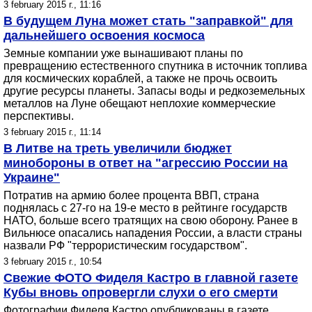
3 february 2015 г., 11:16
В будущем Луна может стать "заправкой" для
дальнейшего освоения космоса
Земные компании уже вынашивают планы по
превращению естественного спутника в источник топлива
для космических кораблей, а также не прочь освоить
другие ресурсы планеты. Запасы воды и редкоземельных
металлов на Луне обещают неплохие коммерческие
перспективы.
3 february 2015 г., 11:14
В Литве на треть увеличили бюджет
минобороны в ответ на "агрессию России на
Украине"
Потратив на армию более процента ВВП, страна
поднялась с 27-го на 19-е место в рейтинге государств
НАТО, больше всего тратящих на свою оборону. Ранее в
Вильнюсе опасались нападения России, а власти страны
назвали РФ "террористическим государством".
3 february 2015 г., 10:54
Свежие ФОТО Фиделя Кастро в главной газете
Кубы вновь опровергли слухи о его смерти
Фотографии Фиделя Кастро опубликованы в газете