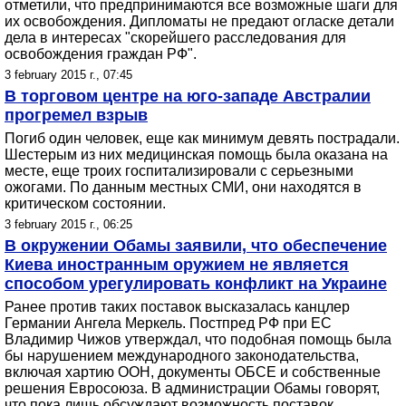
отметили, что предпринимаются все возможные шаги для
их освобождения. Дипломаты не предают огласке детали
дела в интересах "скорейшего расследования для
освобождения граждан РФ".
3 february 2015 г., 07:45
В торговом центре на юго-западе Австралии
прогремел взрыв
Погиб один человек, еще как минимум девять пострадали.
Шестерым из них медицинская помощь была оказана на
месте, еще троих госпитализировали с серьезными
ожогами. По данным местных СМИ, они находятся в
критическом состоянии.
3 february 2015 г., 06:25
В окружении Обамы заявили, что обеспечение
Киева иностранным оружием не является
способом урегулировать конфликт на Украине
Ранее против таких поставок высказалась канцлер
Германии Ангела Меркель. Постпред РФ при ЕС
Владимир Чижов утверждал, что подобная помощь была
бы нарушением международного законодательства,
включая хартию ООН, документы ОБСЕ и собственные
решения Евросоюза. В администрации Обамы говорят,
что пока лишь обсуждают возможность поставок.