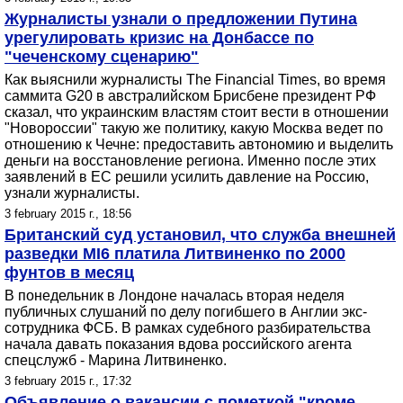
Журналисты узнали о предложении Путина
урегулировать кризис на Донбассе по
"чеченскому сценарию"
Как выяснили журналисты The Financial Times, во время
саммита G20 в австралийском Брисбене президент РФ
сказал, что украинским властям стоит вести в отношении
"Новороссии" такую же политику, какую Москва ведет по
отношению к Чечне: предоставить автономию и выделить
деньги на восстановление региона. Именно после этих
заявлений в ЕС решили усилить давление на Россию,
узнали журналисты.
3 february 2015 г., 18:56
Британский суд установил, что служба внешней
разведки MI6 платила Литвиненко по 2000
фунтов в месяц
В понедельник в Лондоне началась вторая неделя
публичных слушаний по делу погибшего в Англии экс-
сотрудника ФСБ. В рамках судебного разбирательства
начала давать показания вдова российского агента
спецслужб - Марина Литвиненко.
3 february 2015 г., 17:32
Объявление о вакансии с пометкой "кроме