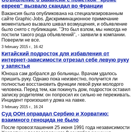
евреев" вызвало скандал во Франции
Вакансия была опубликована на специализированным
сайте Graphic-Jobs. Дискриминационное примечание
моментально вызвало шквал возмущения, и объявление
было снято с публикации. "Это был взлом, мы никогда не
постили такого рода объявлений", - заявили в компании.
Поверили не все.
3 february 2015 г., 16:42
Китайский подросток для избавления от
интернет-зависимости отрезал себе левую руку
у запястья
Юноша сам добрался до больницы. Врачам удалось
пришить руку. Однако пока неизвестно, получится ли
полностью восстановить функции левой руки молодого
человека. Перед тем, как покинуть дом, подросток оставил
записку родителям: он попросил их сильно не переживать.
Инцидент произошел у дома на лавке.
3 february 2015 г., 16:24
Суд ООН оправдал Сербию и Хорватию:
взаимного геноцида не было
После провозглашения 25 июня 1991 года независимости