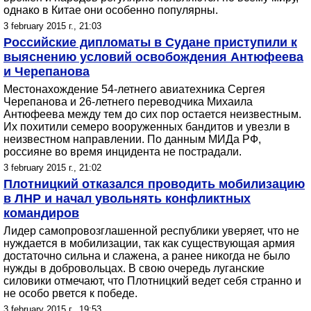
однако в Китае они особенно популярны.
3 february 2015 г., 21:03
Российские дипломаты в Судане приступили к
выяснению условий освобождения Антюфеева
и Черепанова
Местонахождение 54-летнего авиатехника Сергея
Черепанова и 26-летнего переводчика Михаила
Антюфеева между тем до сих пор остается неизвестным.
Их похитили семеро вооруженных бандитов и увезли в
неизвестном направлении. По данным МИДа РФ,
россияне во время инцидента не пострадали.
3 february 2015 г., 21:02
Плотницкий отказался проводить мобилизацию
в ЛНР и начал увольнять конфликтных
командиров
Лидер самопровозглашенной республики уверяет, что не
нуждается в мобилизации, так как существующая армия
достаточно сильна и слажена, а ранее никогда не было
нужды в добровольцах. В свою очередь луганские
силовики отмечают, что Плотницкий ведет себя странно и
не особо рвется к победе.
3 february 2015 г., 19:53