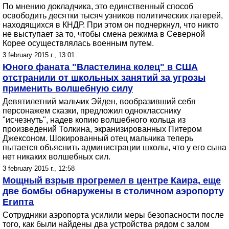
По мнению докладчика, это единственный способ
освободить десятки тысяч узников политических лагерей,
находящихся в КНДР. При этом он подчеркнул, что никто
не выступает за то, чтобы смена режима в Северной
Корее осуществлялась военным путем.
3 february 2015 г., 13:01
Юного фаната "Властелина колец" в США
отстранили от школьных занятий за угрозы
применить волшебную силу
Девятилетний мальчик Эйден, вообразивший себя
персонажем сказки, предложил однокласснику
"исчезнуть", надев копию волшебного кольца из
произведений Толкина, экранизированных Питером
Джексоном. Шокированный отец мальчика теперь
пытается объяснить администрации школы, что у его сына
нет никаких волшебных сил.
3 february 2015 г., 12:58
Мощный взрыв прогремел в центре Каира, еще
две бомбы обнаружены в столичном аэропорту
Египта
Сотрудники аэропорта усилили меры безопасности после
того, как были найдены два устройства рядом с залом