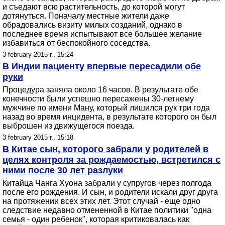
и съедают всю растительность, до которой могут
дотянуться. Поначалу местные жители даже
обрадовались визиту милых созданий, однако в
последнее время испытывают все большее желание
избавиться от беспокойного соседства.
3 february 2015 г., 15:24
В Индии пациенту впервые пересадили обе
руки
Процедура заняла около 16 часов. В результате обе
конечности были успешно пересажены 30-летнему
мужчине по имени Ману, который лишился рук три года
назад во время инцидента, в результате которого он был
выброшен из движущегося поезда.
3 february 2015 г., 15:18
В Китае сын, которого забрали у родителей в
целях контроля за рождаемостью, встретился с
ними после 30 лет разлуки
Китайца Чанга Хуона забрали у супругов через полгода
после его рождения. И сын, и родители искали друг друга
на протяжении всех этих лет. Этот случай - еще одно
следствие недавно отмененной в Китае политики "одна
семья - один ребенок", которая критиковалась как