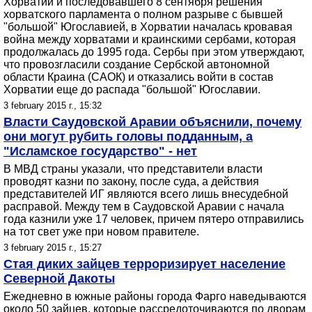
Хорватии и последовавшего 8 сентября решения
хорватского парламента о полном разрыве с бывшей
"большой" Югославией, в Хорватии началась кровавая
война между хорватами и краинскими сербами, которая
продолжалась до 1995 года. Сербы при этом утверждают,
что провозгласили создание Сербской автономной
области Краина (САОК) и отказались войти в состав
Хорватии еще до распада "большой" Югославии.
3 february 2015 г., 15:32
Власти Саудовской Аравии объяснили, почему
они могут рубить головы подданным, а
"Исламское государство" - нет
В МВД страны указали, что представители власти
проводят казни по закону, после суда, а действия
представителей ИГ являются всего лишь внесудебной
расправой. Между тем в Саудовской Аравии с начала
года казнили уже 17 человек, причем пятеро отправились
на тот свет уже при новом правителе.
3 february 2015 г., 15:27
Стая диких зайцев терроризирует население
Северной Дакоты
Ежедневно в южные районы города Фарго наведываются
около 50 зайцев, которые рассредоточиваются по дворам