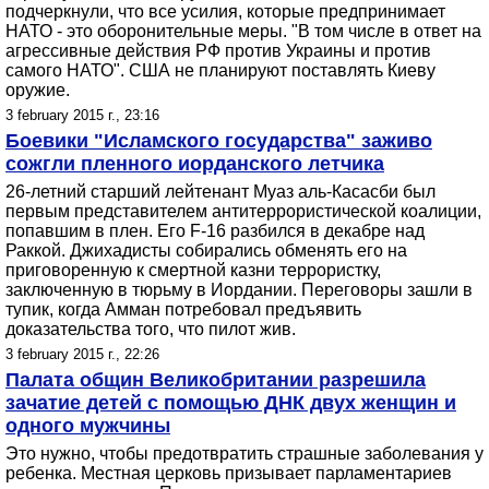
подчеркнули, что все усилия, которые предпринимает
НАТО - это оборонительные меры. "В том числе в ответ на
агрессивные действия РФ против Украины и против
самого НАТО". США не планируют поставлять Киеву
оружие.
3 february 2015 г., 23:16
Боевики "Исламского государства" заживо
сожгли пленного иорданского летчика
26-летний старший лейтенант Муаз аль-Касасби был
первым представителем антитеррористической коалиции,
попавшим в плен. Его F-16 разбился в декабре над
Раккой. Джихадисты собирались обменять его на
приговоренную к смертной казни террористку,
заключенную в тюрьму в Иордании. Переговоры зашли в
тупик, когда Амман потребовал предъявить
доказательства того, что пилот жив.
3 february 2015 г., 22:26
Палата общин Великобритании разрешила
зачатие детей с помощью ДНК двух женщин и
одного мужчины
Это нужно, чтобы предотвратить страшные заболевания у
ребенка. Местная церковь призывает парламентариев