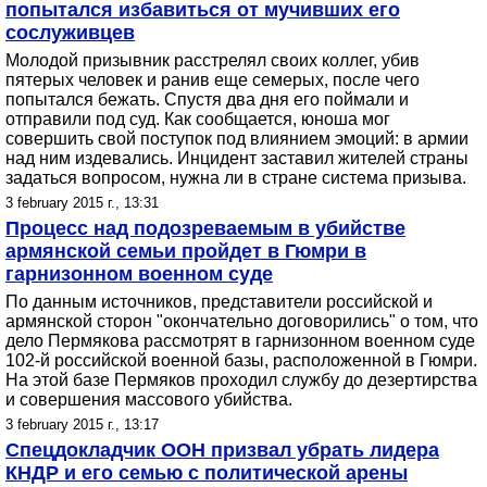
попытался избавиться от мучивших его
сослуживцев
Молодой призывник расстрелял своих коллег, убив
пятерых человек и ранив еще семерых, после чего
попытался бежать. Спустя два дня его поймали и
отправили под суд. Как сообщается, юноша мог
совершить свой поступок под влиянием эмоций: в армии
над ним издевались. Инцидент заставил жителей страны
задаться вопросом, нужна ли в стране система призыва.
3 february 2015 г., 13:31
Процесс над подозреваемым в убийстве
армянской семьи пройдет в Гюмри в
гарнизонном военном суде
По данным источников, представители российской и
армянской сторон "окончательно договорились" о том, что
дело Пермякова рассмотрят в гарнизонном военном суде
102-й российской военной базы, расположенной в Гюмри.
На этой базе Пермяков проходил службу до дезертирства
и совершения массового убийства.
3 february 2015 г., 13:17
Спецдокладчик ООН призвал убрать лидера
КНДР и его семью с политической арены