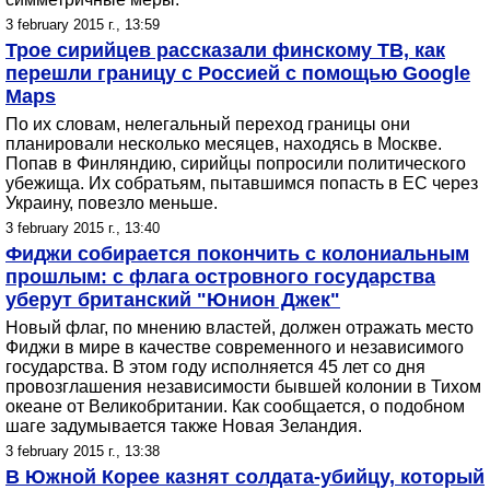
3 february 2015 г., 13:59
Трое сирийцев рассказали финскому ТВ, как
перешли границу с Россией с помощью Google
Maps
По их словам, нелегальный переход границы они
планировали несколько месяцев, находясь в Москве.
Попав в Финляндию, сирийцы попросили политического
убежища. Их собратьям, пытавшимся попасть в ЕС через
Украину, повезло меньше.
3 february 2015 г., 13:40
Фиджи собирается покончить с колониальным
прошлым: с флага островного государства
уберут британский "Юнион Джек"
Новый флаг, по мнению властей, должен отражать место
Фиджи в мире в качестве современного и независимого
государства. В этом году исполняется 45 лет со дня
провозглашения независимости бывшей колонии в Тихом
океане от Великобритании. Как сообщается, о подобном
шаге задумывается также Новая Зеландия.
3 february 2015 г., 13:38
В Южной Корее казнят солдата-убийцу, который