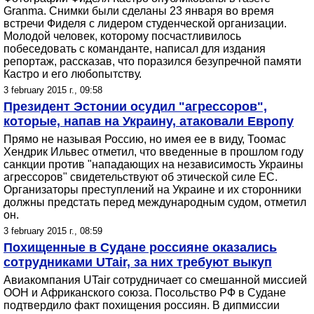
Granma. Снимки были сделаны 23 января во время
встречи Фиделя с лидером студенческой организации.
Молодой человек, которому посчастливилось
побеседовать с команданте, написал для издания
репортаж, рассказав, что поразился безупречной памяти
Кастро и его любопытству.
3 february 2015 г., 09:58
Президент Эстонии осудил "агрессоров",
которые, напав на Украину, атаковали Европу
Прямо не называя Россию, но имея ее в виду, Тоомас
Хендрик Ильвес отметил, что введенные в прошлом году
санкции против "нападающих на независимость Украины
агрессоров" свидетельствуют об этической силе ЕС.
Организаторы преступлений на Украине и их сторонники
должны предстать перед международным судом, отметил
он.
3 february 2015 г., 08:59
Похищенные в Судане россияне оказались
сотрудниками UTair, за них требуют выкуп
Авиакомпания UTair сотрудничает со смешанной миссией
ООН и Африканского союза. Посольство РФ в Судане
подтвердило факт похищения россиян. В дипмиссии