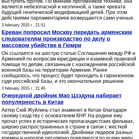
выступить против. По мнению противников техники, она
является небезопасной и неэтичной, а также чревата
будущей генетической модификацией детей. При этом
действиями парламентариев возмущаются сами ученые.
3 february 2015 г., 21:51
Ереван попросил Москву передать армянским
следователям производство по делу о
массовом убийстве в Гюмри
Он ссылается на шестую статью Соглашения между РФ и
Арменией по вопросам юрисдикции и взаимной правовой
помощи по делам, связанным с нахождением российской
военной базы на территории Армении. Ранее
сообщалось, что процесс будет проходить в гарнизонном
суде российской базы, и это окончательное решение.
3 february 2015 г., 21:45
Очередной двойник Мао Цзэдуна набирает
популярность в Китае
Актер Сюй Жуйлинь стал знаменит в Китае благодаря
своему сходству с основателем КНР. На родине ему
прочат успех в исторических пропагандистских фильмах,
широко распространенных в стране в связи с жесткой
государственной идеологией. Двойники лидеров разных
времен и народов регулярно появляются по всему миру,