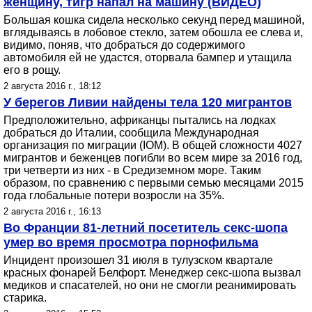
женщину, тигр напал на машину (ВИДЕО)
Большая кошка сидела несколько секунд перед машиной,
вглядываясь в лобовое стекло, затем обошла ее слева и,
видимо, поняв, что добраться до содержимого
автомобиля ей не удастся, оторвала бампер и утащила
его в рощу.
2 августа 2016 г., 18:12
У берегов Ливии найдены тела 120 мигрантов
Предположительно, африканцы пытались на лодках
добраться до Италии, сообщила Международная
организация по миграции (IOM). В общей сложности 4027
мигрантов и беженцев погибли во всем мире за 2016 год,
три четверти из них - в Средиземном море. Таким
образом, по сравнению с первыми семью месяцами 2015
года глобальные потери возросли на 35%.
2 августа 2016 г., 16:13
Во Франции 81-летний посетитель секс-шопа
умер во время просмотра порнофильма
Инцидент произошел 31 июля в тулузском квартале
красных фонарей Белфорт. Менеджер секс-шопа вызвал
медиков и спасателей, но они не смогли реанимировать
старика.