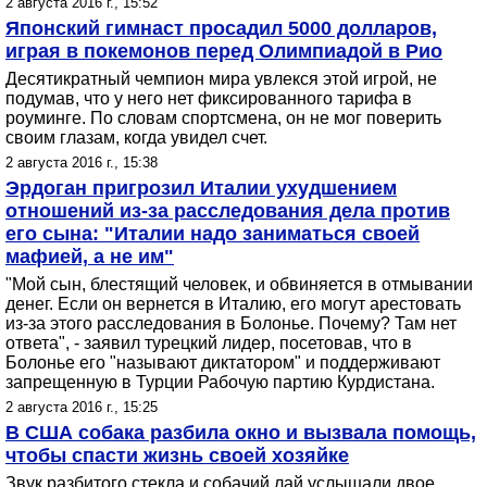
2 августа 2016 г., 15:52
Японский гимнаст просадил 5000 долларов,
играя в покемонов перед Олимпиадой в Рио
Десятикратный чемпион мира увлекся этой игрой, не
подумав, что у него нет фиксированного тарифа в
роуминге. По словам спортсмена, он не мог поверить
своим глазам, когда увидел счет.
2 августа 2016 г., 15:38
Эрдоган пригрозил Италии ухудшением
отношений из-за расследования дела против
его сына: "Италии надо заниматься своей
мафией, а не им"
"Мой сын, блестящий человек, и обвиняется в отмывании
денег. Если он вернется в Италию, его могут арестовать
из-за этого расследования в Болонье. Почему? Там нет
ответа", - заявил турецкий лидер, посетовав, что в
Болонье его "называют диктатором" и поддерживают
запрещенную в Турции Рабочую партию Курдистана.
2 августа 2016 г., 15:25
В США собака разбила окно и вызвала помощь,
чтобы спасти жизнь своей хозяйке
Звук разбитого стекла и собачий лай услышали двое