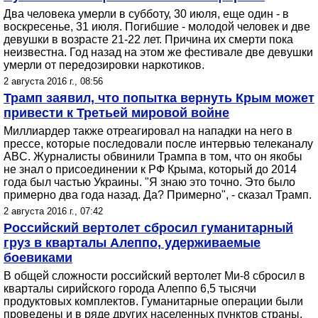
Два человека умерли в субботу, 30 июля, еще один - в
воскресенье, 31 июля. Погибшие - молодой человек и две
девушки в возрасте 21-22 лет. Причина их смерти пока
неизвестна. Год назад на этом же фестивале две девушки
умерли от передозировки наркотиков.
2 августа 2016 г., 08:56
Трамп заявил, что попытка вернуть Крым может
привести к Третьей мировой войне
Миллиардер также отреагировал на нападки на него в
прессе, которые последовали после интервью телеканалу
ABC. Журналисты обвинили Трампа в том, что он якобы
не знал о присоединении к РФ Крыма, который до 2014
года был частью Украины. "Я знаю это точно. Это было
примерно два года назад. Да? Примерно", - сказал Трамп.
2 августа 2016 г., 07:42
Российский вертолет сбросил гуманитарный
груз в кварталы Алеппо, удерживаемые
боевиками
В общей сложности российский вертолет Ми-8 сбросил в
кварталы сирийского города Алеппо 6,5 тысячи
продуктовых комплектов. Гуманитарные операции были
проведены и в ряде других населенных пунктов страны.