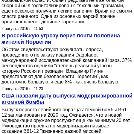
Жамбылской области. Один представитель ангольской
сборной был госпитализирован с тяжелыми травмами,
еще несколько получили легкие ранения. Врачи не смогли
спасти раненого. Одна из основных версий причин
произошедшего - двойное заряжание.
2 августа 2016 г., 11:53
В российскую угрозу верит почти половина
жителей Норвегии
Об этом свидетельствуют результаты опроса,
проведенного по заказу издания Dagbladet
международной исследовательской компанией Ipsos. 37%
респондентов оценили "степень реальной угрозы,
которую Россия и президент Владимир Путин
представляют для безопасности Норвегии", как
достаточно большую, и еще 8% - как очень большую.
2 августа 2016 г., 11:23
США назвали дату выпуска модернизированной
атомной бомбы
Выпуск первого серийного образца атомной бомбы B61-
12 запланирован на 2020 год. Ожидается, что в новой
модификации оружие прослужит еще как минимум 20 лет.
Руководство проекта по модернизации называет
создание B61-12 "жизненно важной миссией