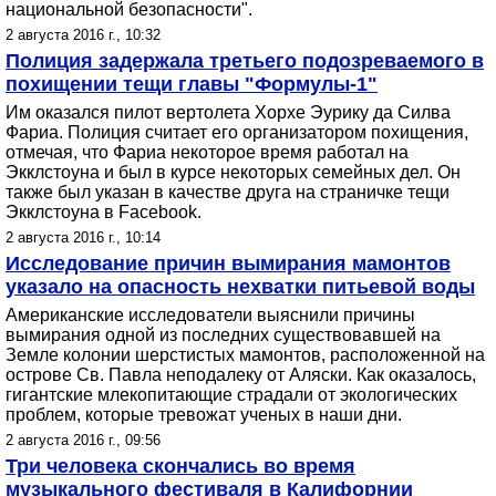
национальной безопасности".
2 августа 2016 г., 10:32
Полиция задержала третьего подозреваемого в
похищении тещи главы "Формулы-1"
Им оказался пилот вертолета Хорхе Эурику да Силва
Фариа. Полиция считает его организатором похищения,
отмечая, что Фариа некоторое время работал на
Экклстоуна и был в курсе некоторых семейных дел. Он
также был указан в качестве друга на страничке тещи
Экклстоуна в Facebook.
2 августа 2016 г., 10:14
Исследование причин вымирания мамонтов
указало на опасность нехватки питьевой воды
Американские исследователи выяснили причины
вымирания одной из последних существовавшей на
Земле колонии шерстистых мамонтов, расположенной на
острове Св. Павла неподалеку от Аляски. Как оказалось,
гигантские млекопитающие страдали от экологических
проблем, которые тревожат ученых в наши дни.
2 августа 2016 г., 09:56
Три человека скончались во время
музыкального фестиваля в Калифорнии