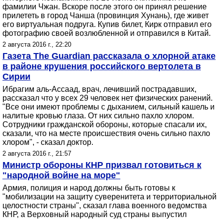
фамилии Чжан. Вскоре после этого он принял решение
прилететь в город Чанша (провинция Хунань), где живет
его виртуальная подруга. Купив билет, Кирк отправил его
фотографию своей возлюбленной и отправился в Китай.
2 августа 2016 г., 22:20
Газета The Guardian рассказала о хлорной атаке
в районе крушения российского вертолета в
Сирии
Ибрагим аль-Ассаад, врач, лечивший пострадавших,
рассказал что у всех 29 человек нет физических ранений.
"Все они имеют проблемы с дыханием, сильный кашель и
налитые кровью глаза. От них сильно пахло хлором.
Сотрудники гражданской обороны, которые спасали их,
сказали, что на месте происшествия очень сильно пахло
хлором", - сказал доктор.
2 августа 2016 г., 21:57
Министр обороны КНР призвал готовиться к
"народной войне на море"
Армия, полиция и народ должны быть готовы к
"мобилизации на защиту суверенитета и территориальной
целостности страны", сказал глава военного ведомства
КНР, а Верховный народный суд страны выпустил