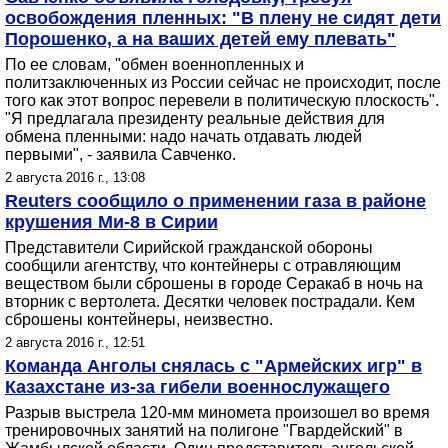
освобождения пленных: "В плену не сидят дети
Порошенко, а на ваших детей ему плевать"
По ее словам, "обмен военнопленных и
политзаключенных из России сейчас не происходит, после
того как этот вопрос перевели в политическую плоскость".
"Я предлагала президенту реальные действия для
обмена пленными: надо начать отдавать людей
первыми", - заявила Савченко.
2 августа 2016 г., 13:08
Reuters сообщило о применении газа в районе
крушения Ми-8 в Сирии
Представители Сирийской гражданской обороны
сообщили агентству, что контейнеры с отравляющим
веществом были сброшены в городе Серакаб в ночь на
вторник с вертолета. Десятки человек пострадали. Кем
сброшены контейнеры, неизвестно.
2 августа 2016 г., 12:51
Команда Анголы снялась с "Армейских игр" в
Казахстане из-за гибели военнослужащего
Разрыв выстрела 120-мм миномета произошел во время
тренировочных занятий на полигоне "Гвардейский" в