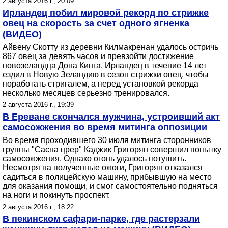
2 августа 2016 г., 20:09
Ирландец побил мировой рекорд по стрижке
овец на скорость за счет одного ягненка
(ВИДЕО)
Айвену Скотту из деревни Килмакренан удалось остричь
867 овец за девять часов и превзойти достижение
новозеландца Дона Кинга. Ирландец в течение 14 лет
ездил в Новую Зеландию в сезон стрижки овец, чтобы
поработать стригалем, а перед установкой рекорда
несколько месяцев серьезно тренировался.
2 августа 2016 г., 19:39
В Ереване скончался мужчина, устроивший акт
самосожжения во время митинга оппозиции
Во время проходившего 30 июля митинга сторонников
группы "Сасна црер" Каджик Григорян совершил попытку
самосожжения. Однако огонь удалось потушить.
Несмотря на полученные ожоги, Григорян отказался
садиться в полицейскую машину, прибывшую на место
для оказания помощи, и смог самостоятельно подняться
на ноги и покинуть проспект.
2 августа 2016 г., 18:22
В пекинском сафари-парке, где растерзали