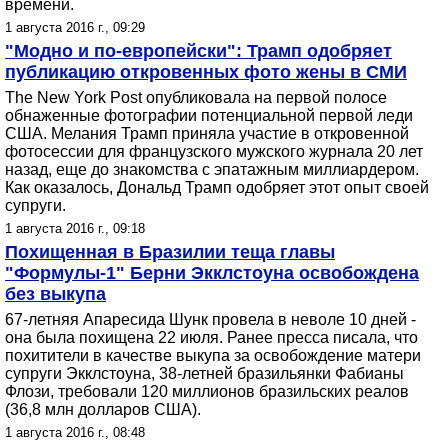
времени.
1 августа 2016 г., 09:29
"Модно и по-европейски": Трамп одобряет
публикацию откровенных фото жены в СМИ
The New York Post опубликовала на первой полосе
обнаженные фотографии потенциальной первой леди
США. Мелания Трамп приняла участие в откровенной
фотосессии для французского мужского журнала 20 лет
назад, еще до знакомства с эпатажным миллиардером.
Как оказалось, Дональд Трамп одобряет этот опыт своей
супруги.
1 августа 2016 г., 09:18
Похищенная в Бразилии теща главы
"Формулы-1" Берни Экклстоуна освобождена
без выкупа
67-летняя Апаресида Шунк провела в неволе 10 дней -
она была похищена 22 июля. Ранее пресса писала, что
похитители в качестве выкупа за освобождение матери
супруги Экклстоуна, 38-летней бразильянки Фабианы
Флози, требовали 120 миллионов бразильских реалов
(36,8 млн долларов США).
1 августа 2016 г., 08:48