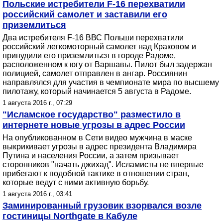
Польские истребители F-16 перехватили
российский самолет и заставили его
приземлиться
Два истребителя F-16 ВВС Польши перехватили
российский легкомоторный самолет над Краковом и
принудили его приземлиться в городе Радоме,
расположенном к югу от Варшавы. Пилот был задержан
полицией, самолет отправлен в ангар. Россиянин
направлялся для участия в чемпионате мира по высшему
пилотажу, который начинается 5 августа в Радоме.
1 августа 2016 г., 07:29
"Исламское государство" разместило в
интернете новые угрозы в адрес России
На опубликованном в Сети видео мужчина в маске
выкрикивает угрозы в адрес президента Владимира
Путина и населения России, а затем призывает
сторонников "начать джихад". Исламисты не впервые
прибегают к подобной тактике в отношении стран,
которые ведут с ними активную борьбу.
1 августа 2016 г., 03:41
Заминированный грузовик взорвался возле
гостиницы Northgate в Кабуле