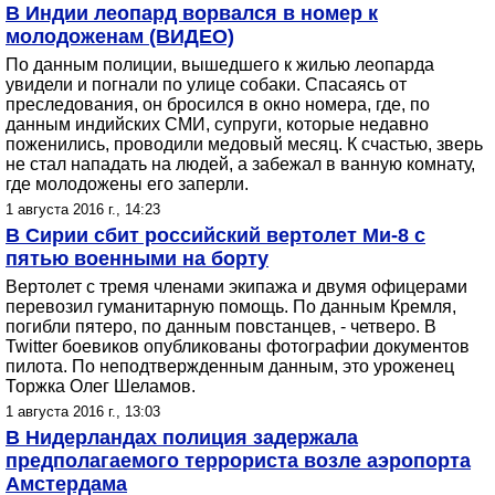
В Индии леопард ворвался в номер к
молодоженам (ВИДЕО)
По данным полиции, вышедшего к жилью леопарда
увидели и погнали по улице собаки. Спасаясь от
преследования, он бросился в окно номера, где, по
данным индийских СМИ, супруги, которые недавно
поженились, проводили медовый месяц. К счастью, зверь
не стал нападать на людей, а забежал в ванную комнату,
где молодожены его заперли.
1 августа 2016 г., 14:23
В Сирии сбит российский вертолет Ми-8 с
пятью военными на борту
Вертолет с тремя членами экипажа и двумя офицерами
перевозил гуманитарную помощь. По данным Кремля,
погибли пятеро, по данным повстанцев, - четверо. В
Twitter боевиков опубликованы фотографии документов
пилота. По неподтвержденным данным, это уроженец
Торжка Олег Шеламов.
1 августа 2016 г., 13:03
В Нидерландах полиция задержала
предполагаемого террориста возле аэропорта
Амстердама