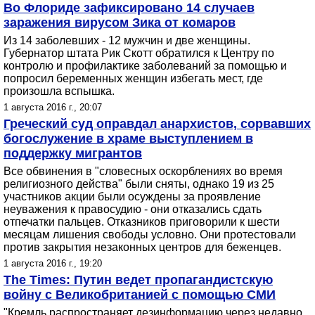
Во Флориде зафиксировано 14 случаев
заражения вирусом Зика от комаров
Из 14 заболевших - 12 мужчин и две женщины.
Губернатор штата Рик Скотт обратился к Центру по
контролю и профилактике заболеваний за помощью и
попросил беременных женщин избегать мест, где
произошла вспышка.
1 августа 2016 г., 20:07
Греческий суд оправдал анархистов, сорвавших
богослужение в храме выступлением в
поддержку мигрантов
Все обвинения в "словесных оскорблениях во время
религиозного действа" были сняты, однако 19 из 25
участников акции были осуждены за проявление
неуважения к правосудию - они отказались сдать
отпечатки пальцев. Отказников приговорили к шести
месяцам лишения свободы условно. Они протестовали
против закрытия незаконных центров для беженцев.
1 августа 2016 г., 19:20
The Times: Путин ведет пропагандистскую
войну с Великобританией с помощью СМИ
"Кремль распространяет дезинформацию через недавно