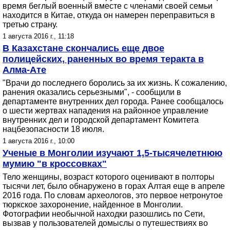
время беглый военный вместе с членами своей семьи
находится в Китае, откуда он намерен переправиться в
третью страну.
1 августа 2016 г., 11:18
В Казахстане скончались еще двое
полицейских, раненных во время теракта в
Алма-Ате
"Врачи до последнего боролись за их жизнь. К сожалению,
ранения оказались серьезными", - сообщили в
департаменте внутренних дел города. Ранее сообщалось
о шести жертвах нападения на районное управление
внутренних дел и городской департамент Комитета
нацбезопасности 18 июля.
1 августа 2016 г., 10:00
Ученые в Монголии изучают 1,5-тысячелетнюю
мумию "в кроссовках"
Тело женщины, возраст которого оценивают в полторы
тысячи лет, было обнаружено в горах Алтая еще в апреле
2016 года. По словам археологов, это первое нетронутое
тюркское захоронение, найденное в Монголии.
Фотографии необычной находки разошлись по Сети,
вызвав у пользователей домыслы о путешествиях во