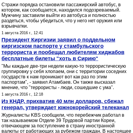
Стражи порядка остановили пассажирский автобус, в
котором, как сообщается, находился подозреваемый.
Мужчину заставили выйти из автобуса и полностью
раздеться, чтобы убедиться, что у него нет оружия или
взрывчатки.
1 августа 2016 г., 12:41
Президент Киргизии заявил о поддельном
киргизском паспорте у стамбульского
террориста и пообещал любителям хиджабов
бесплатные билеты "хоть в Сирию"
"Мы каждые две-три недели какую-то террористическую
группировку у себя хлопаем, они с территории соседних
государств к нам проникают вот как раз по этим
паспортам", - заявил Атамбаев. Он также высказал
мнение, что "террористы - люди, сошедшие с ума".
1 августа 2016 г., 12:18
Из КНДР, прихватив 40 млн долларов, сбежал
генерал, утверждает южнокорейский телеканал
Журналисты KBS сообщили, что перебежчик работал в
так называемом Отделе 39 Трудовой партии Кореи,
отвечающем за поступление в страну иностранной
валюты от работающих за рубежом граждан. В настоящее