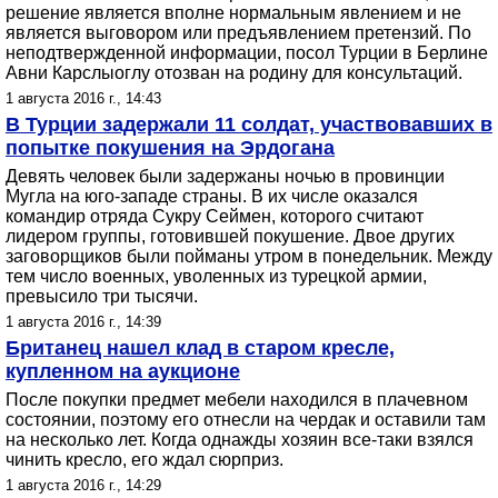
решение является вполне нормальным явлением и не
является выговором или предъявлением претензий. По
неподтвержденной информации, посол Турции в Берлине
Авни Карслыоглу отозван на родину для консультаций.
1 августа 2016 г., 14:43
В Турции задержали 11 солдат, участвовавших в
попытке покушения на Эрдогана
Девять человек были задержаны ночью в провинции
Мугла на юго-западе страны. В их числе оказался
командир отряда Сукру Сеймен, которого считают
лидером группы, готовившей покушение. Двое других
заговорщиков были пойманы утром в понедельник. Между
тем число военных, уволенных из турецкой армии,
превысило три тысячи.
1 августа 2016 г., 14:39
Британец нашел клад в старом кресле,
купленном на аукционе
После покупки предмет мебели находился в плачевном
состоянии, поэтому его отнесли на чердак и оставили там
на несколько лет. Когда однажды хозяин все-таки взялся
чинить кресло, его ждал сюрприз.
1 августа 2016 г., 14:29