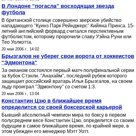
В Лондоне "погасла" восходящая звезда
футбола
В британской столице совершено зверское убийство
нападающего "Куинз Парк Рейнджерс" Кийяна Принса. 15-
летний английский форвард считался перспективным
футболистом, которому пророчили славу Уэйна Руни или
Тео Уолкотта.
20 мая 2006 г., 14:02
Брызгалов не уберег свои ворота от хоккеистов
"Эдмонтона"
За океаном состоялся первый матч полуфинальной серии
за Кубок Стэнли. "Анахайм", последний рубеж которого
защищает российский вратарь Илья Брызгалов, на своем
льду проиграл "Эдмонтону" со счетом 1:3.
20 мая 2006 г., 13:04
Константин Цзю в ближайшее время
определится со своей боксерской карьерой
Бывший абсолютный чемпион мира по боксу в первом
полусреднем весе Константин Цзю, определится со своим
будущим в самое ближайшее время, по крайней мере, в
этом убежден его менеджер Мэтт Уотт.