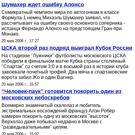
Шумахер ждет ошибку Алонсо
Семикратный чемпион мира по автогонкам в классе
Формула-1 немец Михаэль Шумахер заявил, что
рассчитывает на ошибку своего основного соперника -
испанца Фернандо Алонсо на предстоящем Гран-при
Монако.
20 мая 2006 г., 17:27
ЦСКА второй раз подряд выиграл Кубок России
На стадионе "Лужники" футболисты московского ЦСКА
победили в финальном матче Кубка страны столичный
"Спартак" со счетом 3:0 и в восьмой раз в истории клуба
завоевали почетный трофей. Два мяча в спартаковские
ворота забил Жо и один Вагнер.
20 мая 2006 г., 15:57
"Человек-паук" готовится покорить один из
московских небоскребов
Всемирно знаменитый скалолаз и любитель
экстремальных восхождений француз Алэн Робер
намерен покорить одну из московских "высоток".
Верхолаз даже побывал недавно в Москве с
"разведывательными" целям.
20 мая 2006 г., 15:02