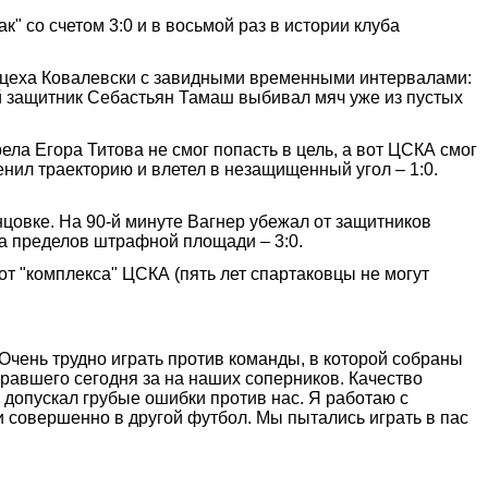
 со счетом 3:0 и в восьмой раз в истории клуба
йцеха Ковалевски с завидными временными интервалами:
ий защитник Себастьян Тамаш выбивал мяч уже из пустых
ла Егора Титова не смог попасть в цель, а вот ЦСКА смог
енил траекторию и влетел в незащищенный угол – 1:0.
нцовке. На 90-й минуте Вагнер убежал от защитников
за пределов штрафной площади – 3:0.
т "комплекса" ЦСКА (пять лет спартаковцы не могут
- Очень трудно играть против команды, в которой собраны
гравшего сегодня за на наших соперников. Качество
н допускал грубые ошибки против нас. Я работаю с
ли совершенно в другой футбол. Мы пытались играть в пас