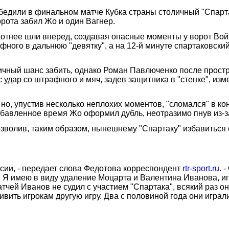
дили в финальном матче Кубка страны столичный "Спартак"
рота забил Жо и один Вагнер.
хотнее шли вперед, создавая опасные моменты у ворот Во
афного в дальнюю "девятку", а на 12-й минуте спартаковск
ичный шанс забить, однако Роман Павлюченко после простре
удар со штрафного и мяч, задев защитника в "стенке", изм
но, упустив несколько неплохих моментов, "сломался" в ко
добавленное время Жо оформил дубль, неотразимо пнув из-
зволив, таким образом, нынешнему "Спартаку" избавиться о
сии, - передает слова Федотова корреспондент
rtr-sport.ru
. 
е. Я имею в виду удаление Моцарта и Валентина Иванова, и
тчей Иванов не судил с участием "Спартака", всякий раз о
ивить игрокам другую игру. Два с половиной года они игра