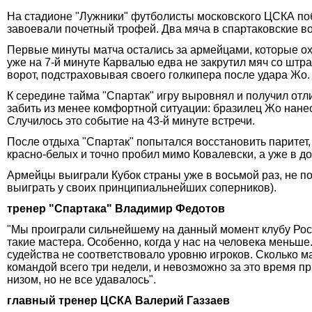
На стадионе "Лужники" футболисты московского ЦСКА побе
завоевали почетный трофей. Два мяча в спартаковские во
Первые минуты матча остались за армейцами, которые о
уже на 7-й минуте Карвалью едва не закрутил мяч со штр
ворот, подстраховывая своего голкипера после удара Жо.
К середине тайма "Спартак" игру выровнял и получил отл
забить из менее комфортной ситуации: бразилец Жо нанес 
Случилось это событие на 43-й минуте встречи.
После отдыха "Спартак" попытался восстановить паритет, 
красно-белых и точно пробил мимо Ковалевски, а уже в 
Армейцы выиграли Кубок страны уже в восьмой раз, не по
выиграть у своих принципиальнейших соперников).
тренер "Спартака" Владимир Федотов
"Мы проиграли сильнейшему на данный момент клубу Рос
такие мастера. Особенно, когда у нас на человека меньш
судейства не соответствовало уровню игроков. Сколько ма
командой всего три недели, и невозможно за это время пр
низом, но не все удавалось".
главный тренер ЦСКА Валерий Газзаев