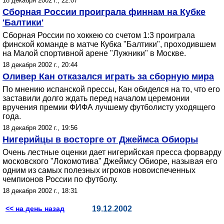
18 декабря 2002 г., 22:07
Сборная России проиграла финнам на Кубке
'Балтики'
Сборная России по хоккею со счетом 1:3 проиграла
финской команде в матче Кубка "Балтики", проходившем
на Малой спортивной арене "Лужники" в Москве.
18 декабря 2002 г., 20:44
Оливер Кан отказался играть за сборную мира
По мнению испанской прессы, Кан обиделся на то, что его
заставили долго ждать перед началом церемонии
вручения премии ФИФА лучшему футболисту уходящего
года.
18 декабря 2002 г., 19:56
Нигерийцы в восторге от Джеймса Обиоры
Очень лестные оценки дает нигерийская пресса форварду
московского "Локомотива" Джеймсу Обиоре, называя его
одним из самых полезных игроков новоиспеченных
чемпионов России по футболу.
18 декабря 2002 г., 18:31
<< на день назад
19.12.2002