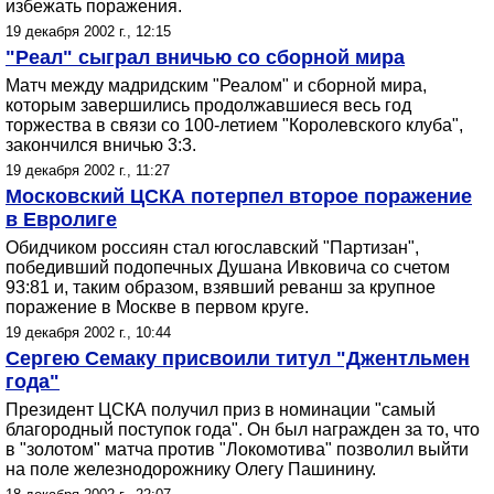
избежать поражения.
19 декабря 2002 г., 12:15
"Реал" сыграл вничью со сборной мира
Матч между мадридским "Реалом" и сборной мира,
которым завершились продолжавшиеся весь год
торжества в связи со 100-летием "Королевского клуба",
закончился вничью 3:3.
19 декабря 2002 г., 11:27
Московский ЦСКА потерпел второе поражение
в Евролиге
Обидчиком россиян стал югославский "Партизан",
победивший подопечных Душана Ивковича со счетом
93:81 и, таким образом, взявший реванш за крупное
поражение в Москве в первом круге.
19 декабря 2002 г., 10:44
Сергею Семаку присвоили титул "Джентльмен
года"
Президент ЦСКА получил приз в номинации "самый
благородный поступок года". Он был награжден за то, что
в "золотом" матча против "Локомотива" позволил выйти
на поле железнодорожнику Олегу Пашинину.