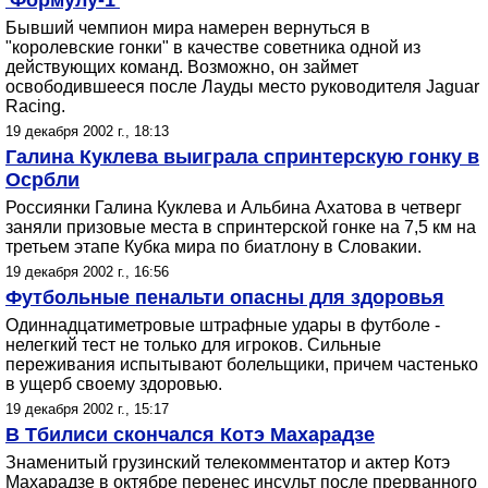
'Формулу-1'
Бывший чемпион мира намерен вернуться в
"королевские гонки" в качестве советника одной из
действующих команд. Возможно, он займет
освободившееся после Лауды место руководителя Jaguar
Racing.
19 декабря 2002 г., 18:13
Галина Куклева выиграла спринтерскую гонку в
Осрбли
Россиянки Галина Куклева и Альбина Ахатова в четверг
заняли призовые места в спринтерской гонке на 7,5 км на
третьем этапе Кубка мира по биатлону в Словакии.
19 декабря 2002 г., 16:56
Футбольные пенальти опасны для здоровья
Одиннадцатиметровые штрафные удары в футболе -
нелегкий тест не только для игроков. Сильные
переживания испытывают болельщики, причем частенько
в ущерб своему здоровью.
19 декабря 2002 г., 15:17
В Тбилиси скончался Котэ Махарадзе
Знаменитый грузинский телекомментатор и актер Котэ
Махарадзе в октябре перенес инсульт после прерванного