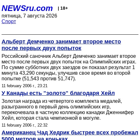
NEWSru.com
| 18+
пятница, 7 августа 2026
Спорт
Альберт Демченко занимает второе место
после первых двух попыток
Российский саночник Альберт Демченко занимает второе
место после первых двух попыток на Олимпийских играх.
По сумме субботних двух заездов он показал результат 1
минута 43,290 секунды, улучшив свое время во второй
попытке (51,543 против 51,747).
11 february 2006 г., 23:21
У Канады есть "золото" благодаря Хейл
Золотая награда из четвертого комплекта медалей,
разыгранного в первый день олимпийских игр,
перекочевала в частную коллекцию канадки Дженнифер
Хейл, которая стала чемпионкой в могуле.
11 february 2006 г., 22:32
Американец Чад Хедрик быстрее всех пробежал
5000 метров на коньках