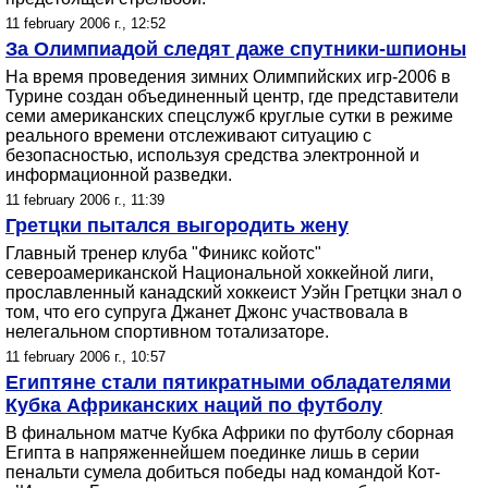
11 february 2006 г., 12:52
За Олимпиадой следят даже спутники-шпионы
На время проведения зимних Олимпийских игр-2006 в
Турине создан объединенный центр, где представители
семи американских спецслужб круглые сутки в режиме
реального времени отслеживают ситуацию с
безопасностью, используя средства электронной и
информационной разведки.
11 february 2006 г., 11:39
Гретцки пытался выгородить жену
Главный тренер клуба "Финикс койотс"
североамериканской Национальной хоккейной лиги,
прославленный канадский хоккеист Уэйн Гретцки знал о
том, что его супруга Джанет Джонс участвовала в
нелегальном спортивном тотализаторе.
11 february 2006 г., 10:57
Египтяне стали пятикратными обладателями
Кубка Африканских наций по футболу
В финальном матче Кубка Африки по футболу сборная
Египта в напряженнейшем поединке лишь в серии
пенальти сумела добиться победы над командой Кот-