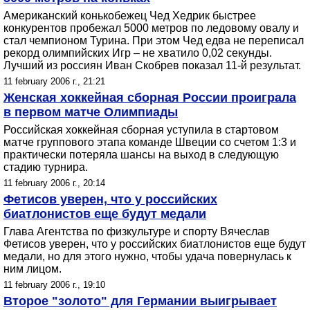
Американский конькобежец Чед Хедрик быстрее
конкурентов пробежал 5000 метров по ледовому овалу и
стал чемпионом Турина. При этом Чед едва не переписал
рекорд олимпийских Игр – не хватило 0,02 секунды.
Лучший из россиян Иван Скобрев показал 11-й результат.
11 february 2006 г., 21:21
Женская хоккейная сборная России проиграла
в первом матче Олимпиады
Российская хоккейная сборная уступила в стартовом
матче группового этапа команде Швеции со счетом 1:3 и
практически потеряла шансы на выход в следующую
стадию турнира.
11 february 2006 г., 20:14
Фетисов уверен, что у российских
биатлонистов еще будут медали
Глава Агентства по физкультуре и спорту Вячеслав
Фетисов уверен, что у российских биатлонистов еще будут
медали, но для этого нужно, чтобы удача повернулась к
ним лицом.
11 february 2006 г., 19:10
Второе "золото" для Германии выигрывает