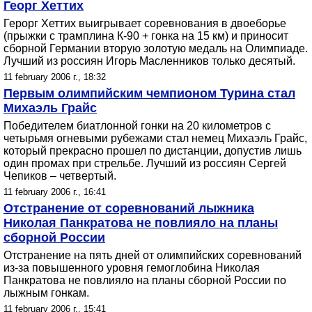
Георг Хеттих
Герорг Хеттих выигрывает соревнования в двоеборье
(прыжки с трамплина К-90 + гонка на 15 км) и приносит
сборной Германии вторую золотую медаль на Олимпиаде.
Лучший из россиян Игорь Масленников только десятый.
11 february 2006 г., 18:32
Первым олимпийским чемпионом Турина стал
Михаэль Грайс
Победителем биатлонной гонки на 20 километров с
четырьмя огневыми рубежами стал немец Михаэль Грайс,
который прекрасно прошел по дистанции, допустив лишь
один промах при стрельбе. Лучший из россиян Сергей
Чепиков – четвертый.
11 february 2006 г., 16:41
Отстранение от соревнований лыжника
Николая Панкратова не повлияло на планы
сборной России
Отстранение на пять дней от олимпийских соревнований
из-за повышенного уровня гемоглобина Николая
Панкратова не повлияло на планы сборной России по
лыжным гонкам.
11 february 2006 г., 15:41