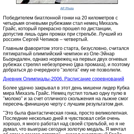
AP Photo
Победителем биатлонной гонки на 20 километров с
четырьмя огневыми рубежами стал немец Михаэль
Грайс, который прекрасно прошел по дистанции,
допустив лишь один промах при стрельбе. Лучший из
россиян Сергей Чепиков – четвертый.
Главным фаворитом этого старта, безусловно, считался
пятикратный олимпийский чемпион из Оле-Эйнар
Бьорндален, однако норвежец на первых двух огневых
рубежах стрелял небезупречно (два промаха), и поэтому
добраться до очередного "золота" ему не позволили.
Дневник Олимпиады-2006. Расписание соревнований
Более удачно закрывал в этот день мишени лидер Кубка
мира Михаэль Грайс. Немец пустил только одну пулю в
"молоко" и за счет отличного скольжения на лыжне смог
пересечь финишную черту с лучшим результатом дня.
"Это была фантастическая гонка, просто великолепная.
Последние несколько дней я чувствовал себя очень
хорошо, я много работал над своей стрельбой, но я не
думал, что выиграю сегодня золотую медаль. Я мечтал