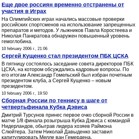
Еще двое россиян временно отстранены от
участия в Играх
На Олимпийских играх начались массовые проверки
российских спортсменов на использование запрещенных
препаратов и методов. У лыжников Павла Коростеева и
Николая Панкратова обнаружен повышенный уровень
гемоглобина.
10 february 2006 г., 21:06
Сергей Кущенко стал президентом ПБК ЦСКА
В пятницу состоялось заседание совета директоров ПБК
ЦСКА, на котором обсуждались кадровые вопросы. По
его итогам Александр Гомельский был избран почетным
президентом клуба, а Сергей Кущенко – новым
президентом.
10 february 2006 г., 19:50
Сборная России по теннису в шаге от
четвертьфинала Кубка Дэвиса
Дмитрий Турсунов принес первое очко сборной России в
матче 1/8 финала розыгрыша Кубка Дэвиса с командой
Нидерландов, обыграв лидера хозяев Раймона
Слюйтера. Затем Николай Давыденко заставил
капитулировать Мелле ван Гемердена.