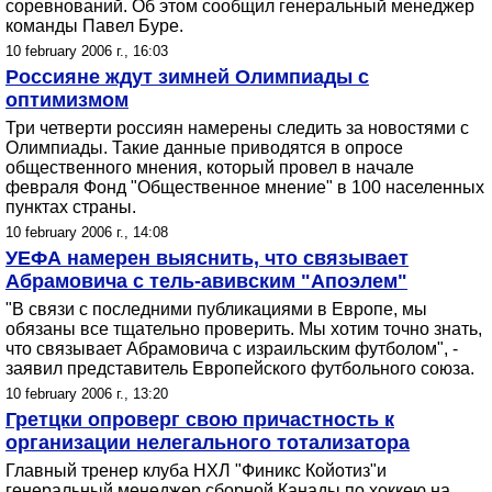
соревнований. Об этом сообщил генеральный менеджер
команды Павел Буре.
10 february 2006 г., 16:03
Россияне ждут зимней Олимпиады с
оптимизмом
Три четверти россиян намерены следить за новостями с
Олимпиады. Такие данные приводятся в опросе
общественного мнения, который провел в начале
февраля Фонд "Общественное мнение" в 100 населенных
пунктах страны.
10 february 2006 г., 14:08
УЕФА намерен выяснить, что связывает
Абрамовича с тель-авивским "Апоэлем"
"В связи с последними публикациями в Европе, мы
обязаны все тщательно проверить. Мы хотим точно знать,
что связывает Абрамовича с израильским футболом", -
заявил представитель Европейского футбольного союза.
10 february 2006 г., 13:20
Гретцки опроверг свою причастность к
организации нелегального тотализатора
Главный тренер клуба НХЛ "Финикс Койотиз"и
генеральный менеджер сборной Канады по хоккею на