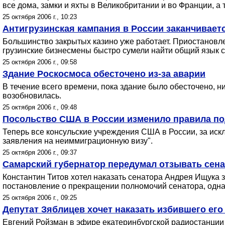
все дома, замки и яхты в Великобритании и во Франции, а
25 октября 2006 г., 10:23
Антигрузинская кампания в России заканчивает
Большинство закрытых казино уже работает. Приостановле
грузинские бизнесмены быстро сумели найти общий язык с
25 октября 2006 г., 09:58
Здание Роскосмоса обесточено из-за аварии
В течение всего времени, пока здание было обесточено, 
возобновилась.
25 октября 2006 г., 09:48
Посольство США в России изменило правила по
Теперь все консульские учреждения США в России, за искл
заявления на неиммиграционную визу".
25 октября 2006 г., 09:37
Самарский губернатор передумал отзывать сенат
Константин Титов хотел наказать сенатора Андрея Ищука 
постановление о прекращении полномочий сенатора, однако
25 октября 2006 г., 09:25
Депутат Зяблицев хочет наказать избившего ег
Евгений Ройзман в эфире екатеринбургской радиостанции 