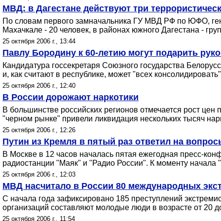
МВД: в Дагестане действуют три террористичес
По словам первого замначальника ГУ МВД РФ по ЮФО, ген
Махачкале - 20 человек, в районах южного Дагестана - гру
25 октября 2006 г., 13:44
Павлу Бородину к 60-летию могут подарить рук
Кандидатура госсекретаря Союзного государства Белорусс
и, как считают в республике, может "всех консолидировать"
25 октября 2006 г., 12:40
В России дорожают наркотики
В большинстве российских регионов отмечается рост цен п
"черном рынке" привели ликвидация нескольких тысяч нар
25 октября 2006 г., 12:26
Путин из Кремля в пятый раз ответил на вопро
В Москве в 12 часов началась пятая ежегодная пресс-кон
радиостанции "Маяк" и "Радио России". К моменту начала 
25 октября 2006 г., 12:03
МВД насчитало в России 80 международных экс
С начала года зафиксировано 185 преступлений экстремис
организаций составляют молодые люди в возрасте от 20 до
25 октября 2006 г., 11:54