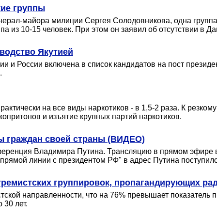
кие группы
ерал-майора милиции Сергея Солодовникова, одна группа д
ппа из 10-15 человек. При этом он заявил об отсутствии в 
оводство Якутией
ии и России включена в список кандидатов на пост президе
.
рактически на все виды наркотиков - в 1,5-2 раза. К резк
копритонов и изъятие крупных партий наркотиков.
сы граждан своей страны (ВИДЕО)
ференция Владимира Путина. Трансляцию в прямом эфире в
"прямой линии с президентом РФ" в адрес Путина поступил
тремистских группировок, пропагандирующих ра
тской направленности, что на 76% превышает показатель п
 30 лет.