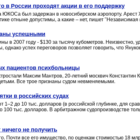
о в России проходят акции в его поддержку
лава ЮКОСа был задержан в новосибирском аэропорту. Арест
ике отныне допустимы, а какие – нет, пишет "Независимая г
наны успешными
ы в 2007 году - $130 за тысячу кубометров. Неизвестно, 
, однако успех переговоров позволяет говорить, что Яну
ых пациентов психбольницы
тростали Максим Мантров, 20-летний москвич Константин 
ю детьми. Все трое признаны судом невменяемыми.
ятки в российских судах
от 1–2 до 10 тыс. долларов (в российской глубинке, для ср
о 100 тыс. долларов. В арбитражном судопроизводстве толь
 ничего не получить
о. Почти все его имущество, по оценкам стоимостью 18 мл