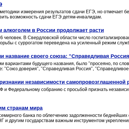
Э
етодики измерения результатов сдачи ЕГЭ, но отмечает бе
ить возможность сдачи ЕГЭ детям-инвалидам.
 алкоголем в России продолжает расти
16 человек. В Свердловской области число госпитализирова
 борьбы с суррогатом переведена на усиленный режим служ
и название своего союза: "Справедливая Россия
ми вариантами будущего названия, было "просеяно, по сло
: "Союз доверия", "Справедливая Россия", "Справедливое 
признании независимости самопровозглашенной 
 РФ и Федеральному собранию с просьбой признать независ
им странам мира
семирного банка по облегчению задолженности беднейших с
Г и другим государствам важным инструментом укреплени