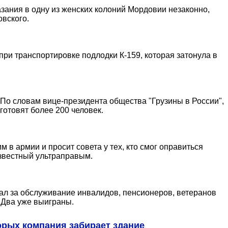
ания в одну из женских колоний Мордовии незаконно,
овского.
ри транспортировке подлодки К-159, которая затонула в
 По словам вице-президента общества "Грузины в России",
отовят более 200 человек.
м в армии и просит совета у тех, кто смог оправиться
известный ультраправым.
ал за обслуживание инвалидов, пенсионеров, ветеранов
 Два уже выиграны.
орых компания забирает здание