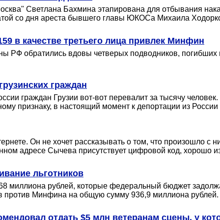
ква" Светлана Бахмина этапирована для отбывания наказ
 датой со дня ареста бывшего главы ЮКОСа Михаила Ходорк
159 в качестве третьего лица привлек Минфин
ны РФ обратились вдовы четверых подводников, погибших п
грузинских граждан
ссии граждан Грузии вот-вот перевалит за тысячу человек.
у признаку, в настоящий момент к депортации из России г
рнете. Он не хочет рассказывать о том, что произошло с ни
тронном адресе Сычева присутствует цифровой код, хорошо 
живание льготников
68 миллиона рублей, которые федеральный бюджет задолж
ов против Минфина на общую сумму 936,9 миллиона рублей.
омендовал отдать $5 млн ветеранам сцены, у кот