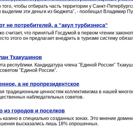
 того, чтобы отбирать часть территории у Санкт-Петербург
ы выделим эти деньги из бюджета", - пообещал Владимир Пу
т не потребителей, а "акул турбизнеса"
о считает, что принятый Госдумой в первом чтении законо
сто этого он предлагает внедрить в туризме систему обяза
слан Тхакушинов
вета республики. Кандидатура члена "Единой России" Тхак
советом "Единой России".
енное, а не пропрезидентское
ая традиционным ценностям коллективизма в нашей многон
щественных наблюдательных советов.
о из городов и поселков
казино в специально созданных зонах. Это мнение домини
 решения высказались лишь 18% опрошенных.