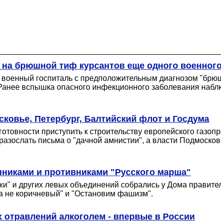
на брюшной тиф курсантов еще одного военного
военный госпиталь с предположительным диагнозом "брюшн
. Ранее вспышка опасного инфекционного заболевания наб
ковье, Петербург, Балтийский флот и Госдума
товности приступить к строительству европейского газопро
разослать письма о "дачной амнистии", а власти Подмосков
нниками и противниками "Русского марша"
и" и других левых объединений собрались у Дома правител
 а не коричневый" и "Остановим фашизм".
х отравлений алкоголем - впервые в России