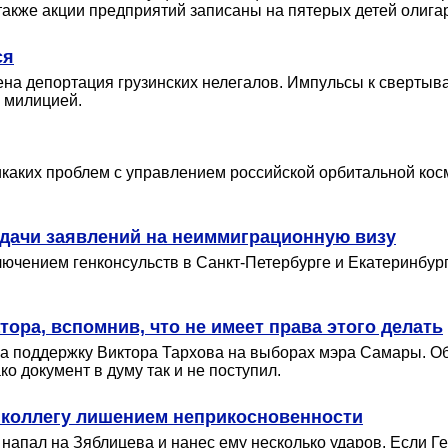
 также акции предприятий записаны на пятерых детей олига
ся
на депортация грузинских нелегалов. Импульсы к свертыван
 милицией.
никаких проблем с управлением российской орбитальной кос
дачи заявлений на неиммиграционную визу
ючением генконсульств в Санкт-Петербурге и Екатеринбурге
ора, вспомнив, что не имеет права этого делать
за поддержку Виктора Тархова на выборах мэра Самары. О
 документ в думу так и не поступил.
о коллегу лишением неприкосновенности
напал на Зяблицева и нанес ему несколько ударов. Если Г