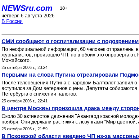
NEWSru.com
| 18+
четверг, 6 августа 2026
В России
СМИ сообщают о госпитализации с подозрением 
По неофициальной информации, 60 человек отправлены в 
журналистов, произошло ЧП, но в обоих это опровергают
Можайского.
25 октября 2006 г., 23:24
Первыми на слова Путина отреагировали Подмос
После телеобщения Путина с народом Балтфлот заявил о го
вступился за Дом ветеранов сцены. Депутаты собираются 
Петербурга о снижении налогов.
25 октября 2006 г., 22:41
В центре Москвы произошла драка между сторо
Около 30 активистов движения "Авангард красной молодеж
ноября. Они держали растяжки с лозунгами "Мир цветной,
25 октября 2006 г., 21:59
В Псковской области введено ЧП из-за массовы