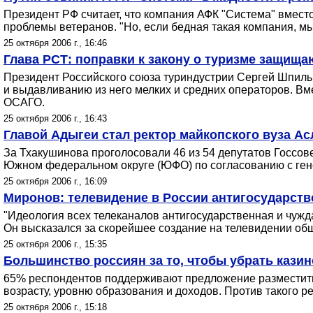
Президент РФ считает, что компания АФК "Система" вместо
проблемы ветеранов. "Но, если бедная такая компания, м
25 октября 2006 г., 16:46
Глава РСТ: поправки к закону о туризме защищаю
Президент Российского союза туриндустрии Сергей Шпильк
и выдавливанию из него мелких и средних операторов. Вме
ОСАГО.
25 октября 2006 г., 16:43
Главой Адыгеи стал ректор майкопского вуза А
За Тхакушинова проголосовали 46 из 54 депутатов Госсо
Южном федеральном округе (ЮФО) по согласованию с ген
25 октября 2006 г., 16:09
Миронов: телевидение в России антигосударств
"Идеология всех телеканалов антигосударственная и чужд
Он высказался за скорейшее создание на телевидении об
25 октября 2006 г., 15:35
Большинство россиян за то, чтобы убрать казин
65% респондентов поддерживают предложение разместить 
возрасту, уровню образования и доходов. Против такого
25 октября 2006 г., 15:18