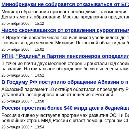
Минобрнауки не собирается отказываться от ЕГ
Министр образования признает необходимость изменения м
Департамента образования Москвы предложила предостав
25 октября 2006 г., 15:12
Число скончавшихся от отравления суррогатным
В Иркутской области число скончавшихся увеличилось до 
скончался один человек. Милиция Псковской области для
25 октября 2006 г., 15:02
РПЖ, "Родина" и Партия пенсионеров определил
В течение почти двух месяцев стороны работали над свои
названий. На финальное обсуждение были вынесены такие
25 октября 2006 г., 14:52
В Госдуму РФ поступило обращение Абхазии о 
Абхазский парламент 18 октября обратился к президенту
установить ассоциированные отношения с Россией.
25 октября 2006 г., 13:58
Россия простила более $40 млрд долга беднейш
Россия активно участвует в программах развития ООН и В
беднейших стран. МИД России считает помощь странам СН
25 октября 2006 г., 13:54