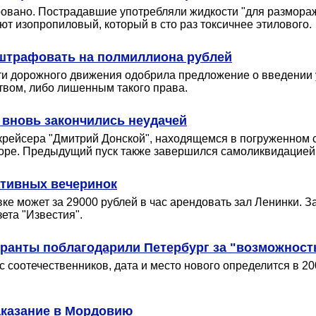
зировано. Пострадавшие употребляли жидкости "для размора
ют изопропиловый, который в сто раз токсичнее этилового.
 штрафовать на полмиллиона рублей
и дорожного движения одобрила предложение о введении у
вом, либо лишенным такого права.
 вновь закончились неудачей
 крейсера "Дмитрий Донской", находящемся в погруженном 
 море. Предыдущий пуск также завершился самоликвидацией
ативных вечеринок
е может за 29000 рублей в час арендовать зал Ленинки. З
ета "Известия".
гранты поблагодарили Петербург за "возможност
соотечественников, дата и место нового определится в 200
казание в Мордовию