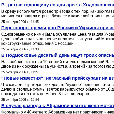
В третью годовщину со дня ареста Ходорковског
В среду исполняется ровно три года с тех пор, как экс-г
меняются правила игры в бизнесе и какие действия в полит
25 октября 2006 г., 11:45
Переговоры премьеров России и Украины приз
Одновременно с ними была объявлена цена газа для Украин
цене в обмен на выполнение политических условий Москвы
конструктивные отношения с Россией.
25 октября 2006 г., 11:30
В Подмосковье десятый день ищут троих опасн
На свободе остаются 19-летний житель подмосковной Элек
Двое из них осуждены за убийства, а третий - за торговл
25 октября 2006 г., 11:27
"Новые известия": негласный прейскурант на вз
Что касается гражданских дел, то "нужное" решение стоит 
делах в столице суммы взяток варьируются обычно от 10 д
приходится платить не менее 3 тыс. долларов.
25 октября 2006 г., 10:54
В случае развода с Абрамовичем его жена может
Формально у 40-летнего Абрамовича нет практически ничег