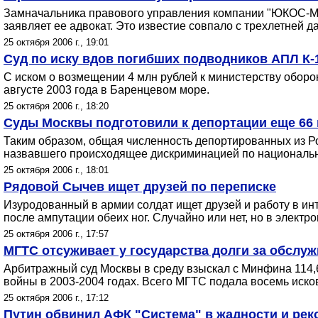
Замначальника правового управления компании "ЮКОС-Мос
заявляет ее адвокат. Это известие совпало с трехлетней
25 октября 2006 г., 19:01
Суд по иску вдов погибших подводников АПЛ К-
С иском о возмещении 4 млн рублей к министерству оборо
августе 2003 года в Баренцевом море.
25 октября 2006 г., 18:20
Суды Москвы подготовили к депортации еще 66 
Таким образом, общая численность депортированных из Ро
назвавшего происходящее дискриминацией по национальном
25 октября 2006 г., 18:01
Рядовой Сычев ищет друзей по переписке
Изуродованный в армии солдат ищет друзей и работу в инте
после ампутации обеих ног. Случайно или нет, но в элек
25 октября 2006 г., 17:57
МГТС отсуживает у государства долги за обслу
Арбитражный суд Москвы в среду взыскал с Минфина 114,
войны в 2003-2004 годах. Всего МГТС подала восемь иск
25 октября 2006 г., 17:12
Путин обвинил АФК "Система" в жадности и рек