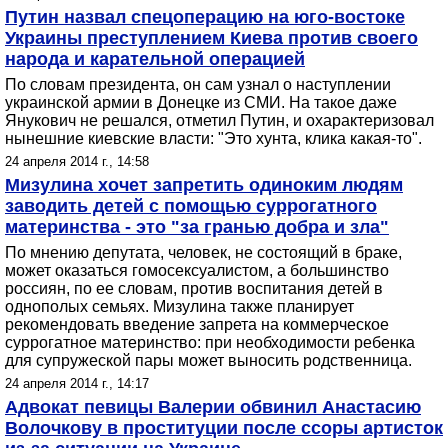
Путин назвал спецоперацию на юго-востоке
Украины преступлением Киева против своего
народа и карательной операцией
По словам президента, он сам узнал о наступлении
украинской армии в Донецке из СМИ. На такое даже
Янукович не решался, отметил Путин, и охарактеризовал
нынешние киевские власти: "Это хунта, клика какая-то".
24 апреля 2014 г., 14:58
Мизулина хочет запретить одиноким людям
заводить детей с помощью суррогатного
материнства - это "за гранью добра и зла"
По мнению депутата, человек, не состоящий в браке,
может оказаться гомосексуалистом, а большинство
россиян, по ее словам, против воспитания детей в
однополых семьях. Мизулина также планирует
рекомендовать введение запрета на коммерческое
суррогатное материнство: при необходимости ребенка
для супружеской пары может выносить родственница.
24 апреля 2014 г., 14:17
Адвокат певицы Валерии обвинил Анастасию
Волочкову в проституции после ссоры артисток