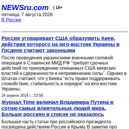
NEWSru.com
| 18+
пятница, 7 августа 2026
В России
Россия уговаривает США образумить Киев,
действия которого на юго-востоке Украины в
Госдепе считают законными
После проведения украинскими военными силовой
операции в Славянске МИД РФ "требует срочных
действий по принуждению опекаемых США киевских
властей к сдержанности и неприменению силы". Однако в
Штатах считают, что у Киева "есть право поддерживать
спокойствие, стабильность и порядок" на юго-востоке
Украины.
24 апреля 2014 г., 23:58
Журнал Time включил Владимира Путина в
сотню самых влиятельных людей мира.
Больше россиян в списке не оказалось
Большая часть статьи про российского президента
посвящена действиям России в Крыму. В заметке про