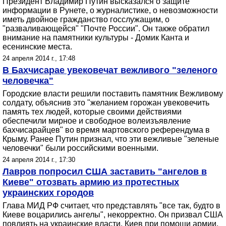
Президент Владимир Путин высказался о защите
информации в Рунете, о журналистике, о невозможности
иметь двойное гражданство госслужащим, о
"разваливающейся" "Почте России". Он также обратил
внимание на памятники культуры - Домик Канта и
есенинские места.
24 апреля 2014 г., 17:48
В Бахчисарае увековечат вежливого "зеленого
человечка"
Городские власти решили поставить памятник Вежливому
солдату, объяснив это "желанием горожан увековечить
память тех людей, которые своими действиями
обеспечили мирное и свободное волеизъявление
бахчисарайцев" во время мартовского референдума в
Крыму. Ранее Путин признал, что эти вежливые "зеленые
человечки" были российскими военными.
24 апреля 2014 г., 17:30
Лавров попросил США заставить "ангелов в
Киеве" отозвать армию из протестных
украинских городов
Глава МИД РФ считает, что представлять "все так, будто в
Киеве воцарились ангелы", некорректно. Он призвал США
повлиять на украинские власти. Киев при помощи армии,