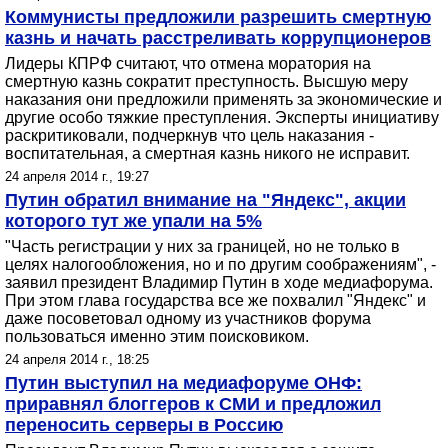
Коммунисты предложили разрешить смертную
казнь и начать расстреливать коррупционеров
Лидеры КПРФ считают, что отмена моратория на
смертную казнь сократит преступность. Высшую меру
наказания они предложили применять за экономические и
другие особо тяжкие преступления. Эксперты инициативу
раскритиковали, подчеркнув что цель наказания -
воспитательная, а смертная казнь никого не исправит.
24 апреля 2014 г., 19:27
Путин обратил внимание на "Яндекс", акции
которого тут же упали на 5%
"Часть регистрации у них за границей, но не только в
целях налогообложения, но и по другим соображениям", -
заявил президент Владимир Путин в ходе медиафорума.
При этом глава государства все же похвалил "Яндекс" и
даже посоветовал одному из участников форума
пользоваться именно этим поисковиком.
24 апреля 2014 г., 18:25
Путин выступил на медиафоруме ОНФ:
приравнял блоггеров к СМИ и предложил
переносить серверы в Россию