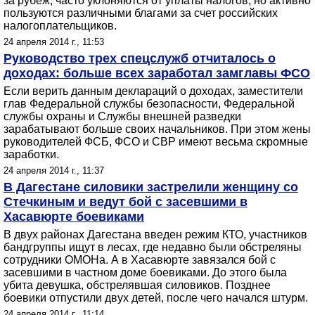
за рубеж, часто уклоняются от уплаты налогов, но активно
пользуются различными благами за счет российских
налогоплательщиков.
24 апреля 2014 г., 11:53
Руководство трех спецслужб отчиталось о
доходах: больше всех заработал замглавы ФСО
Если верить данным деклараций о доходах, заместители
глав Федеральной службы безопасности, Федеральной
службы охраны и Службы внешней разведки
зарабатывают больше своих начальников. При этом жены
руководителей ФСБ, ФСО и СВР имеют весьма скромные
заработки.
24 апреля 2014 г., 11:37
В Дагестане силовики застрелили женщину со
Стечкиным и ведут бой с засевшими в
Хасавюрте боевиками
В двух районах Дагестана введен режим КТО, участников
бандгруппы ищут в лесах, где недавно были обстреляны
сотрудники ОМОНа. А в Хасавюрте завязался бой с
засевшими в частном доме боевиками. До этого была
убита девушка, обстрелявшая силовиков. Позднее
боевики отпустили двух детей, после чего начался штурм.
24 апреля 2014 г., 11:14