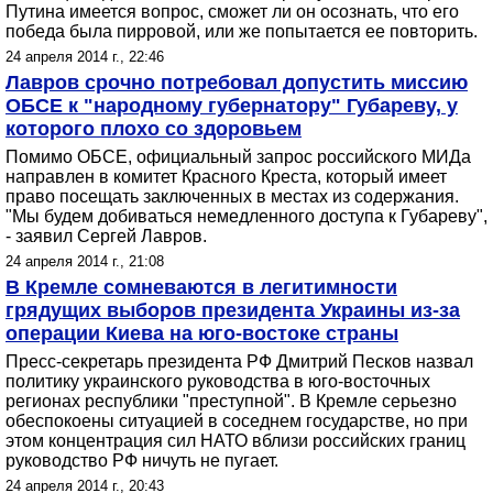
Путина имеется вопрос, сможет ли он осознать, что его
победа была пирровой, или же попытается ее повторить.
24 апреля 2014 г., 22:46
Лавров срочно потребовал допустить миссию
ОБСЕ к "народному губернатору" Губареву, у
которого плохо со здоровьем
Помимо ОБСЕ, официальный запрос российского МИДа
направлен в комитет Красного Креста, который имеет
право посещать заключенных в местах из содержания.
"Мы будем добиваться немедленного доступа к Губареву",
- заявил Сергей Лавров.
24 апреля 2014 г., 21:08
В Кремле сомневаются в легитимности
грядущих выборов президента Украины из-за
операции Киева на юго-востоке страны
Пресс-секретарь президента РФ Дмитрий Песков назвал
политику украинского руководства в юго-восточных
регионах республики "преступной". В Кремле серьезно
обеспокоены ситуацией в соседнем государстве, но при
этом концентрация сил НАТО вблизи российских границ
руководство РФ ничуть не пугает.
24 апреля 2014 г., 20:43