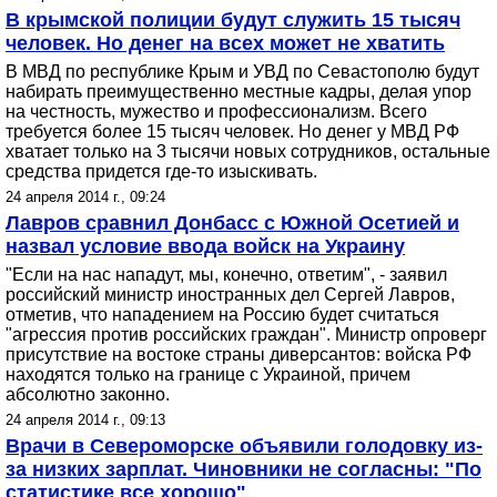
В крымской полиции будут служить 15 тысяч
человек. Но денег на всех может не хватить
В МВД по республике Крым и УВД по Севастополю будут
набирать преимущественно местные кадры, делая упор
на честность, мужество и профессионализм. Всего
требуется более 15 тысяч человек. Но денег у МВД РФ
хватает только на 3 тысячи новых сотрудников, остальные
средства придется где-то изыскивать.
24 апреля 2014 г., 09:24
Лавров сравнил Донбасс с Южной Осетией и
назвал условие ввода войск на Украину
"Если на нас нападут, мы, конечно, ответим", - заявил
российский министр иностранных дел Сергей Лавров,
отметив, что нападением на Россию будет считаться
"агрессия против российских граждан". Министр опроверг
присутствие на востоке страны диверсантов: войска РФ
находятся только на границе с Украиной, причем
абсолютно законно.
24 апреля 2014 г., 09:13
Врачи в Североморске объявили голодовку из-
за низких зарплат. Чиновники не согласны: "По
статистике все хорошо"