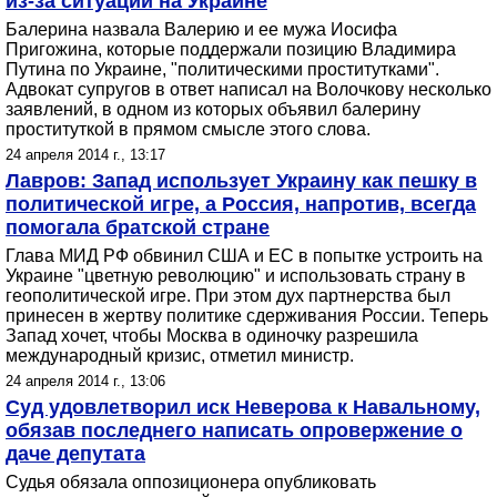
из-за ситуации на Украине
Балерина назвала Валерию и ее мужа Иосифа
Пригожина, которые поддержали позицию Владимира
Путина по Украине, "политическими проститутками".
Адвокат супругов в ответ написал на Волочкову несколько
заявлений, в одном из которых объявил балерину
проституткой в прямом смысле этого слова.
24 апреля 2014 г., 13:17
Лавров: Запад использует Украину как пешку в
политической игре, а Россия, напротив, всегда
помогала братской стране
Глава МИД РФ обвинил США и ЕС в попытке устроить на
Украине "цветную революцию" и использовать страну в
геополитической игре. При этом дух партнерства был
принесен в жертву политике сдерживания России. Теперь
Запад хочет, чтобы Москва в одиночку разрешила
международный кризис, отметил министр.
24 апреля 2014 г., 13:06
Суд удовлетворил иск Неверова к Навальному,
обязав последнего написать опровержение о
даче депутата
Судья обязала оппозиционера опубликовать