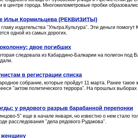
и в центре города. Многокилометровые пробки образовались
ние Ильи Кормильцева (РЕКВИЗИТЫ)
 главу издательства "Ультра.Культура". Эти деньги помогу
тся одной из самых дорогих.
околонну: двое погибших
оторая следовала из Кабардино-Балкарии на полигон под В
дали.
унистам в регистрации списка
Народное собрание, которые пройдут 11 марта. Ранее тако
ееся "актом политического террора". На прошлых выборах
огды: у рядового разрыв барабанной перепонки
нцово-5" еще в начале января, но известно о нем стало то
оде расследования "дела рядового Рудакова".
ю женщину