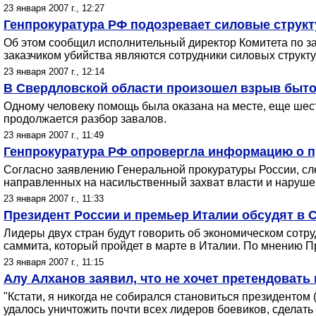
23 января 2007 г., 12:27
Генпрокуратура РФ подозревает силовые струк
Об этом сообщил исполнительный директор Комитета по за
заказчиком убийства являются сотрудники силовых структу
23 января 2007 г., 12:14
В Свердловской области произошел взрыв быто
Одному человеку помощь была оказана на месте, еще шесть
продолжается разбор завалов.
23 января 2007 г., 11:49
Генпрокуратура РФ опровергла информацию о п
Согласно заявлению Генеральной прокуратуры России, сл
направленных на насильственный захват власти и наруше
23 января 2007 г., 11:33
Президент России и премьер Италии обсудят в 
Лидеры двух стран будут говорить об экономическом сотру
саммита, который пройдет в марте в Италии. По мнению П
23 января 2007 г., 11:15
Алу Алханов заявил, что не хочет претендовать 
"Кстати, я никогда не собирался становиться президентом 
удалось уничтожить почти всех лидеров боевиков, сделать