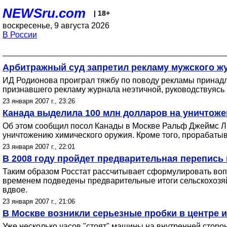
NEWSru.com
| 18+
воскресенье, 9 августа 2026
В России
Арбитражный суд запретил рекламу мужского ж
ИД Родионова проиграл тяжбу по поводу рекламы принадл
признавшего рекламу журнала неэтичной, руководствуясь 
23 января 2007 г., 23:26
Канада выделила 100 млн долларов на уничтоже
Об этом сообщил посол Канады в Москве Ральф Джеймс Лис
уничтожению химического оружия. Кроме того, прорабатыва
23 января 2007 г., 22:01
В 2008 году пройдет предварительная перепись
Таким образом Росстат рассчитывает сформулировать вопр
временем подведены предварительные итоги сельскохозяйс
вдвое.
23 января 2007 г., 21:06
В Москве возникли серьезные пробки в центре и
Уже несколько часов "стоят" машины на внутренней сторо