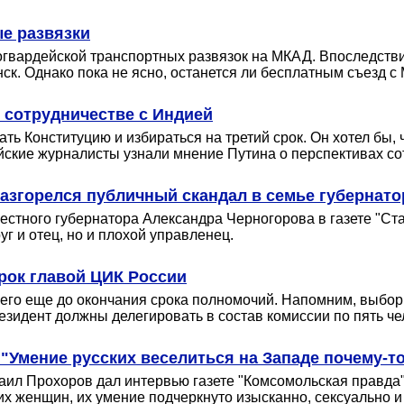
е развязки
огвардейской транспортных развязок на МКАД. Впоследств
ск. Однако пока не ясно, останется ли бесплатным съезд с 
 сотрудничестве с Индией
ать Конституцию и избираться на третий срок. Он хотел бы
ийские журналисты узнали мнение Путина о перспективах с
азгорелся публичный скандал в семье губернато
местного губернатора Александра Черногорова в газете "С
уг и отец, но и плохой управленец.
срок главой ЦИК России
него еще до окончания срока полномочий. Напомним, выборы
зидент должны делегировать в состав комиссии по пять че
"Умение русских веселиться на Западе почему-т
аил Прохоров дал интервью газете "Комсомольская правда
их женщин, их умение подчеркнуто изысканно, сексуально 