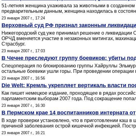
51-летняя женщина ухаживала за животными в созданном п
предварительным данным, женщина находилась в состояни
23 января 2007 г., 17:24
Верховный суд РФ признал законным ликвидац
Нижегородский суд уже принимал решение о ликвидации ОР
ОРЧД вменяется участие в незаконных митингах, махинац
Страсбург.
23 января 2007 г., 17:03
В Чечне преследуют группу боевиков: убиты по
Спецоперация по блокированию группы Хайруллы Эльмурза
остальные боевики ушли горы. При проведении операции п
23 января 2007 г., 16:56
Die Welt: Кремль укрепляет вертикаль власти 
Как пишет немецкое издание, проходящее в рядах российск
парламентским выборам 2007 года. Под сокращение попали
23 января 2007 г., 16:30
В Пермском крае 14 воспитанников интерната о
В ходе проверки установлено, что в приготовлении каш в
причиной заболевания острой кишечной инфекцией. Пост
23 января 2007 г., 16:21