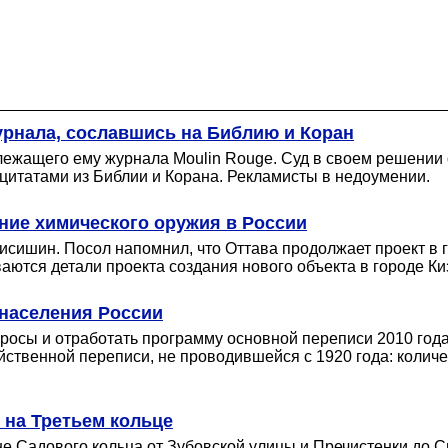
урнала, сославшись на Библию и Коран
ежащего ему журнала Moulin Rouge. Суд в своем решении
цитатами из Библии и Корана. Рекламисты в недоумении.
ние химического оружия в России
ишин. Посол напомнил, что Оттава продолжает проект в го
ются детали проекта создания нового объекта в городе Ки
 населения России
осы и отработать программу основной переписи 2010 года.
твенной переписи, не проводившейся с 1920 года: количес
 на Третьем кольце
не Садового кольца от Зубовской улицы и Пречистенки до