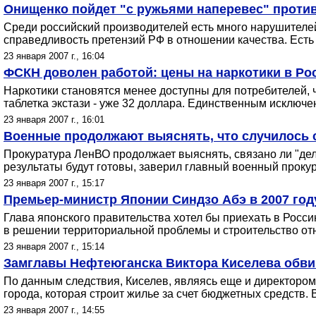
Онищенко пойдет "с ружьями наперевес" проти
Среди российский производителей есть много нарушителей
справедливость претензий РФ в отношении качества. Есть
23 января 2007 г., 16:04
ФСКН доволен работой: цены на наркотики в Ро
Наркотики становятся менее доступны для потребителей, 
таблетка экстази - уже 32 доллара. Единственным исключ
23 января 2007 г., 16:01
Военные продолжают выяснять, что случилось с
Прокуратура ЛенВО продолжает выяснять, связано ли "де
результаты будут готовы, заверил главный военный проку
23 января 2007 г., 15:17
Премьер-министр Японии Синдзо Абэ в 2007 год
Глава японского правительства хотел бы приехать в Рос
в решении территориальной проблемы и строительство от
23 января 2007 г., 15:14
Замглавы Нефтеюганска Виктора Киселева обвин
По данным следствия, Киселев, являясь еще и директором 
города, которая строит жилье за счет бюджетных средств
23 января 2007 г., 14:55