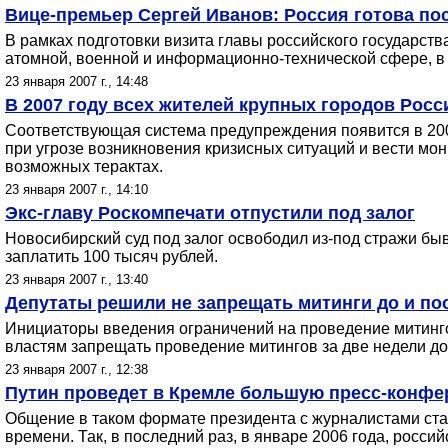
Вице-премьер Сергей Иванов: Россия готова по
В рамках подготовки визита главы российского государст
атомной, военной и информационно-технической сфере, в ч
23 января 2007 г., 14:48
В 2007 году всех жителей крупных городов Росс
Соответствующая система предупреждения появится в 2007
при угрозе возникновения кризисных ситуаций и вести мо
возможных терактах.
23 января 2007 г., 14:10
Экс-главу Роскомпечати отпустили под залог
Новосибирский суд под залог освободил из-под стражи б
заплатить 100 тысяч рублей.
23 января 2007 г., 13:40
Депутаты решили не запрещать митинги до и п
Инициаторы введения ограничений на проведение митинго
властям запрещать проведение митингов за две недели до
23 января 2007 г., 12:38
Путин проведет в Кремле большую пресс-конф
Общение в таком формате президента с журналистами стал
времени. Так, в последний раз, в январе 2006 года, россий