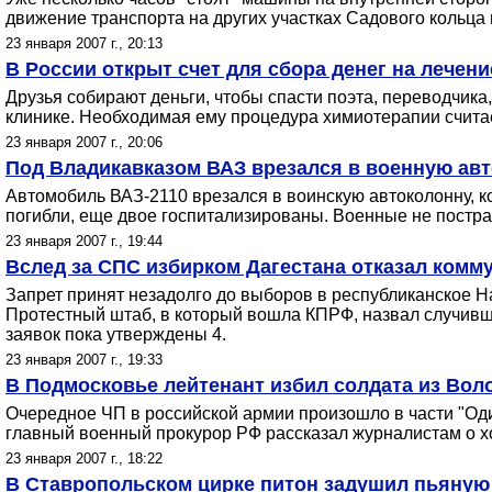
движение транспорта на других участках Садового кольца 
23 января 2007 г., 20:13
В России открыт счет для сбора денег на лече
Друзья собирают деньги, чтобы спасти поэта, переводчика,
клинике. Необходимая ему процедура химиотерапии считае
23 января 2007 г., 20:06
Под Владикавказом ВАЗ врезался в военную авт
Автомобиль ВАЗ-2110 врезался в воинскую автоколонну, к
погибли, еще двое госпитализированы. Военные не постра
23 января 2007 г., 19:44
Вслед за СПС избирком Дагестана отказал комм
Запрет принят незадолго до выборов в республиканское 
Протестный штаб, в который вошла КПРФ, назвал случивш
заявок пока утверждены 4.
23 января 2007 г., 19:33
В Подмосковье лейтенант избил солдата из Вол
Очередное ЧП в российской армии произошло в части "Оди
главный военный прокурор РФ рассказал журналистам о х
23 января 2007 г., 18:22
В Ставропольском цирке питон задушил пьяну