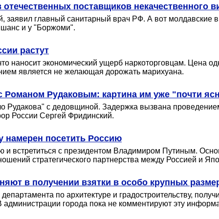
в отечественных поставщиков некачественного в
, заявил главный санитарный врач РФ. А вот молдавские в
 шанс и у "Боржоми".
ссии растут
что наносит экономический ущерб наркоторговцам. Цена од
ением является не желающая дорожать марихуана.
 Романом Рудаковым: картина им уже "почти яс
ло Рудакова" с дедовщиной. Задержка вызвана проведением
рор России Сергей Фридинский.
у намерен посетить Россию
сию и встретиться с президентом Владимиром Путиным. Осн
ношений стратегического партнерства между Россией и Япо
яют в получении взятки в особо крупных разме
департамента по архитектуре и градостроительству, получ
. В администрации города пока не комментируют эту информ