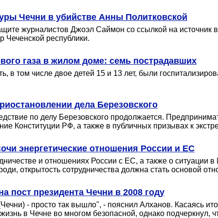
туры Чечни в убийстве Анны Политковской
щите журналистов Джоэл Саймон со ссылкой на источник в 
р Чеченской республики.
вого газа в жилом доме: семь пострадавших
, в том числе двое детей 15 и 13 лет, были госпитализиро
риостановлении дела Березовского
едствие по делу Березовского продолжается. Предпринима
ние Конституции РФ, а также в публичных призывах к экст
Сочи энергетические отношения России и ЕС
дничестве и отношениях России с ЕС, а также о ситуации в
роди, открытость сотрудничества должна стать основой от
на пост президента Чечни в 2008 году
(Чечни) - просто так вышло", - пояснил Алханов. Касаясь ит
 жизнь в Чечне во многом безопасной, однако подчеркнул, ч