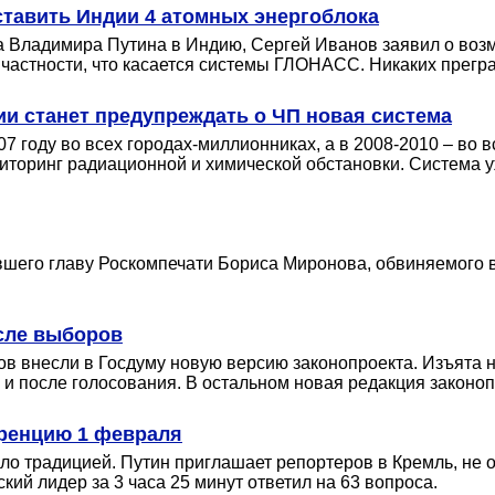
ставить Индии 4 атомных энергоблока
ва Владимира Путина в Индию, Сергей Иванов заявил о во
астности, что касается системы ГЛОНАСС. Никаких преград 
ии станет предупреждать о ЧП новая система
 году во всех городах-миллионниках, а в 2008-2010 – во в
ниторинг радиационной и химической обстановки. Система 
ывшего главу Роскомпечати Бориса Миронова, обвиняемого
осле выборов
в внесли в Госдуму новую версию законопроекта. Изъята 
 и после голосования. В остальном новая редакция законо
еренцию 1 февраля
о традицией. Путин приглашает репортеров в Кремль, не о
ский лидер за 3 часа 25 минут ответил на 63 вопроса.