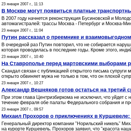
23 января 2007 г., 11:13
В Москве могут появиться платные транспортны
В 2007 году начнется реконструкция Бусиновской и Молод
автомагистралей: трассы Москва - Петербург и Москва-Мин
23 января 2007 г., 11:04
Путин рассказал о преемнике и взаимовыгодном
В очередной раз Путин повторил, что не собирается наруш
которая проводилась в последние годы. Кроме этого, инд
23 января 2007 г., 10:40
На Ставрополье перед мартовскими выборами р
Скандал связан с публикацией открытого письма супруги 
открыто обвиняет мужа не только в том, что он плохой супр
23 января 2007 г., 10:27
Александр Вешняков готов остаться на третий 
При этом глава Центризбиркома не исключил, что уйдет с 
течение февраля обе палаты Федерального собрания и пре
23 января 2007 г., 09:57
Михаил Прохоров о приключениях в Куршевеле: 
Генеральный директор компании "Норильский никель" Мих
на курорте Куршевель. Прохоров заявил, что "красота наш