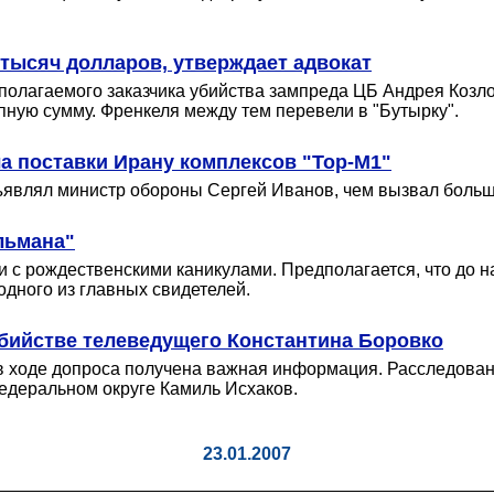
 тысяч долларов, утверждает адвокат
дполагаемого заказчика убийства зампреда ЦБ Андрея Козл
пную сумму. Френкеля между тем перевели в "Бутырку".
а поставки Ирану комплексов "Тор-М1"
бъявлял министр обороны Сергей Иванов, чем вызвал больш
льмана"
и с рождественскими каникулами. Предполагается, что до 
одного из главных свидетелей.
бийстве телеведущего Константина Боровко
 ходе допроса получена важная информация. Расследовани
едеральном округе Камиль Исхаков.
23.01.2007