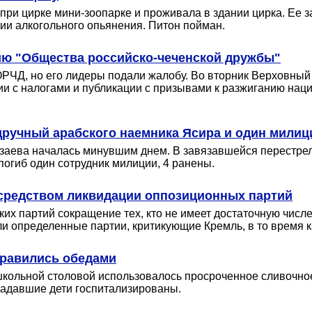
ри цирке мини-зоопарке и проживала в здании цирка. Ее з
и алкогольного опьянения. Питон пойман.
ию "Общества российско-чеченской дружбы"
ЧД, но его лидеры подали жалобу. Во вторник Верховный 
ии с налогами и публикации с призывами к разжиганию нац
дручный арабского наемника Ясира и один милиц
ева началась минувшим днем. В завязавшейся перестрелк
огиб один сотрудник милиции, 4 ранены.
посредством ликвидации оппозиционных партий
их партий сокращение тех, кто не имеет достаточную числе
 определенные партии, критикующие Кремль, в то время к
травились обедами
 школьной столовой использовалось просроченное сливочно
радавшие дети госпитализированы.