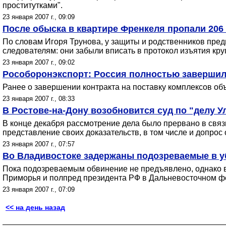
проститутками".
23 января 2007 г., 09:09
После обыска в квартире Френкеля пропали 206
По словам Игоря Трунова, у защиты и родственников пре
следователям: они забыли вписать в протокол изъятия кру
23 января 2007 г., 09:02
Рособоронэкспорт: Россия полностью завершил
Ранее о завершении контракта на поставку комплексов о
23 января 2007 г., 08:33
В Ростове-на-Дону возобновится суд по "делу У
В конце декабря рассмотрение дела было прервано в связ
представление своих доказательств, в том числе и допрос 
23 января 2007 г., 07:57
Во Владивостоке задержаны подозреваемые в у
Пока подозреваемым обвинение не предъявлено, однако в
Приморья и полпред президента РФ в Дальневосточном ф
23 января 2007 г., 07:09
<< на день назад