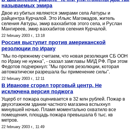
называемых эмира
Двое из убитых являются эмирами села Автуры и
райцентра Курчалой. Это Ильяс Магомадов, житель
селения Автуры, эмир ваххабитов этого села, и Руслан
Мангиреев, эмир ваххабитов селения Курчалой.
22 february 2003 г., 13:18
Россия выступит против американской
резолюции по Ираку
"Мы по-прежнему считаем, что новая резолюция СБ ООН
по Ираку не нужна", - сказал замглавы МИД РФ. При этом
Федотов подчеркнул: "Мы против резолюции, которая
автоматически разрешала бы применение силы".
22 february 2003 г., 12:11
В Иванове сгорел торговый центр. Не
исключена версия поджога
Ущерб от пожара оценивается в 32 млн рублей. Пожар в
двухэтажном здании частного магазина вспыхнул
минувшей ночью. Пламя моментально охватило все
помещения, площадь пожара превышала 6 тыс. кв
метров.
22 february 2003 г., 11:49