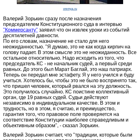
vremya.ru
Валерий Зорькин сразу после назначения
председателем Конституционного суда в интервью
"Коммерсанту"
заявил что он извлек уроки из событий
десятилетней давности.
По его словам, назначение не стало для него
неожиданностью. "Я думаю, это не как когда кирпич на
голову падает. В этом смысле это не неожиданность. Все
остальное относительно. Надо исходить из того, что
председатель КС - не начальник судей, а первый среди
равных. До этого был Марат Баглай, это наш патриарх.
Теперь он передал мне эстафету. Я у него учился и буду
учиться. Хотелось бы, чтобы это не было воспринято так,
что пришел человек, который рвался на эту должность.
Это получилось случайно. КС поистине коллективный
орган, где 19 равных судей. Судьи действуют
независимо в индивидуальном качестве. В этом и
трудность, но в этом, я считаю, и преимущество,
гарантия того, что правовое поле проверяется на
соответствие Конституции наиболее справедливым и
объективным образом", - сказал Зорькин.
Валерий Зорькин считает, что "традиции, которые были