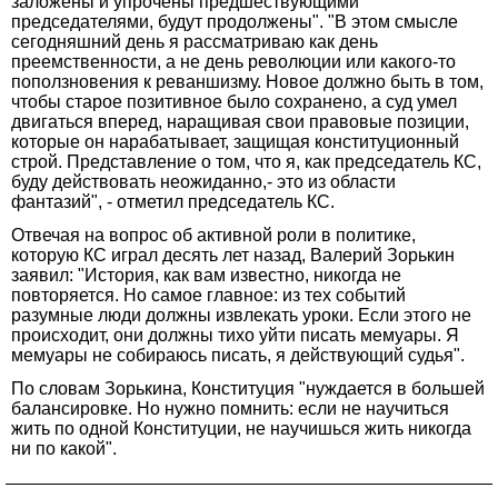
заложены и упрочены предшествующими
председателями, будут продолжены". "В этом смысле
сегодняшний день я рассматриваю как день
преемственности, а не день революции или какого-то
поползновения к реваншизму. Новое должно быть в том,
чтобы старое позитивное было сохранено, а суд умел
двигаться вперед, наращивая свои правовые позиции,
которые он нарабатывает, защищая конституционный
строй. Представление о том, что я, как председатель КС,
буду действовать неожиданно,- это из области
фантазий", - отметил председатель КС.
Отвечая на вопрос об активной роли в политике,
которую КС играл десять лет назад, Валерий Зорькин
заявил: "История, как вам известно, никогда не
повторяется. Но самое главное: из тех событий
разумные люди должны извлекать уроки. Если этого не
происходит, они должны тихо уйти писать мемуары. Я
мемуары не собираюсь писать, я действующий судья".
По словам Зорькина, Конституция "нуждается в большей
балансировке. Но нужно помнить: если не научиться
жить по одной Конституции, не научишься жить никогда
ни по какой".