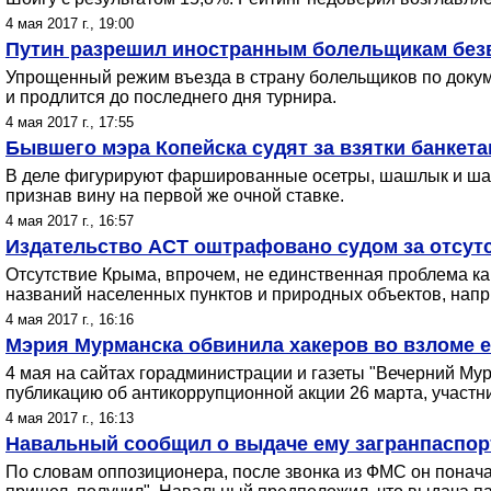
4 мая 2017 г., 19:00
Путин разрешил иностранным болельщикам безв
Упрощенный режим въезда в страну болельщиков по докуме
и продлится до последнего дня турнира.
4 мая 2017 г., 17:55
Бывшего мэра Копейска судят за взятки банкет
В деле фигурируют фаршированные осетры, шашлык и шампа
признав вину на первой же очной ставке.
4 мая 2017 г., 16:57
Издательство АСТ оштрафовано судом за отсут
Отсутствие Крыма, впрочем, не единственная проблема ка
названий населенных пунктов и природных объектов, напр
4 мая 2017 г., 16:16
Мэрия Мурманска обвинила хакеров во взломе е
4 мая на сайтах горадминистрации и газеты "Вечерний Мур
публикацию об антикоррупционной акции 26 марта, участни
4 мая 2017 г., 16:13
Навальный сообщил о выдаче ему загранпаспор
По словам оппозиционера, после звонка из ФМС он поначал