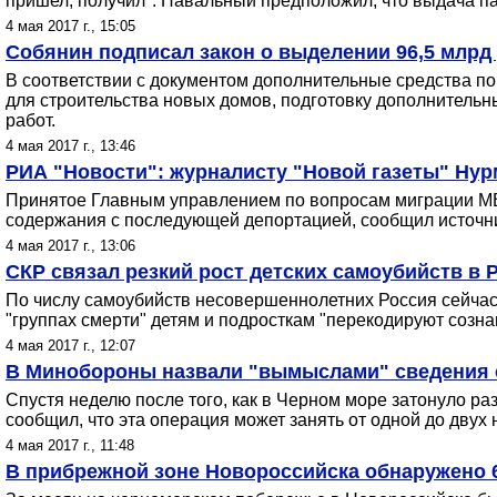
пришел, получил". Навальный предположил, что выдача па
4 мая 2017 г., 15:05
Собянин подписал закон о выделении 96,5 млрд
В соответствии с документом дополнительные средства п
для строительства новых домов, подготовку дополнительн
работ.
4 мая 2017 г., 13:46
РИА "Новости": журналисту "Новой газеты" Нур
Принятое Главным управлением по вопросам миграции МВД
содержания с последующей депортацией, сообщил источни
4 мая 2017 г., 13:06
СКР связал резкий рост детских самоубийств в 
По числу самоубийств несовершеннолетних Россия сейчас 
"группах смерти" детям и подросткам "перекодируют созна
4 мая 2017 г., 12:07
В Минобороны назвали "вымыслами" сведения о
Спустя неделю после того, как в Черном море затонуло р
сообщил, что эта операция может занять от одной до двух
4 мая 2017 г., 11:48
В прибрежной зоне Новороссийска обнаружено