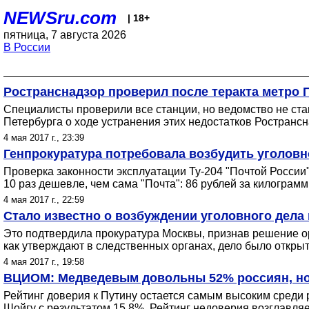
NEWSru.com
| 18+
пятница, 7 августа 2026
В России
Ространснадзор проверил после теракта метро 
Специалисты проверили все станции, но ведомство не стан
Петербурга о ходе устранения этих недостатков Ространсн
4 мая 2017 г., 23:39
Генпрокуратура потребовала возбудить уголовн
Проверка законности эксплуатации Ту-204 "Почтой России
10 раз дешевле, чем сама "Почта": 86 рублей за килогра
4 мая 2017 г., 22:59
Стало известно о возбуждении уголовного дела 
Это подтвердила прокуратура Москвы, признав решение о
как утверждают в следственных органах, дело было открыт
4 мая 2017 г., 19:58
ВЦИОМ: Медведевым довольны 52% россиян, но
Рейтинг доверия к Путину остается самым высоким среди
Шойгу с результатом 15,8%. Рейтинг недоверия возглавл