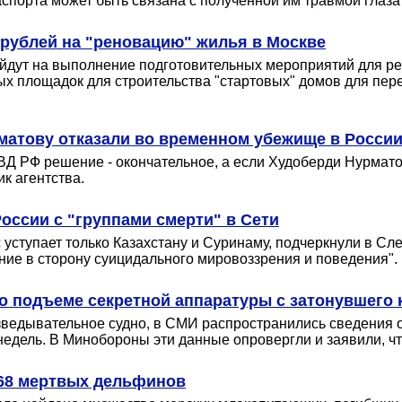
спорта может быть связана с полученной им травмой глаза 
 рублей на "реновацию" жилья в Москве
ойдут на выполнение подготовительных мероприятий для 
ых площадок для строительства "стартовых" домов для пер
матову отказали во временном убежище в Росси
 РФ решение - окончательное, а если Худоберди Нурматов 
к агентства.
России с "группами смерти" в Сети
уступает только Казахстану и Суринаму, подчеркнули в Сле
ние в сторону суицидального мировоззрения и поведения".
 подъеме секретной аппаратуры с затонувшего 
азведывательное судно, в СМИ распространились сведения о
 недель. В Минобороны эти данные опровергли и заявили, ч
 68 мертвых дельфинов