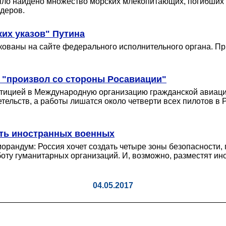
ыло найдено множество морских млекопитающих, погибших 
деров.
их указов" Путина
ованы на сайте федерального исполнительного органа. При
а "произвол со стороны Росавиации"
етицией в Международную организацию гражданской авиац
тельств, а работы лишатся около четверти всех пилотов в
ить иностранных военных
рандум: Россия хочет создать четыре зоны безопасности,
боту гуманитарных организаций. И, возможно, разместят ин
04.05.2017