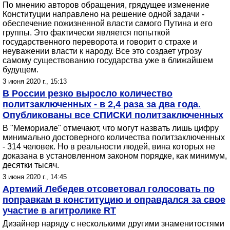
По мнению авторов обращения, грядущее изменение
Конституции направлено на решение одной задачи -
обеспечение пожизненной власти самого Путина и его
группы. Это фактически является попыткой
государственного переворота и говорит о страхе и
неуважении власти к народу. Все это создает угрозу
самому существованию государства уже в ближайшем
будущем.
3 июня 2020 г., 15:13
В России резко выросло количество
политзаключенных - в 2,4 раза за два года.
Опубликованы все СПИСКИ политзаключенных
В "Мемориале" отмечают, что могут назвать лишь цифру
минимально достоверного количества политзаключенных
- 314 человек. Но в реальности людей, вина которых не
доказана в установленном законом порядке, как минимум,
десятки тысяч.
3 июня 2020 г., 14:45
Артемий Лебедев отсоветовал голосовать по
поправкам в конституцию и оправдался за свое
участие в агитролике RT
Дизайнер наряду с несколькими другими знаменитостями