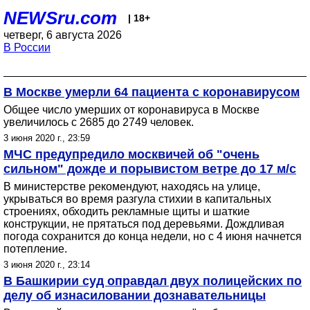
NEWSru.com
| 18+
четверг, 6 августа 2026
В России
В Москве умерли 64 пациента с коронавирусом
Общее число умерших от коронавируса в Москве
увеличилось с 2685 до 2749 человек.
3 июня 2020 г., 23:59
МЧС предупредило москвичей об "очень
сильном" дожде и порывистом ветре до 17 м/с
В министерстве рекомендуют, находясь на улице,
укрываться во время разгула стихии в капитальных
строениях, обходить рекламные щиты и шаткие
конструкции, не прятаться под деревьями. Дождливая
погода сохранится до конца недели, но с 4 июня начнется
потепление.
3 июня 2020 г., 23:14
В Башкирии суд оправдал двух полицейских по
делу об изнасиловании дознавательницы