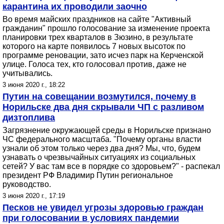
карантина их проводили заочно
Во время майских праздников на сайте "Активный
гражданин" прошло голосование за изменение проекта
планировки трех кварталов в Зюзино, в результате
которого на карте появилось 7 новых высоток по
программе реновации, зато исчез парк на Керченской
улице. Голоса тех, кто голосовал против, даже не
учитывались.
3 июня 2020 г., 18:22
Путин на совещании возмутился, почему в
Норильске два дня скрывали ЧП с разливом
дизтоплива
Загрязнение окружающей среды в Норильске признано
ЧС федерального масштаба. "Почему органы власти
узнали об этом только через два дня? Мы, что, будем
узнавать о чрезвычайных ситуациях из социальных
сетей? У вас там все в порядке со здоровьем?" - распекал
президент РФ Владимир Путин региональное
руководство.
3 июня 2020 г., 17:19
Песков не увидел угрозы здоровью граждан
при голосовании в условиях пандемии