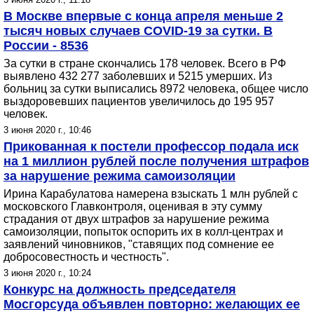
В Москве впервые с конца апреля меньше 2
тысяч новых случаев COVID-19 за сутки. В
России - 8536
За сутки в стране скончались 178 человек. Всего в РФ
выявлено 432 277 заболевших и 5215 умерших. Из
больниц за сутки выписались 8972 человека, общее число
выздоровевших пациентов увеличилось до 195 957
человек.
3 июня 2020 г., 10:46
Прикованная к постели профессор подала иск
на 1 миллион рублей после получения штрафов
за нарушение режима самоизоляции
Ирина Карабулатова намерена взыскать 1 млн рублей с
московского Главконтроля, оценивая в эту сумму
страдания от двух штрафов за нарушение режима
самоизоляции, попыток оспорить их в колл-центрах и
заявлений чиновников, "ставящих под сомнение ее
добросовестность и честность".
3 июня 2020 г., 10:24
Конкурс на должность председателя
Мосгорсуда объявлен повторно: желающих ее