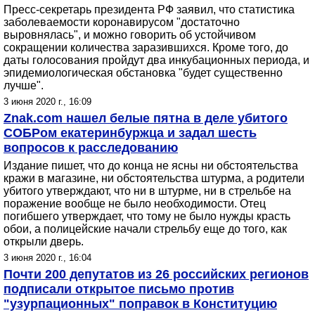
Пресс-секретарь президента РФ заявил, что статистика
заболеваемости коронавирусом "достаточно
выровнялась", и можно говорить об устойчивом
сокращении количества заразившихся. Кроме того, до
даты голосования пройдут два инкубационных периода, и
эпидемиологическая обстановка "будет существенно
лучше".
3 июня 2020 г., 16:09
Znak.com нашел белые пятна в деле убитого
СОБРом екатеринбуржца и задал шесть
вопросов к расследованию
Издание пишет, что до конца не ясны ни обстоятельства
кражи в магазине, ни обстоятельства штурма, а родители
убитого утверждают, что ни в штурме, ни в стрельбе на
поражение вообще не было необходимости. Отец
погибшего утверждает, что тому не было нужды красть
обои, а полицейские начали стрельбу еще до того, как
открыли дверь.
3 июня 2020 г., 16:04
Почти 200 депутатов из 26 российских регионов
подписали открытое письмо против
"узурпационных" поправок в Конституцию