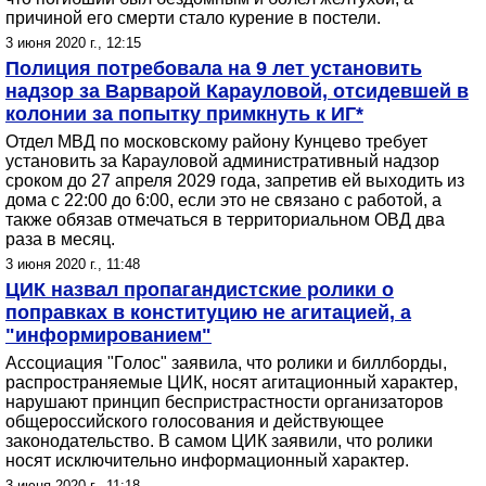
причиной его смерти стало курение в постели.
3 июня 2020 г., 12:15
Полиция потребовала на 9 лет установить
надзор за Варварой Карауловой, отсидевшей в
колонии за попытку примкнуть к ИГ*
Отдел МВД по московскому району Кунцево требует
установить за Карауловой административный надзор
сроком до 27 апреля 2029 года, запретив ей выходить из
дома с 22:00 до 6:00, если это не связано с работой, а
также обязав отмечаться в территориальном ОВД два
раза в месяц.
3 июня 2020 г., 11:48
ЦИК назвал пропагандистские ролики о
поправках в конституцию не агитацией, а
"информированием"
Ассоциация "Голос" заявила, что ролики и биллборды,
распространяемые ЦИК, носят агитационный характер,
нарушают принцип беспристрастности организаторов
общероссийского голосования и действующее
законодательство. В самом ЦИК заявили, что ролики
носят исключительно информационный характер.
3 июня 2020 г., 11:18