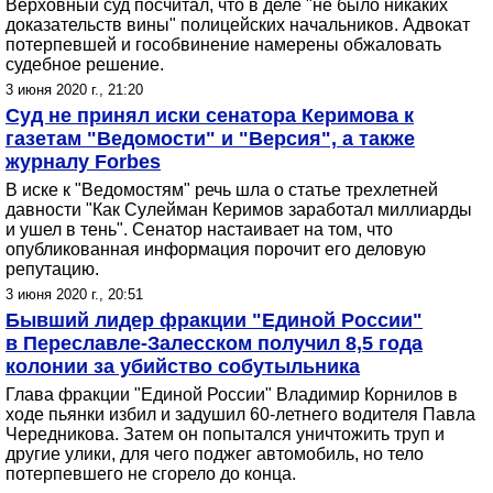
Верховный суд посчитал, что в деле "не было никаких
доказательств вины" полицейских начальников. Адвокат
потерпевшей и гособвинение намерены обжаловать
судебное решение.
3 июня 2020 г., 21:20
Суд не принял иски сенатора Керимова к
газетам "Ведомости" и "Версия", а также
журналу Forbes
В иске к "Ведомостям" речь шла о статье трехлетней
давности "Как Сулейман Керимов заработал миллиарды
и ушел в тень". Сенатор настаивает на том, что
опубликованная информация порочит его деловую
репутацию.
3 июня 2020 г., 20:51
Бывший лидер фракции "Единой России"
в Переславле-Залесском получил 8,5 года
колонии за убийство собутыльника
Глава фракции "Единой России" Владимир Корнилов в
ходе пьянки избил и задушил 60-летнего водителя Павла
Чередникова. Затем он попытался уничтожить труп и
другие улики, для чего поджег автомобиль, но тело
потерпевшего не сгорело до конца.