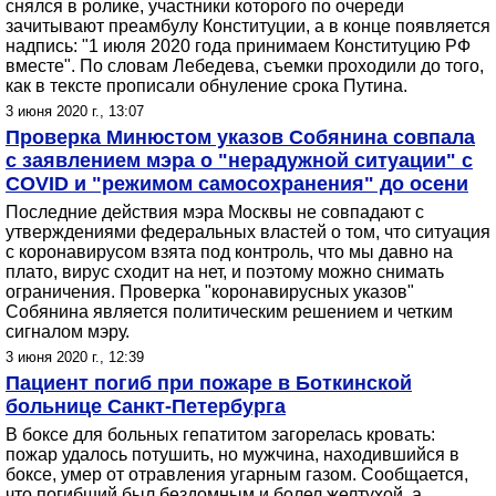
снялся в ролике, участники которого по очереди
зачитывают преамбулу Конституции, а в конце появляется
надпись: "1 июля 2020 года принимаем Конституцию РФ
вместе". По словам Лебедева, съемки проходили до того,
как в тексте прописали обнуление срока Путина.
3 июня 2020 г., 13:07
Проверка Минюстом указов Собянина совпала
с заявлением мэра о "нерадужной ситуации" с
COVID и "режимом самосохранения" до осени
Последние действия мэра Москвы не совпадают с
утверждениями федеральных властей о том, что ситуация
с коронавирусом взята под контроль, что мы давно на
плато, вирус сходит на нет, и поэтому можно снимать
ограничения. Проверка "коронавирусных указов"
Собянина является политическим решением и четким
сигналом мэру.
3 июня 2020 г., 12:39
Пациент погиб при пожаре в Боткинской
больнице Санкт-Петербурга
В боксе для больных гепатитом загорелась кровать:
пожар удалось потушить, но мужчина, находившийся в
боксе, умер от отравления угарным газом. Сообщается,
что погибший был бездомным и болел желтухой, а