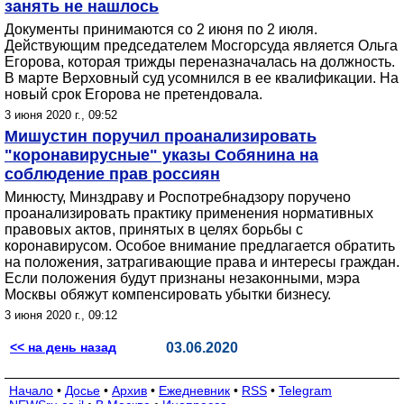
занять не нашлось
Документы принимаются со 2 июня по 2 июля.
Действующим председателем Мосгорсуда является Ольга
Егорова, которая трижды переназначалась на должность.
В марте Верховный суд усомнился в ее квалификации. На
новый срок Егорова не претендовала.
3 июня 2020 г., 09:52
Мишустин поручил проанализировать
"коронавирусные" указы Собянина на
соблюдение прав россиян
Минюсту, Минздраву и Роспотребнадзору поручено
проанализировать практику применения нормативных
правовых актов, принятых в целях борьбы с
коронавирусом. Особое внимание предлагается обратить
на положения, затрагивающие права и интересы граждан.
Если положения будут признаны незаконными, мэра
Москвы обяжут компенсировать убытки бизнесу.
3 июня 2020 г., 09:12
<< на день назад
03.06.2020
Начало
•
Досье
•
Архив
•
Ежедневник
•
RSS
•
Telegram