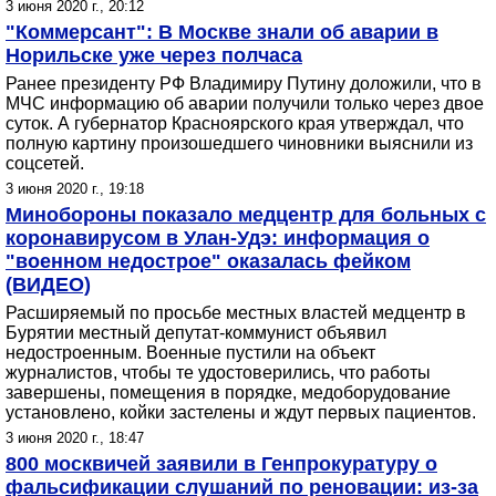
3 июня 2020 г., 20:12
"Коммерсант": В Москве знали об аварии в
Норильске уже через полчаса
Ранее президенту РФ Владимиру Путину доложили, что в
МЧС информацию об аварии получили только через двое
суток. А губернатор Красноярского края утверждал, что
полную картину произошедшего чиновники выяснили из
соцсетей.
3 июня 2020 г., 19:18
Минобороны показало медцентр для больных с
коронавирусом в Улан-Удэ: информация о
"военном недострое" оказалась фейком
(ВИДЕО)
Расширяемый по просьбе местных властей медцентр в
Бурятии местный депутат-коммунист объявил
недостроенным. Военные пустили на объект
журналистов, чтобы те удостоверились, что работы
завершены, помещения в порядке, медоборудование
установлено, койки застелены и ждут первых пациентов.
3 июня 2020 г., 18:47
800 москвичей заявили в Генпрокуратуру о
фальсификации слушаний по реновации: из-за