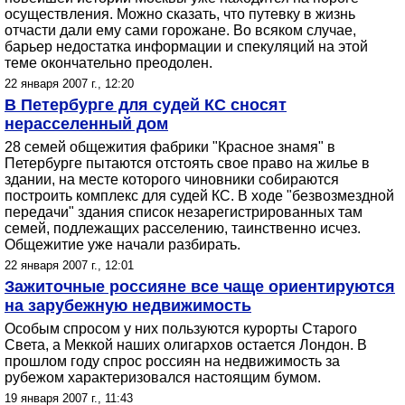
осуществления. Можно сказать, что путевку в жизнь
отчасти дали ему сами горожане. Во всяком случае,
барьер недостатка информации и спекуляций на этой
теме окончательно преодолен.
22 января 2007 г., 12:20
В Петербурге для судей КС сносят
нерасселенный дом
28 семей общежития фабрики "Красное знамя" в
Петербурге пытаются отстоять свое право на жилье в
здании, на месте которого чиновники собираются
построить комплекс для судей КС. В ходе "безвозмездной
передачи" здания список незарегистрированных там
семей, подлежащих расселению, таинственно исчез.
Общежитие уже начали разбирать.
22 января 2007 г., 12:01
Зажиточные россияне все чаще ориентируются
на зарубежную недвижимость
Особым спросом у них пользуются курорты Старого
Света, а Меккой наших олигархов остается Лондон. В
прошлом году спрос россиян на недвижимость за
рубежом характеризовался настоящим бумом.
19 января 2007 г., 11:43