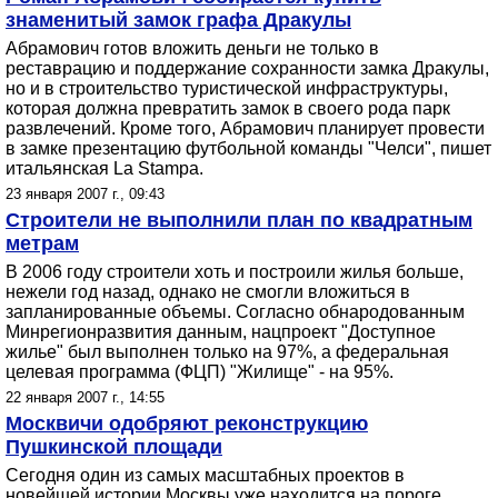
знаменитый замок графа Дракулы
Абрамович готов вложить деньги не только в
реставрацию и поддержание сохранности замка Дракулы,
но и в строительство туристической инфраструктуры,
которая должна превратить замок в своего рода парк
развлечений. Кроме того, Абрамович планирует провести
в замке презентацию футбольной команды "Челси", пишет
итальянская La Stampa.
23 января 2007 г., 09:43
Строители не выполнили план по квадратным
метрам
В 2006 году строители хоть и построили жилья больше,
нежели год назад, однако не смогли вложиться в
запланированные объемы. Согласно обнародованным
Минрегионразвития данным, нацпроект "Доступное
жилье" был выполнен только на 97%, а федеральная
целевая программа (ФЦП) "Жилище" - на 95%.
22 января 2007 г., 14:55
Москвичи одобряют реконструкцию
Пушкинской площади
Сегодня один из самых масштабных проектов в
новейшей истории Москвы уже находится на пороге