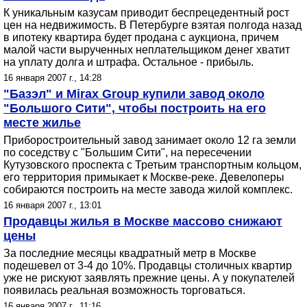
К уникальным казусам приводит беспрецедентный рост
цен на недвижимость. В Петербурге взятая полгода назад
в ипотеку квартира будет продана с аукциона, причем
малой части вырученных неплательщиком денег хватит
на уплату долга и штрафа. Остальное - прибыль.
16 января 2007 г., 14:28
"Базэл" и Mirax Group купили завод около
"Большого Сити", чтобы построить на его
месте жилье
Приборостроительный завод занимает около 12 га земли
по соседству с "Большим Сити", на пересечении
Кутузовского проспекта с Третьим транспортным кольцом,
его территория примыкает к Москве-реке. Девелоперы
собираются построить на месте завода жилой комплекс.
16 января 2007 г., 13:01
Продавцы жилья в Москве массово снижают
цены
За последние месяцы квадратный метр в Москве
подешевел от 3-4 до 10%. Продавцы столичных квартир
уже не рискуют заявлять прежние цены. А у покупателей
появилась реальная возможность торговаться.
16 января 2007 г., 11:16