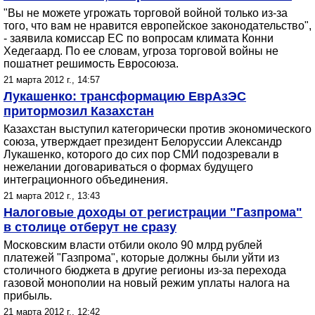
"Вы не можете угрожать торговой войной только из-за
того, что вам не нравится европейское законодательство",
- заявила комиссар ЕС по вопросам климата Конни
Хедегаард. По ее словам, угроза торговой войны не
пошатнет решимость Евросоюза.
21 марта 2012 г., 14:57
Лукашенко: трансформацию ЕврАзЭС
притормозил Казахстан
Казахстан выступил категорически против экономического
союза, утверждает президент Белоруссии Александр
Лукашенко, которого до сих пор СМИ подозревали в
нежелании договариваться о формах будущего
интеграционного объединения.
21 марта 2012 г., 13:43
Налоговые доходы от регистрации "Газпрома"
в столице отберут не сразу
Московским власти отбили около 90 млрд рублей
платежей "Газпрома", которые должны были уйти из
столичного бюджета в другие регионы из-за перехода
газовой монополии на новый режим уплаты налога на
прибыль.
21 марта 2012 г., 12:42