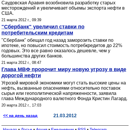
Саудовская Аравия возобновила разработку старых
месторождений и увеличивает объемы экспорта нефти в
США.
21 марта 2012 г., 09:39
"Сбербанк" увеличил ставки по
потребительским кредитам
"Сбербанк" обещал год назад заморозить ставки по
ипотеке, но повысил стоимость потребкредитов до 22%
годовых. Это все равно оказалось дешевле, чем у
большинства других банков.
21 марта 2012 г., 08:47
Глава МВФ пророчит миру новую угрозу в виде
дорогой нефти
Угрозой мировой экономики могут стать высокие цены на
нефть, вызванные опасениями относительно поставок
сырья или геополитической напряженности, заявила
глава Международного валютного Фонда Кристин Лагард.
20 марта 2012 г., 17:03
<< на день назад
21.03.2012
Начало
•
Досье
•
Архив
•
Ежедневник
•
RSS
•
Telegram