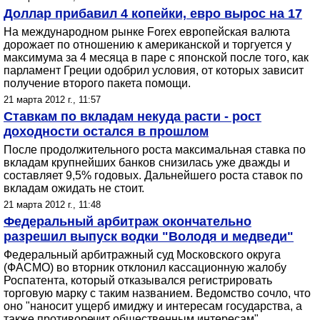
Доллар прибавил 4 копейки, евро вырос на 17
На международном рынке Forex европейская валюта
дорожает по отношению к американской и торгуется у
максимума за 4 месяца в паре с японской после того, как
парламент Греции одобрил условия, от которых зависит
получение второго пакета помощи.
21 марта 2012 г., 11:57
Ставкам по вкладам некуда расти - рост
доходности остался в прошлом
После продолжительного роста максимальная ставка по
вкладам крупнейших банков снизилась уже дважды и
составляет 9,5% годовых. Дальнейшего роста ставок по
вкладам ожидать не стоит.
21 марта 2012 г., 11:48
Федеральный арбитраж окончательно
разрешил выпуск водки "Володя и медведи"
Федеральный арбитражный суд Московского округа
(ФАСМО) во вторник отклонил кассационную жалобу
Роспатента, который отказывался регистрировать
торговую марку с таким названием. Ведомство сочло, что
оно "наносит ущерб имиджу и интересам государства, а
также противоречит общественным интересам".