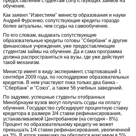
предоставлении студентам сопутствующих займов на
обучение.
Как заявил "Известиям" министр образования и науки
Андрей Фурсенко, сопутствующие кредиты гораздо
более актуальны, чем ссуды на самообучение.
По его словам, выдавать сопутствующие
образовательные кредиты готовы "Сбербанк" и другие
финансовые учреждения, уже предоставляющие
студентам займы на обучение. Да и сама программа
должна распространяться на вузы, где уже действует
такой механизм.
Министр имеет в виду эксперимент, стартовавший 1
сентября 2009 года, по господдержке образовательных
кредитов. В нем участвуют пока только два банка -
"Сбербанк" и "Союз", а также 56 учебных заведений.
По задумке, успешные студенты отобранных
Минобрнауки вузов могут получать ссуды на оплату
обучения. Государство субсидирует процентную ставку
кредитора в размере 3/4 ставки рефинансирования,
устанавливаемой Центробанком (на сегодня - 8%).
Процент по образовательному кредиту не может
превышать 1/4 ставки рефинансирования, увеличенной
на 3%. В итоге заемщику он обходится максимум в 5%