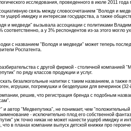
ологического исследования, проведенного в июле 2011 года
оциативную связь между словосочетанием "Володя и медве
сти ущерб имиджу и интересам государства, а также общес
лодя и медведи" вызывала ассоциации с политиками Влад
% соответственно, а у 3% респондентов из-за этого могло 
дки с названием "Володя и медведи" может теперь последн
вители Роспатента.
 разбирательства с другой фирмой - столичной компанией "
путик" по ряду классов продукции и услуг.
ускать безалкогольные напитки с таким названием, а также 
ген, игрушки, погремушки и безделушки для вечеринок (32-й,
 компании, решив, что регистрация бренда с подобным назв
сам".
 и автор "Медвепутика", не понимает, чем "положительны
 наименование - исключительно плод его собственной фанта
путик" уж точно никак не может нанести ущерб имиджу и инт
 что в планах компании выпуск детской книжки про героиче