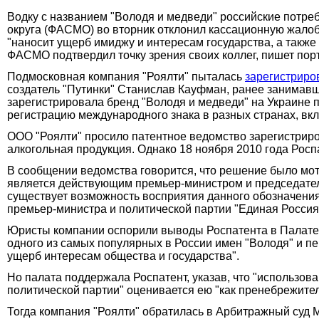
Водку с названием "Володя и медведи" российские потре
округа (ФАСМО) во вторник отклонил кассационную жалобу
"наносит ущерб имиджу и интересам государства, а также
ФАСМО подтвердил точку зрения своих коллег, пишет по
Подмосковная компания "Роялти" пыталась
зарегистриро
создатель "Путинки" Станислав Кауфман, ранее занимавши
зарегистрировала бренд "Володя и медведи" на Украине п
регистрацию международного знака в разных странах, вк
ООО "Роялти" просило патентное ведомство зарегистриров
алкогольная продукция. Однако 18 ноября 2010 года Росп
В сообщении ведомства говорится, что решение было мот
является действующим премьер-министром и председателе
существует возможность восприятия данного обозначени
премьер-министра и политической партии "Единая Россия" 
Юристы компании оспорили выводы Роспатента в Палате 
одного из самых популярных в России имен "Володя" и пе
ущерб интересам общества и государства".
Но палата поддержала Роспатент, указав, что "использов
политической партии" оценивается ею "как пренебрежител
Тогда компания "Роялти" обратилась в Арбитражный суд 