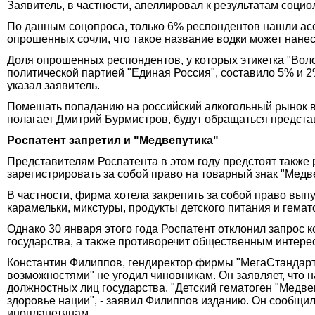
Заявитель, в частности, апеллировал к результатам соци
По данным соцопроса, только 6% респондентов нашли асс
опрошенных сочли, что такое название водки может нане
Доля опрошенных респондентов, у которых этикетка "Во
политической партией "Единая Россия", составило 5% и 2
указал заявитель.
Помешать попаданию на российский алкогольный рынок во
полагает Дмитрий Бурмистров, будут обращаться предста
Роспатент запретил и "Медвепутика"
Представителям Роспатента в этом году предстоят также
зарегистрировать за собой право на товарный знак "Медве
В частности, фирма хотела закрепить за собой право вып
карамельки, микстуры, продукты детского питания и гемато
Однако 30 января этого года Роспатент отклонил запрос
государства, а также противоречит общественным интере
Константин Филиппов, гендиректор фирмы "МегаСтандарт"
возможностями" не угодил чиновникам. Он заявляет, что
должностных лиц государства. "Детский гематоген "Медве
здоровье нации", - заявил Филиппов изданию. Он сообщил,
инопланетянам.