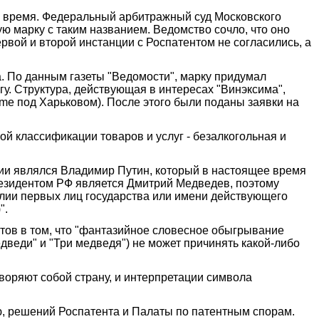
ее время. Федеральный арбитражный суд Московского
ю марку с таким названием. Ведомство сочло, что оно
рвой и второй инстанции с Роспатентом не согласились, а
а. По данным газеты "Ведомости", марку придумал
у. Структура, действующая в интересах "Винэксима",
ime под Харьковом). После этого были поданы заявки на
й классификации товаров и услуг - безалкогольная и
сии являлся Владимир Путин, который в настоящее время
резидентом РФ является Дмитрий Медведев, поэтому
лии первых лиц государства или имени действующего
".
тов в том, что "фантазийное словесное обыгрывание
дведи" и "Три медведя") не может причинять какой-либо
воряют собой страну, и интерпретации символа
ю, решений Роспатента и Палаты по патентным спорам.