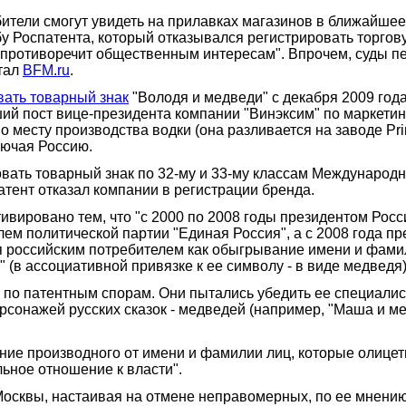
бители смогут увидеть на прилавках магазинов в ближайш
 Роспатента, который отказывался регистрировать торгову
 противоречит общественным интересам". Впрочем, суды пе
ртал
BFM.ru
.
вать товарный знак
"Володя и медведи" с декабря 2009 год
й пост вице-президента компании "Винэксим" по маркетинг
о месту производства водки (она разливается на заводе Pr
лючая Россию.
ать товарный знак по 32-му и 33-му классам Международно
атент отказал компании в регистрации бренда.
ивировано тем, что "с 2000 по 2008 годы президентом Рос
м политической партии "Единая Россия", а с 2008 года п
я российским потребителем как обыгрывание имени и фами
(в ассоциативной привязке к ее символу - в виде медведя)
по патентным спорам. Они пытались убедить ее специалис
рсонажей русских сказок - медведей (например, "Маша и ме
ание производного от имени и фамилии лиц, которые олицет
ьное отношение к власти".
Москвы, настаивая на отмене неправомерных, по ее мнени