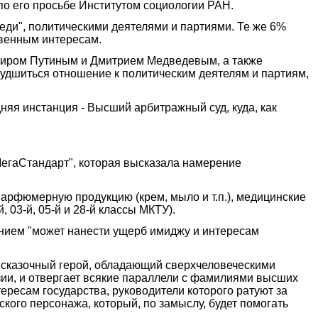
 по его просьбе Институтом социологии РАН.
ди", политическими деятелями и партиями. Те же 6%
твенным интересам.
имиром Путиным и Дмитрием Медведевым, а также
ухудшиться отношение к политическим деятелям и партиям,
яя инстанция - Высший арбитражный суд, куда, как
МегаСтандарт", которая высказала намерение
парфюмерную продукцию (крем, мыло и т.п.), медицинские
 03-й, 05-й и 28-й классы МКТУ).
анием "может нанести ущерб имиджу и интересам
й сказочный герой, обладающий сверхчеловеческими
зии, и отвергает всякие параллели с фамилиями высших
ересам государства, руководители которого ратуют за
ского персонажа, который, по замыслу, будет помогать