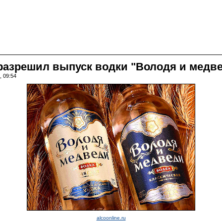
азрешил выпуск водки "Володя и медв
, 09:54
alcoonline.ru