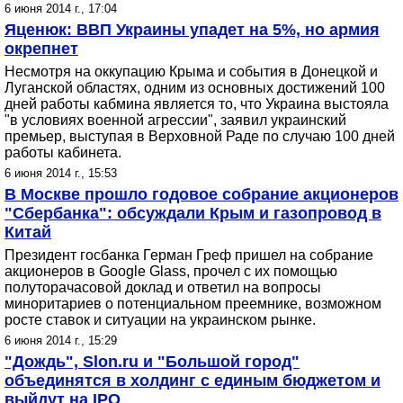
6 июня 2014 г., 17:04
Яценюк: ВВП Украины упадет на 5%, но армия
окрепнет
Несмотря на оккупацию Крыма и события в Донецкой и
Луганской областях, одним из основных достижений 100
дней работы кабмина является то, что Украина выстояла
"в условиях военной агрессии", заявил украинский
премьер, выступая в Верховной Раде по случаю 100 дней
работы кабинета.
6 июня 2014 г., 15:53
В Москве прошло годовое собрание акционеров
"Сбербанка": обсуждали Крым и газопровод в
Китай
Президент госбанка Герман Греф пришел на собрание
акционеров в Google Glass, прочел с их помощью
полуторачасовой доклад и ответил на вопросы
миноритариев о потенциальном преемнике, возможном
росте ставок и ситуации на украинском рынке.
6 июня 2014 г., 15:29
"Дождь", Slon.ru и "Большой город"
объединятся в холдинг с единым бюджетом и
выйдут на IPO