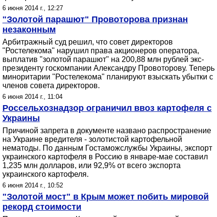
6 июня 2014 г., 12:27
"Золотой парашют" Провоторова признан
незаконным
Арбитражный суд решил, что совет директоров
"Ростелекома" нарушил права акционеров оператора,
выплатив "золотой парашют" на 200,88 млн рублей экс-
президенту госкомпании Александру Провоторову. Теперь
миноритарии "Ростелекома" планируют взыскать убытки с
членов совета директоров.
6 июня 2014 г., 11:04
Россельхознадзор ограничил ввоз картофеля с
Украины
Причиной запрета в документе названо распространение
на Украине вредителя - золотистой картофельной
нематоды. По данным Гостаможслужбы Украины, экспорт
украинского картофеля в Россию в январе-мае составил
1,235 млн долларов, или 92,9% от всего экспорта
украинского картофеля.
6 июня 2014 г., 10:52
"Золотой мост" в Крым может побить мировой
рекорд стоимости