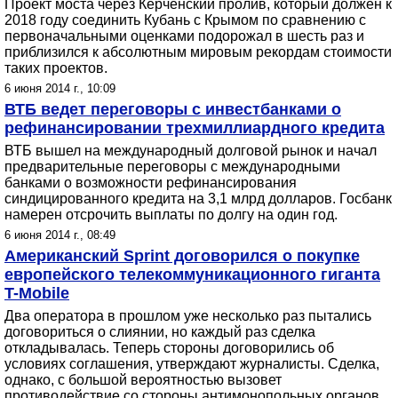
Проект моста через Керченский пролив, который должен к
2018 году соединить Кубань с Крымом по сравнению с
первоначальными оценками подорожал в шесть раз и
приблизился к абсолютным мировым рекордам стоимости
таких проектов.
6 июня 2014 г., 10:09
ВТБ ведет переговоры с инвестбанками о
рефинансировании трехмиллиардного кредита
ВТБ вышел на международный долговой рынок и начал
предварительные переговоры с международными
банками о возможности рефинансирования
синдицированного кредита на 3,1 млрд долларов. Госбанк
намерен отсрочить выплаты по долгу на один год.
6 июня 2014 г., 08:49
Американский Sprint договорился о покупке
европейского телекоммуникационного гиганта
T-Mobile
Два оператора в прошлом уже несколько раз пытались
договориться о слиянии, но каждый раз сделка
откладывалась. Теперь стороны договорились об
условиях соглашения, утверждают журналисты. Сделка,
однако, с большой вероятностью вызовет
противодействие со стороны антимонопольных органов.