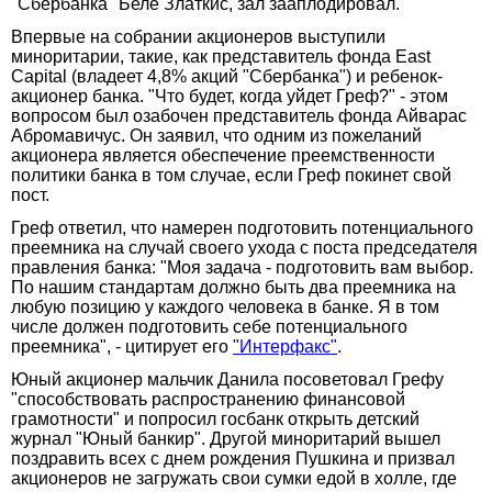
"Сбербанка" Беле Златкис, зал зааплодировал.
Впервые на собрании акционеров выступили
миноритарии, такие, как представитель фонда East
Capital (владеет 4,8% акций "Сбербанка") и ребенок-
акционер банка. "Что будет, когда уйдет Греф?" - этом
вопросом был озабочен представитель фонда Айварас
Абромавичус. Он заявил, что одним из пожеланий
акционера является обеспечение преемственности
политики банка в том случае, если Греф покинет свой
пост.
Греф ответил, что намерен подготовить потенциального
преемника на случай своего ухода с поста председателя
правления банка: "Моя задача - подготовить вам выбор.
По нашим стандартам должно быть два преемника на
любую позицию у каждого человека в банке. Я в том
числе должен подготовить себе потенциального
преемника", - цитирует его
"Интерфакс"
.
Юный акционер мальчик Данила посоветовал Грефу
"способствовать распространению финансовой
грамотности" и попросил госбанк открыть детский
журнал "Юный банкир". Другой миноритарий вышел
поздравить всех с днем рождения Пушкина и призвал
акционеров не загружать свои сумки едой в холле, где