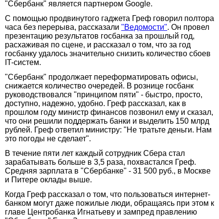
"Сбербанк" является партнером Google.
С помощью продвинутого гаджета Греф говорил полтора
часа без перерыва, рассказали
"Ведомости"
. Он провел
презентацию результатов госбанка за прошлый год,
расхаживая по сцене, и рассказал о том, что за год
госбанку удалось значительно снизить количество сбоев
IT-систем.
"Сбербанк" продолжает переформатировать офисы,
снижается количество очередей. В рознице госбанк
руководствовался "принципом пяти" - быстро, просто,
доступно, надежно, удобно. Греф рассказал, как в
прошлом году министр финансов позвонил ему и сказал,
что они решили поддержать банки и выделить 150 млрд
рублей. Греф ответил министру: "Не тратьте деньги. Нам
это погоды не сделает".
В течение пяти лет каждый сотрудник Сбера стал
зарабатывать больше в 3,5 раза, похвастался Греф.
Средняя зарплата в "Сбербанке" - 31 500 руб., в Москве
и Питере оклады выше.
Когда Греф рассказал о том, что пользоваться интернет-
банком могут даже пожилые люди, обращаясь при этом к
главе Центробанка Игнатьеву и зампред правлению