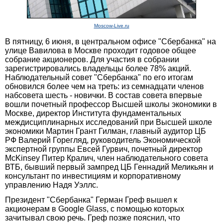
Moscow-Live.ru
В пятницу, 6 июня, в центральном офисе "Сбербанка" на
улице Вавилова в Москве проходит годовое общее
собрание акционеров. Для участия в собрании
зарегистрировались владельцы более 78% акций.
Наблюдательный совет "Сбербанка" по его итогам
обновился более чем на треть: из семнадцати членов
набсовета шесть - новички. В состав совета впервые
вошли почетный профессор Высшей школы экономики в
Москве, директор Института фундаментальных
междисциплинарных исследований при Высшей школе
экономики Мартин Грант Гилман, главный аудитор ЦБ
РФ Валерий Горегляд, руководитель Экономической
экспертной группы Евсей Гурвич, почетный директор
McKinsey Питер Кралич, член наблюдательного совета
ВТБ, бывший первый зампред ЦБ Геннадий Меликьян и
консультант по инвестициям и корпоративному
управлению Надя Уэллс.
Президент "Сбербанка" Герман Греф вышел к
акционерам в Google Glass, с помощью которых
зачитывал свою речь. Греф позже пояснил, что