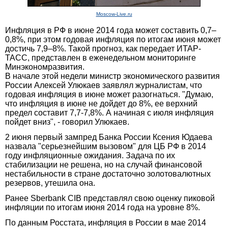
Moscow-Live.ru
Инфляция в РФ в июне 2014 года может составить 0,7–
0,8%, при этом годовая инфляция по итогам июня может
достичь 7,9–8%. Такой прогноз, как передает ИТАР-
ТАСС, представлен в еженедельном мониторинге
Минэкономразвития.
В начале этой недели министр экономического развития
России Алексей Улюкаев заявлял журналистам, что
годовая инфляция в июне может разогнаться. "Думаю,
что инфляция в июне не дойдет до 8%, ее верхний
предел составит 7,7-7,8%. А начиная с июля инфляция
пойдет вниз", - говорил Улюкаев.
2 июня первый зампред Банка России Ксения Юдаева
назвала "серьезнейшим вызовом" для ЦБ РФ в 2014
году инфляционные ожидания. Задача по их
стабилизации не решена, но на случай финансовой
нестабильности в стране достаточно золотовалютных
резервов, утешила она.
Ранее Sberbank CIB представлял свою оценку пиковой
инфляции по итогам июня 2014 года на уровне 8%.
По данным Росстата, инфляция в России в мае 2014