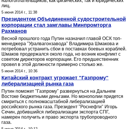
налогоплательщиков, как физических, так и юридических
лиц.
5 июня 2014 г., 11:38
Президентом Объединенной судостроительной
корпорации стал замглавы Минпромторга
Рахманов
Весной прошлого года Путин назначил главой ОСК топ-
менеджера "Уралвагонзавода" Владимира Шмакова и
потребовал устранить сбои в поставках боевых кораблей.
Шмаков продержался около года, но возник конфликт с
советом директоров корпорации. Его предшественник
провел в этой должности примерно столько же.
5 июня 2014 г., 10:36
Китайский контракт угрожает "Газпрому"
либерализацией рынка газа
Путин поможет "Газпрому" развернуться на Дальнем
Востоке бюджетными деньгами. Но монополии придется
смириться с полномасштабной либерализацией
российского рынка газа. Президент "Роснефти" Игорь
Сечин, добившийся либерализации экспорта СПГ,
намерен получить и право экспорта трубопроводного
газа.
5 июня 2014 г., 10:12