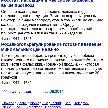
Росстат: инфляция в мае снова оказалась
выше прогноза
Сильнее всего в цене выросли отдельные виды
плодоовощной продукции. Заметно выросли цены на
некоторые виды мясопродуктов, в том числе на свинину,
колбасные изделия и мясо птицы. Среди
непродовольственных товаров в мае наибольший
прирост цен отмечался на табачные изделия.
4 июня 2014 г., 18:16
Росалкогольрегулирование готовит введение
минимальных цен на вино
Так ведомство собирается решить одну из проблем
отечественного виноделия - наличие на рынке большого
количества фальсифицированной продукции, которая
продается дешевле легальной. Минимальные цены уже
несколько лет устанавливаются на алкоголь крепче 28
градусов.
4 июня 2014 г., 17:42
<< на день назад
05.06.2014
Начало
•
Досье
•
Архив
•
Ежедневник
•
RSS
•
Telegram
NEWSru.co.il
•
В Москве
•
Инопресса