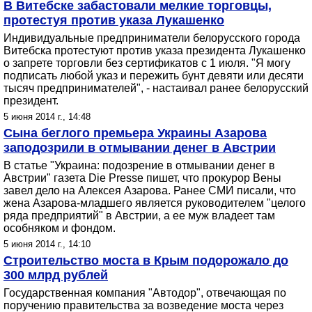
В Витебске забастовали мелкие торговцы,
протестуя против указа Лукашенко
Индивидуальные предприниматели белорусского города
Витебска протестуют против указа президента Лукашенко
о запрете торговли без сертификатов с 1 июля. "Я могу
подписать любой указ и пережить бунт девяти или десяти
тысяч предпринимателей", - настаивал ранее белорусский
президент.
5 июня 2014 г., 14:48
Сына беглого премьера Украины Азарова
заподозрили в отмывании денег в Австрии
В статье "Украина: подозрение в отмывании денег в
Австрии" газета Die Presse пишет, что прокурор Вены
завел дело на Алексея Азарова. Ранее СМИ писали, что
жена Азарова-младшего является руководителем "целого
ряда предприятий" в Австрии, а ее муж владеет там
особняком и фондом.
5 июня 2014 г., 14:10
Строительство моста в Крым подорожало до
300 млрд рублей
Государственная компания "Автодор", отвечающая по
поручению правительства за возведение моста через