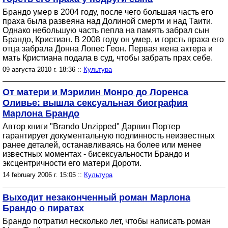
Брандо умер в 2004 году, после чего большая часть его
праха была развеяна над Долиной смерти и над Таити.
Однако небольшую часть пепла на память забрал сын
Брандо, Кристиан. В 2008 году он умер, и горсть праха его
отца забрала Донна Лопес Геон. Первая жена актера и
мать Кристиана подала в суд, чтобы забрать прах себе.
09 августа 2010 г. 18:36 ::
Культура
От матери и Мэрилин Монро до Лоренса
Оливье: вышла сексуальная биография
Марлона Брандо
Автор книги "Brando Unzipped" Дарвин Портер
гарантирует документальную подлинность неизвестных
ранее деталей, останавливаясь на более или менее
известных моментах - бисексуальности Брандо и
эксцентричности его матери Дороти.
14 february 2006 г. 15:05 ::
Культура
Выходит незаконченный роман Марлона
Брандо о пиратах
Брандо потратил несколько лет, чтобы написать роман