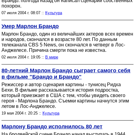
Брандо: полгода назад он написал сценарий собственных
похорон.
07 июля 2004 г. 08:07 ::
Культура
Умер Марлон Брандо
Марлон Брандо, один из величайших актеров всех времен
и народов, скончался в возрасте 80 лет. По данным
телеканала CBS 5 News, он скончался в четверг в Лос-
Анджелесе. Причина смерти пока не известна.
02 июля 2004 г. 19:05 ::
В мире
80-летний Марлон Брандо сыграет самого себя
в фильме "Брандо и Брандо"
Режиссер и автор сценария картины - тунисец Ридха
Бехи. В фильме рассказывается история подростка,
который приезжает в США с тем, чтобы увидеть своего
героя - Марлона Брандо. Съемки картины начнутся этим
летом в Лос-Анджелесе.
19 мая 2004 г. 20:25 ::
Культура
Марлону Брандо исполнилось 80 лет
На бродвейской сцене Брандо начал выступать в 1944