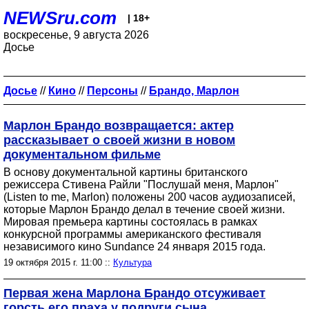
NEWSru.com
| 18+
воскресенье, 9 августа 2026
Досье
Досье
//
Кино
//
Персоны
//
Брандо, Марлон
Марлон Брандо возвращается: актер
рассказывает о своей жизни в новом
документальном фильме
В основу документальной картины британского
режиссера Стивена Райли "Послушай меня, Марлон"
(Listen to me, Marlon) положены 200 часов аудиозаписей,
которые Марлон Брандо делал в течение своей жизни.
Мировая премьера картины состоялась в рамках
конкурсной программы американского фестиваля
независимого кино Sundance 24 января 2015 года.
19 октября 2015 г. 11:00 ::
Культура
Первая жена Марлона Брандо отсуживает
горсть его праха у подруги сына