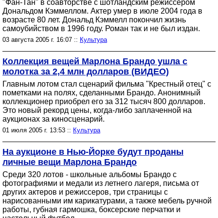
"Фан-Тан" в соавторстве с шотландским режиссером
Дональдом Кэммеллом. Актер умер в июле 2004 года в
возрасте 80 лет. Дональд Кэммелл покончил жизнь
самоубийством в 1996 году. Роман так и не был издан.
03 августа 2005 г. 16:07 ::
Культура
Коллекция вещей Марлона Брандо ушла с
молотка за 2,4 млн долларов (ВИДЕО)
Главным лотом стал сценарий фильма "Крестный отец" с
пометками на полях, сделанными Брандо. Анонимный
коллекционер приобрел его за 312 тысяч 800 долларов.
Это новый рекорд цены, когда-либо заплаченной на
аукционах за киносценарий.
01 июля 2005 г. 13:53 ::
Культура
На аукционе в Нью-Йорке будут проданы
личные вещи Марлона Брандо
Среди 320 лотов - школьные альбомы Брандо с
фотографиями и медали из летнего лагеря, письма от
других актеров и режиссеров, три страницы с
нарисованными им карикатурами, а также мебель ручной
работы, губная гармошка, боксерские перчатки и