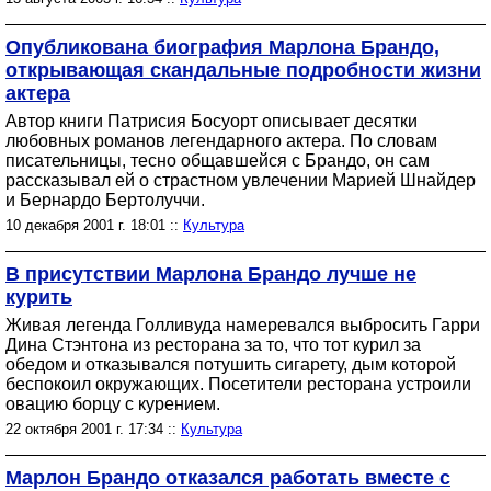
Опубликована биография Марлона Брандо,
открывающая скандальные подробности жизни
актера
Автор книги Патрисия Босуорт описывает десятки
любовных романов легендарного актера. По словам
писательницы, тесно общавшейся с Брандо, он сам
рассказывал ей о страстном увлечении Марией Шнайдер
и Бернардо Бертолуччи.
10 декабря 2001 г. 18:01 ::
Культура
В присутствии Марлона Брандо лучше не
курить
Живая легенда Голливуда намеревался выбросить Гарри
Дина Стэнтона из ресторана за то, что тот курил за
обедом и отказывался потушить сигарету, дым которой
беспокоил окружающих. Посетители ресторана устроили
овацию борцу с курением.
22 октября 2001 г. 17:34 ::
Культура
Марлон Брандо отказался работать вместе с