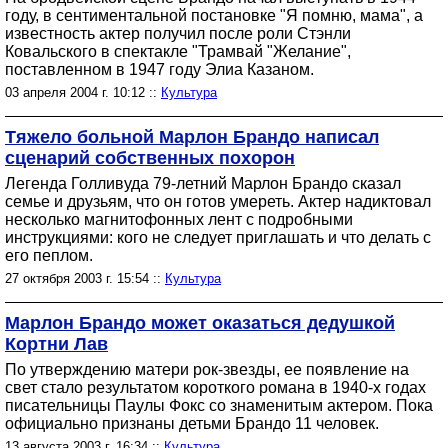
году, в сентиментальной постановке "Я помню, мама", а
известность актер получил после роли Стэнли
Ковальского в спектакле "Трамвай "Желание",
поставленном в 1947 году Элиа Казаном.
03 апреля 2004 г. 10:12 ::
Культура
Тяжело больной Марлон Брандо написал
сценарий собственных похорон
Легенда Голливуда 79-летний Марлон Брандо сказал
семье и друзьям, что он готов умереть. Актер надиктовал
несколько магнитофонных лент с подробными
инструкциями: кого не следует приглашать и что делать с
его пеплом.
27 октября 2003 г. 15:54 ::
Культура
Марлон Брандо может оказаться дедушкой
Кортни Лав
По утверждению матери рок-звезды, ее появление на
свет стало результатом короткого романа в 1940-х годах
писательницы Паулы Фокс со знаменитым актером. Пока
официально признаны детьми Брандо 11 человек.
13 августа 2003 г. 16:34 ::
Культура