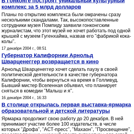
В Гонконге построят уникальный культурный
комплекс за 5 млрд долларов
Планы по открытию комплекса были омрачены сразу
несколькими скандалами. Так, высокопоставленные
сотрудники музея Помпиду заявили гонконгским
журналистам, что этот музей не хочет работать под одной
крышей с музеем Гугенхайма, назвав его "фабрикой кока-
колы".
17 декабря 2004 г., 08:51
Губернатор Калифорнии Арнольд
Шварценеггер возвращается в кино
Арнольд Шварценеггер хочет сделать паузу в своей
политической деятельности в качестве губернатора
Калифорнии, чтобы вернуться на время в Голливуд.
Бывший мистер Вселенная объявил, что планирует
сняться в комедии "Малыш и я".
16 декабря 2004 г., 16:33
В столице открылась первая выставка-ярмарка
образовательной и детской литературы
Ярмарка продолжит свою работу до 20 декабря. В ней
принимают участие более 100 издательств, в числе
которых "Дрофа", "АСТ-пресс", "Махаон", "Просвещение",