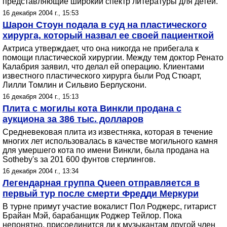
представляющие широкий спектр литературы для детей.
16 декабря 2004 г., 15:53
Шарон Стоун подала в суд на пластического
хирурга, который назвал ее своей пациенткой
Актриса утверждает, что она никогда не прибегала к
помощи пластической хирургии. Между тем доктор Ренато
Калабрия заявил, что делал ей операцию. Клиентами
известного пластического хирурга были Род Стюарт,
Лилли Томлин и Сильвио Берлускони.
16 декабря 2004 г., 15:13
Плита с могилы кота Винкли продана с
аукциона за 386 тыс. долларов
Средневековая плита из известняка, которая в течение
многих лет использовалась в качестве могильного камня
для умершего кота по имени Винкли, была продана на
Sotheby's за 201 600 фунтов стерлингов.
16 декабря 2004 г., 13:34
Легендарная группа Queen отправляется в
первый тур после смерти Фредди Меркури
В турне примут участие вокалист Пол Роджерс, гитарист
Брайан Мэй, барабанщик Роджер Тейлор. Пока
непонятно, присоединится ли к музыкантам другой член