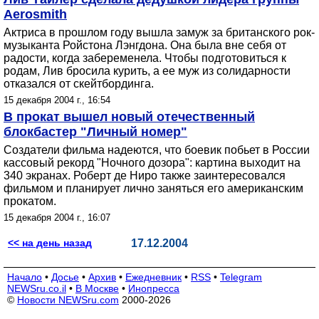
Aerosmith
Актриса в прошлом году вышла замуж за британского рок-
музыканта Ройстона Лэнгдона. Она была вне себя от
радости, когда забеременела. Чтобы подготовиться к
родам, Лив бросила курить, а ее муж из солидарности
отказался от скейтбординга.
15 декабря 2004 г., 16:54
В прокат вышел новый отечественный
блокбастер "Личный номер"
Создатели фильма надеются, что боевик побьет в России
кассовый рекорд "Ночного дозора": картина выходит на
340 экранах. Роберт де Ниро также заинтересовался
фильмом и планирует лично заняться его американским
прокатом.
15 декабря 2004 г., 16:07
<< на день назад
17.12.2004
Начало
•
Досье
•
Архив
•
Ежедневник
•
RSS
•
Telegram
NEWSru.co.il
•
В Москве
•
Инопресса
©
Новости NEWSru.com
2000-2026