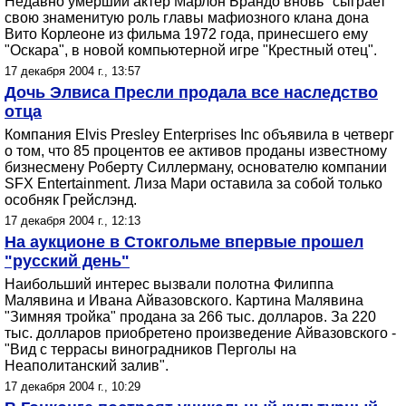
Недавно умерший актер Марлон Брандо вновь "сыграет"
свою знаменитую роль главы мафиозного клана дона
Вито Корлеоне из фильма 1972 года, принесшего ему
"Оскара", в новой компьютерной игре "Крестный отец".
17 декабря 2004 г., 13:57
Дочь Элвиса Пресли продала все наследство
отца
Компания Elvis Presley Enterprises Inc объявила в четверг
о том, что 85 процентов ее активов проданы известному
бизнесмену Роберту Силлерману, основателю компании
SFX Entertainment. Лиза Мари оставила за собой только
особняк Грейслэнд.
17 декабря 2004 г., 12:13
На аукционе в Стокгольме впервые прошел
"русский день"
Наибольший интерес вызвали полотна Филиппа
Малявина и Ивана Айвазовского. Картина Малявина
"Зимняя тройка" продана за 266 тыс. долларов. За 220
тыс. долларов приобретено произведение Айвазовского -
"Вид с террасы виноградников Перголы на
Неаполитанский залив".
17 декабря 2004 г., 10:29