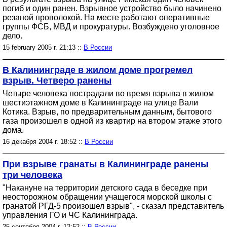
погиб и один ранен. Взрывное устройство было начинено
резаной проволокой. На месте работают оперативные
группы ФСБ, МВД и прокуратуры. Возбуждено уголовное
дело.
15 february 2005 г. 21:13 ::
В России
В Калининграде в жилом доме прогремел
взрыв. Четверо ранены
Четыре человека пострадали во время взрыва в жилом
шестиэтажном доме в Калининграде на улице Вали
Котика. Взрыв, по предварительным данным, бытового
газа произошел в одной из квартир на втором этаже этого
дома.
16 декабря 2004 г. 18:52 ::
В России
При взрыве гранаты в Калининграде ранены
три человека
"Накануне на территории детского сада в беседке при
неосторожном обращении учащегося морской школы с
гранатой РГД-5 произошел взрыв", - сказал представитель
управления ГО и ЧС Калининграда.
25 сентября 2004 г. 12:52 ::
В России