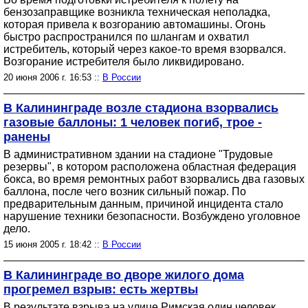
бензозаправщике возникла техническая неполадка,
которая привела к возгоранию автомашины. Огонь
быстро распространился по шлангам и охватил
истребитель, который через какое-то время взорвался.
Возгорание истребителя было ликвидировано.
20 июня 2006 г. 16:53 ::
В России
В Калининграде возле стадиона взорвались
газовые баллоны: 1 человек погиб, трое -
ранены
В административном здании на стадионе "Трудовые
резервы", в котором расположена областная федерация
бокса, во время ремонтных работ взорвались два газовых
баллона, после чего возник сильный пожар. По
предварительным данным, причиной инцидента стало
нарушение техники безопасности. Возбуждено уголовное
дело.
15 июня 2005 г. 18:42 ::
В России
В Калининграде во дворе жилого дома
прогремел взрыв: есть жертвы
В результате взрыва на улице Римская один человек