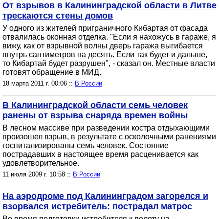
От взрывов в Калининградской области в Литве
трескаются стены домов
У одного из жителей приграничного Кибартая от фасада
отвалилась оконная отделка. "Если я нахожусь в гараже, я
вижу, как от взрывной волны дверь гаража выгибается
внутрь сантиметров на десять. Если так будет и дальше,
то Кибартай будет разрушен", - сказал он. Местные власти
готовят обращение в МИД.
18 марта 2011 г. 00:06 ::
В России
В Калининградской области семь человек
ранены от взрыва снаряда времен войны
В лесном массиве при разведении костра отдыхающими
произошел взрыв, в результате с осколочными ранениями
госпитализированы семь человек. Состояние
пострадавших в настоящее время расценивается как
удовлетворительное.
11 июля 2009 г. 10:58 ::
В России
На аэродроме под Калининградом загорелся и
взорвался истребитель: пострадал матрос
Во время подготовки истребителя к полету на