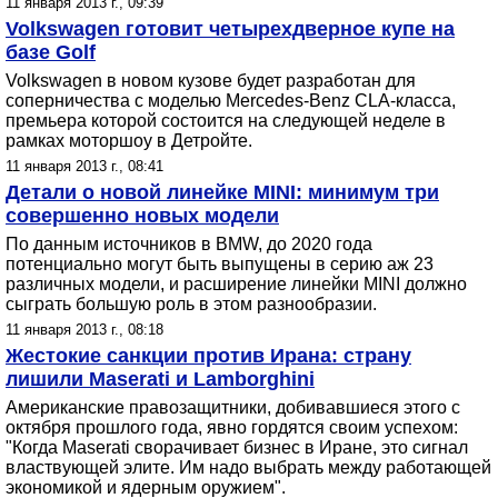
11 января 2013 г., 09:39
Volkswagen готовит четырехдверное купе на
базе Golf
Volkswagen в новом кузове будет разработан для
соперничества с моделью Mercedes-Benz CLA-класса,
премьера которой состоится на следующей неделе в
рамках моторшоу в Детройте.
11 января 2013 г., 08:41
Детали о новой линейке MINI: минимум три
совершенно новых модели
По данным источников в BMW, до 2020 года
потенциально могут быть выпущены в серию аж 23
различных модели, и расширение линейки MINI должно
сыграть большую роль в этом разнообразии.
11 января 2013 г., 08:18
Жестокие санкции против Ирана: страну
лишили Maserati и Lamborghini
Американские правозащитники, добивавшиеся этого с
октября прошлого года, явно гордятся своим успехом:
"Когда Maserati сворачивает бизнес в Иране, это сигнал
властвующей элите. Им надо выбрать между работающей
экономикой и ядерным оружием".