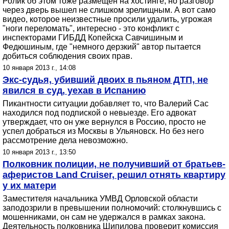
Ролик об этом тоже размещен на хостинге, но разговор
через дверь вышел не слишком зрелищным. А вот само
видео, которое неизвестные просили удалить, угрожая
"ноги переломать", интересно - это конфликт с
инспекторами ГИБДД Копейска Савчишиным и
Федюшиным, где "немного дерзкий" автор пытается
добиться соблюдения своих прав.
10 января 2013 г., 14:08
Экс-судья, убивший двоих в пьяном ДТП, не
явился в суд, уехав в Испанию
Пикантности ситуации добавляет то, что Валерий Сас
находился под подпиской о невыезде. Его адвокат
утверждает, что он уже вернулся в Россию, просто не
успел добраться из Москвы в Ульяновск. Но без него
рассмотрение дела невозможно.
10 января 2013 г., 13:50
Полковник полиции, не получивший от братьев-
аферистов Land Cruiser, решил отнять квартиру
у их матери
Заместителя начальника УМВД Орловской области
заподозрили в превышении полномочий: столкнувшись с
мошенниками, он сам не удержался в рамках закона.
Деятельность полковника Шипилова проверит комиссия