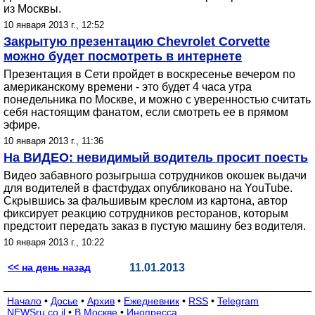
из Москвы.
10 января 2013 г., 12:52
Закрытую презентацию Chevrolet Corvette
можно будет посмотреть в интернете
Презентация в Сети пройдет в воскресенье вечером по
американскому времени - это будет 4 часа утра
понедельника по Москве, и можно с уверенностью считать
себя настоящим фанатом, если смотреть ее в прямом
эфире.
10 января 2013 г., 11:36
На ВИДЕО: невидимый водитель просит поесть
Видео забавного розыгрыша сотрудников окошек выдачи
для водителей в фастфудах опубликовано на YouTube.
Скрывшись за фальшивым креслом из картона, автор
фиксирует реакцию сотрудников ресторанов, которым
предстоит передать заказ в пустую машину без водителя.
10 января 2013 г., 10:22
<< на день назад
11.01.2013
Начало
•
Досье
•
Архив
•
Ежедневник
•
RSS
•
Telegram
NEWSru.co.il
•
В Москве
•
Инопресса