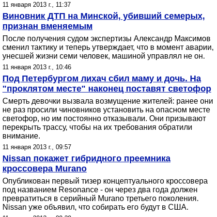
11 января 2013 г., 11:37
Виновник ДТП на Минской, убивший семерых,
признан вменяемым
После получения судом экспертизы Александр Максимов
сменил тактику и теперь утверждает, что в момент аварии,
унесшей жизни семи человек, машиной управлял не он.
11 января 2013 г., 10:46
Под Петербургом лихач сбил маму и дочь. На
"проклятом месте" наконец поставят светофор
Смерть девочки вызвала возмущение жителей: ранее они
не раз просили чиновников установить на опасном месте
светофор, но им постоянно отказывали. Они призывают
перекрыть трассу, чтобы на их требования обратили
внимание.
11 января 2013 г., 09:57
Nissan покажет гибридного преемника
кроссовера Murano
Опубликован первый тизер концептуального кроссовера
под названием Resonance - он через два года должен
превратиться в серийный Murano третьего поколения.
Nissan уже объявил, что собирать его будут в США.