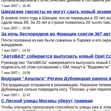
проанализировала статистические данные и составила ре
7 мая 2007 г., 16:40
Шведские таксисты не могут сдать новый экзам
В апреле этого года в Швеции, после перерыва в 20 лет, 
сдали лишь 69. За 20 лет в стране появилось 20 тысяч так
7 мая 2007 г., 16:00
За ночь беспорядков во Франции сожгли 367 ав
Почти половина из них были сожжены в Париже и его окре
жандармов.
7 мая 2007 г., 14:42
"АвтоВАЗ" собирается выпускать новый Opel Co
Руководство "АвтоВАЗа" намеревается выпускать новый O
подписать об этом соглашение с GM, пишут в "Ведомости".
7 мая 2007 г., 14:06
Ведущая "Аншлага" Регина Дубовицкая ранена 
Пострадавшую отправили в реанимацию. Накануне телевед
Дубовицкая сильно повредила ногу. "Похоже, у нее перелом
7 мая 2007 г., 12:47
С Лесной улицы Москвы уберут трамваи
Чтобы улучшить пропускную способность улицы уже в это