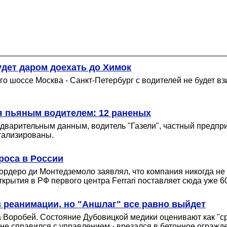
удет даром доехать до Химок
го шоссе Москва - Санкт-Петербург с водителей не будет в
я пьяным водителем: 12 раненых
дварительным данным, водитель "Газели", частный предпри
тализированы.
проса в России
Кордеро ди Монтедземоло заявлял, что компания никогда не 
ткрытия в РФ первого центра Ferrari поставляет сюда уже 6
 реанимации, но "Аншлаг" все равно выйдет
 Воробей. Состояние Дубовицкой медики оценивают как "ср
 не справился с управлением - врезался в бетонное огражд