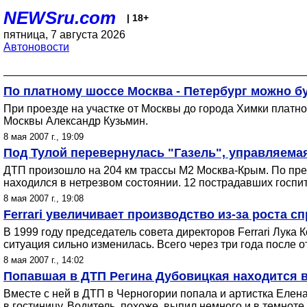
NEWSru.com
| 18+
пятница, 7 августа 2026
Автоновости
По платному шоссе Москва - Петербург можно б
При проезде на участке от Москвы до города Химки платно
Москвы Александр Кузьмин.
8 мая 2007 г., 19:09
Под Тулой перевернулась "Газель", управляема
ДТП произошло на 204 км трассы М2 Москва-Крым. По пре
находился в нетрезвом состоянии. 12 пострадавших госпи
8 мая 2007 г., 19:08
Ferrari увеличивает производство из-за роста с
В 1999 году председатель совета директоров Ferrari Лука 
ситуация сильно изменилась. Всего через три года после о
8 мая 2007 г., 14:02
Попавшая в ДТП Регина Дубовицкая находится в
Вместе с ней в ДТП в Черногории попала и артистка Елена
в гостиницу. Водитель, похоже, выпил немного и в темноте