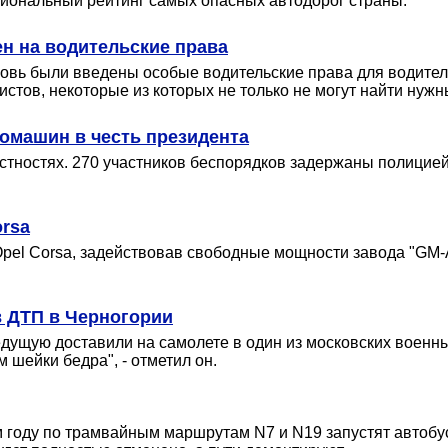
гиональный рейтинг самых опасных автодорог страны.
ен на водительские права
вновь были введены особые водительские права для водите
систов, некоторые из которых не только не могут найти нужн
томашин в честь президента
стностях. 270 участников беспорядков задержаны полицией
rsa
pel Corsa, задействовав свободные мощности завода "GM-А
в ДТП в Черногории
ущую доставили на самолете в один из московских военных
 шейки бедра", - отметил он.
м году по трамвайным маршрутам N7 и N19 запустят автобу