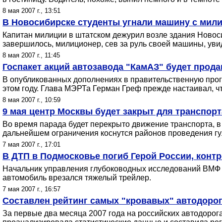
8 мая 2007 г., 13:51
В Новосибирске студенты угнали машину с мил
Капитан милиции в штатском дежурил возле здания Новосиб
завершилось, милиционер, сев за руль своей машины, уви
8 мая 2007 г., 11:45
Госпакет акций автозавода "КамАЗ" будет прод
В опубликованных дополнениях в правительственную прог
этом году. Глава МЭРТа Герман Греф прежде настаивал, чт
8 мая 2007 г., 10:59
9 мая центр Москвы будет закрыт для транспорт
Во время парада будет перекрыто движение транспорта, в 
дальнейшем ограничения коснутся районов проведения гул
7 мая 2007 г., 17:01
В ДТП в Подмосковье погиб Герой России, конт
Начальник управления глубоководных исследований ВМФ Р
автомобиль врезался тяжелый трейлер.
7 мая 2007 г., 16:57
Составлен рейтинг самых "кровавых" автодоро
За первые два месяца 2007 года на российских автодорога