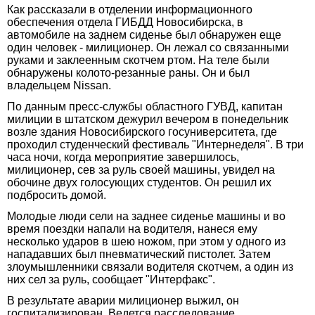
Как рассказали в отделении информационного
обеспечения отдела ГИБДД Новосибирска, в
автомобиле на заднем сиденье был обнаружен еще
один человек - милиционер. Он лежал со связанными
руками и заклеенным скотчем ртом. На теле были
обнаружены колото-резанные раны. Он и был
владельцем Nissan.
По данным пресс-службы областного ГУВД, капитан
милиции в штатском дежурил вечером в понедельник
возле здания Новосибирского госуниверситета, где
проходил студенческий фестиваль "Интернеделя". В три
часа ночи, когда мероприятие завершилось,
милиционер, сев за руль своей машины, увидел на
обочине двух голосующих студентов. Он решил их
подбросить домой.
Молодые люди сели на заднее сиденье машины и во
время поездки напали на водителя, нанеся ему
несколько ударов в шею ножом, при этом у одного из
нападавших был пневматический пистолет. Затем
злоумышленники связали водителя скотчем, а один из
них сел за руль, сообщает "Интерфакс".
В результате аварии милиционер выжил, он
госпитализирован. Ведется расследование.