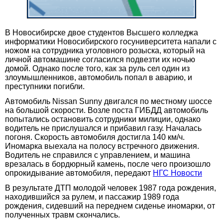
В Новосибирске двое студентов Высшего колледжа
информатики Новосибирского госуниверситета напали с
ножом на сотрудника уголовного розыска, который на
личной автомашине согласился подвезти их ночью
домой. Однако после того, как за руль сел один из
злоумышленников, автомобиль попал в аварию, и
преступники погибли.
Автомобиль Nissan Sunny двигался по местному шоссе
на большой скорости. Возле поста ГИБДД автомобиль
попытались остановить сотрудники милиции, однако
водитель не прислушался и прибавил газу. Началась
погоня. Скорость автомобиля достигла 140 км/ч.
Иномарка выехала на полосу встречного движения.
Водитель не справился с управлением, и машина
врезалась в бордюрный камень, после чего произошло
опрокидывание автомобиля, передают
НГС Новости
В результате ДТП молодой человек 1987 года рождения,
находившийся за рулем, и пассажир 1989 года
рождения, сидевший на переднем сиденье иномарки, от
полученных травм скончались.