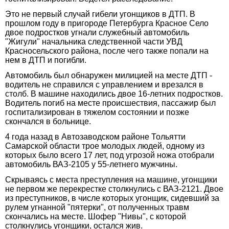
Это не первый случай гибели угонщиков в ДТП. В
прошлом году в пригороде Петербурга Красное Село
двое подростков угнали служебный автомобиль
"Жигули" начальника следственной части УВД
Красносельского района, после чего также попали на
нем в ДТП и погибли.
Автомобиль был обнаружен милицией на месте ДТП -
водитель не справился с управлением и врезался в
столб. В машине находились двое 16-летних подростков.
Водитель погиб на месте происшествия, пассажир был
госпитализирован в тяжелом состоянии и позже
скончался в больнице.
4 года назад в Автозаводском районе Тольятти
Самарской области трое молодых людей, одному из
которых было всего 17 лет, под угрозой ножа отобрали
автомобиль ВАЗ-2105 у 55-летнего мужчины.
Скрываясь с места преступления на машине, угонщики
не первом же перекрестке столкнулись с ВАЗ-2121. Двое
из преступников, в числе которых угонщик, сидевший за
рулем угнанной "пятерки", от полученных травм
скончались на месте. Шофер "Нивы", с которой
столкнулись угонщики, остался жив.