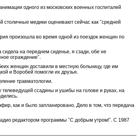
анимации одного из московских военных госпиталей
й столичные медики оценивают сейчас как "средней
ария произошла во время одной из поездок женщин по
а сидела на переднем сиденье, я сзади, обе не
нное ограждение".
еих женщин доставили в местную больницу, где им
ой и Воробей помогли их друзья.
еление травматологии.
 у телеведущей ссадины и ушибы на голове и руках, на
рдились.
фир, как и было запланировано. Дело в том, что передача
радио редактором программы "С добрым утром!". С 1987