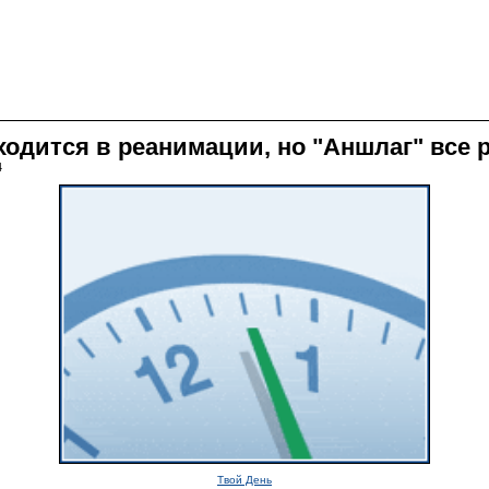
одится в реанимации, но "Аншлаг" все 
4
Твой День