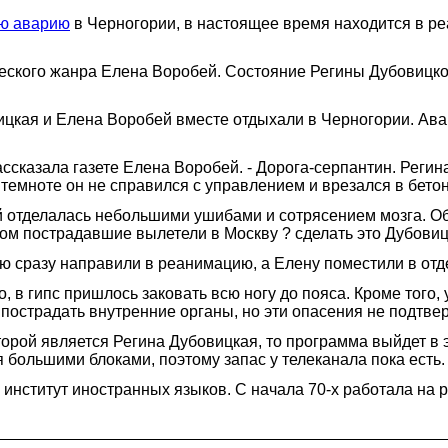
ую аварию
в Черногории, в настоящее время находится в ре
еского жанра Елена Воробей. Состояние Регины Дубовицко
ицкая и Елена Воробей вместе отдыхали в Черногории. Ав
рассказала газете Елена Воробей. - Дорога-серпантин. Регин
 темноте он не справился с управлением и врезался в бето
 отделалась небольшими ушибами и сотрясением мозга. Об
 пострадавшие вылетели в Москву ? сделать это Дубовицк
ю сразу направили в реанимацию, а Елену поместили в отд
, в гипс пришлось заковать всю ногу до пояса. Кроме того,
 пострадать внутренние органы, но эти опасения не подтве
орой является Регина Дубовицкая, то программа выйдет в э
 большими блоками, поэтому запас у телеканала пока есть.
 институт иностранных языков. С начала 70-х работала на 