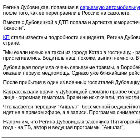
Регина Дубовицкая, попавшая в
серьезную автомобильн
после того, как ее переправили в Россию на самолете.
Вместе с Дубовицкой в ДТП попала и артистка юмористич
тяжести".
КП
стали известны подробности инцидента. Регина Дубов
стране.
"Мы ехали ночью на такси из города Котар в гостиницу, - 
пристегивались. Водитель наш, похоже, выпил немного. В
Дубовицкая получила очень серьезные травмы, а Воробей
оказали первую медпомощь. Однако уже ближайшим рейсом
После прибытия в один из военных госпиталей Дубовицку
Как рассказали врачи, у Дубовицкой сломано правое бедро
лице - огромная гематома. Врачи не исключали, что могли
Что касается передачи "Аншлаг", бессменной ведущей кот
идет не в прямом эфире, а в записи. Программа снимается
Напомним, что Регина Дубовицкая закончила Пятигорский
года - на ТВ, автор и ведущая программы "Аншлаг".