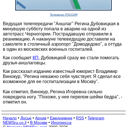
Телеканал РОССИЯ
Ведущая телепередачи "Аншлаг" Регина Дубовицкая в
минувшую субботу попала в аварию на одной из
автотрасс Черногории. Пострадавшую отправили в
реанимацию. А накануне телеведущую доставили на
самолете в столичный аэропорт "Домодедово", а оттуда
в один из московских военных госпиталей.
Как сообщает
КП
, Дубовицкой сразу же стали помогать
друзья-аншлаговцы.
Как рассказал изданию известный юморист Владимир
Винокур, "Регина неважно себя чувствует. Я сделал все
возможное для ее госпитализации в Москву".
Как отметил, Винокур, Регина Игоревна сильно
повредила ногу. "Похоже, у нее перелом шейки бедра", -
отметил он.
Начало
•
Досье
•
Архив
•
Ежедневник
•
RSS
•
Telegram
NEWSru.co.il
•
В Москве
•
Инопресса
©
Новости NEWSru.com
2000-2026