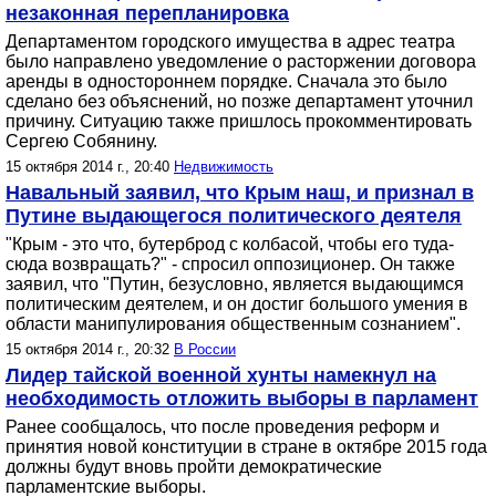
незаконная перепланировка
Департаментом городского имущества в адрес театра
было направлено уведомление о расторжении договора
аренды в одностороннем порядке. Сначала это было
сделано без объяснений, но позже департамент уточнил
причину. Ситуацию также пришлось прокомментировать
Сергею Собянину.
15 октября 2014 г., 20:40
Недвижимость
Навальный заявил, что Крым наш, и признал в
Путине выдающегося политического деятеля
"Крым - это что, бутерброд с колбасой, чтобы его туда-
сюда возвращать?" - спросил оппозиционер. Он также
заявил, что "Путин, безусловно, является выдающимся
политическим деятелем, и он достиг большого умения в
области манипулирования общественным сознанием".
15 октября 2014 г., 20:32
В России
Лидер тайской военной хунты намекнул на
необходимость отложить выборы в парламент
Ранее сообщалось, что после проведения реформ и
принятия новой конституции в стране в октябре 2015 года
должны будут вновь пройти демократические
парламентские выборы.