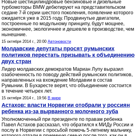
Новые шестицилиндровые бензиновые и дизельные
турбомоторы BMW дебютируют на представительском
седане 7-й серии шестого поколения, появление которого
ожидается уже в 2015 году. Продвинутые двигатели,
построенные по модульному принципу, будут мощнее,
экономичнее, экологичнее и дешевле в производстве, чем
нынешние.
15 октября 2014 г., 20:00
Автоновости
Молдавские депутаты просят румынских
политиков перестать призывать к объединению
двух стран
Лидер молдавских демократов Мариан Лупу выразил
озабоченность по поводу действий румынских политиков,
направленных на вхождение Молдавии в состав
Румынии. В Бухаресте верят, что объединение состоится
в течение четырех лет.
15 октября 2014 г., 19:56
В мире
Астахов: власти Норвегии отобрали у россиян
ребенка из-за вырванного молочного зуба
Уполномоченный при президенте по правам ребенка
Павел Астахов рассказал, что обратился к МИДу России и
послу в Норвегии с просьбой помочь 5-летнему мальчику,
которого отдали в приемную семью после того, как он в