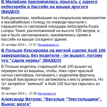
В Малайзии приловчились прыгать с одного
небоскреба в бассейн на крыше другого
(ВИДЕО)
Бейсджамперы, прибывшие на специальное мероприятие
в малайзийскую столицу, по очереди прыгнули с
парашютом со смотровой площадки небоскреба Kuala
Lumpur Tower, расположенной на высоте 335 метров, и,
как и было запланировано, приземлились прямо в
бассейн на крыше соседнего здания.
15 октября 2014 г., 17:57
Недвижимость
В Польше буксировка на мягкой сцепке Audi 100
завершилась без водителя - он вышел, потому
что "сдали нервы" (ВИДЕО)
В Польше водитель старенькой Audi 100 вышел на
перекрестке из машины, чтобы, пока горит красный
сигнал светофора, поговорить с водителем фургона,
который буксировал его автомобиль к месту ремонта. Но
тут загорелся "зеленый" и Audi 100 быстро скрылась из
вида.
15 октября 2014 г., 17:48
Автоновости
Александр Ветров: "Веселые "Текстильщики".
Вынос мозга"