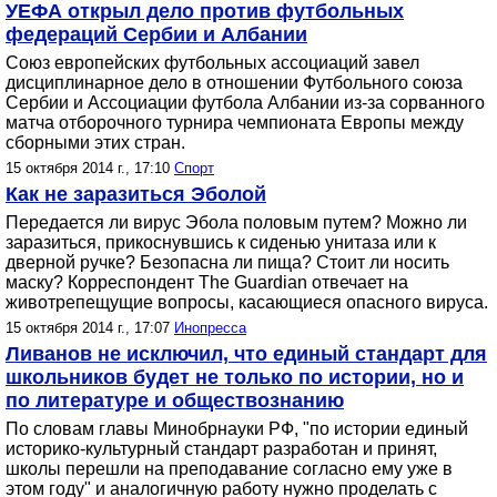
УЕФА открыл дело против футбольных
федераций Сербии и Албании
Союз европейских футбольных ассоциаций завел
дисциплинарное дело в отношении Футбольного союза
Сербии и Ассоциации футбола Албании из-за сорванного
матча отборочного турнира чемпионата Европы между
сборными этих стран.
15 октября 2014 г., 17:10
Спорт
Как не заразиться Эболой
Передается ли вирус Эбола половым путем? Можно ли
заразиться, прикоснувшись к сиденью унитаза или к
дверной ручке? Безопасна ли пища? Стоит ли носить
маску? Корреспондент The Guardian отвечает на
животрепещущие вопросы, касающиеся опасного вируса.
15 октября 2014 г., 17:07
Инопресса
Ливанов не исключил, что единый стандарт для
школьников будет не только по истории, но и
по литературе и обществознанию
По словам главы Минобрнауки РФ, "по истории единый
историко-культурный стандарт разработан и принят,
школы перешли на преподавание согласно ему уже в
этом году" и аналогичную работу нужно проделать с