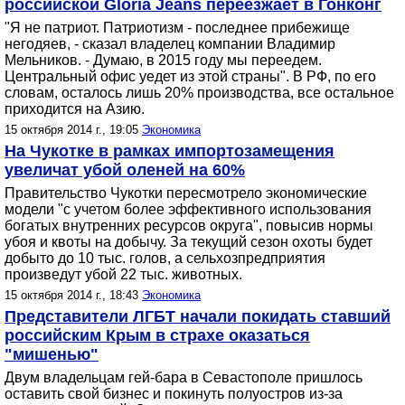
российской Gloria Jeans переезжает в Гонконг
"Я не патриот. Патриотизм - последнее прибежище
негодяев, - сказал владелец компании Владимир
Мельников. - Думаю, в 2015 году мы переедем.
Центральный офис уедет из этой страны". В РФ, по его
словам, осталось лишь 20% производства, все остальное
приходится на Азию.
15 октября 2014 г., 19:05
Экономика
На Чукотке в рамках импортозамещения
увеличат убой оленей на 60%
Правительство Чукотки пересмотрело экономические
модели "с учетом более эффективного использования
богатых внутренних ресурсов округа", повысив нормы
убоя и квоты на добычу. За текущий сезон охоты будет
добыто до 10 тыс. голов, а сельхозпредприятия
произведут убой 22 тыс. животных.
15 октября 2014 г., 18:43
Экономика
Представители ЛГБТ начали покидать ставший
российским Крым в страхе оказаться
"мишенью"
Двум владельцам гей-бара в Севастополе пришлось
оставить свой бизнес и покинуть полуостров из-за