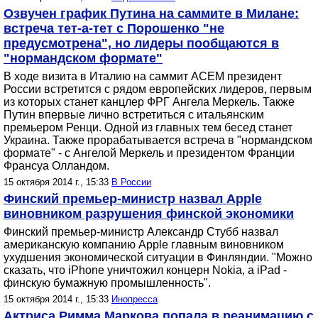
Озвучен график Путина на саммите в Милане:
встреча тет-а-тет с Порошенко "не
предусмотрена", но лидеры пообщаются в
"нормандском формате"
В ходе визита в Италию на саммит АСЕМ президент
России встретится с рядом европейских лидеров, первым
из которых станет канцлер ФРГ Ангела Меркель. Также
Путин впервые лично встретиться с итальянским
премьером Ренци. Одной из главных тем бесед станет
Украина. Также прорабатывается встреча в "нормандском
формате" - с Ангелой Меркель и президентом Франции
Франсуа Олландом.
15 октября 2014 г., 15:33
В России
Финский премьер-министр назвал Apple
виновником разрушения финской экономики
Финский премьер-министр Александр Стубб назвал
американскую компанию Apple главным виновником
ухудшения экономической ситуации в Финляндии. "Можно
сказать, что iPhone уничтожил концерн Nokia, а iPad -
финскую бумажную промышленность".
15 октября 2014 г., 15:33
Инопресса
Актриса Римма Маркова попала в реанимацию с