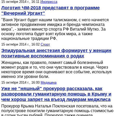
15 октября 2014 г., 16:11
Инопресса
Логотип ЧМ-2018 представят в программе
"Вечерний Ургант"
"Ваня Ургант будет нашим талисманом, с него начнется
активное продвижение имиджа и бренда чемпионата
мира", - заявил министр спорта РФ Виталий Мутко. За
основу логотипа будет взят кубок мира, а также
национальные традиции РФ.
15 октября 2014 г., 16:02
Спорт
Эпидуральная анестезия формирует у женщин
позитивные воспоминания о родах
Женщины, как правило, помнят самый болезненный
момент родов и то, что они чувствовали в конце. Через
некоторое время они оценивают все событие, используя
именно эти уровни боли.
15 октября 2014 г., 16:00
Медицина
Уже не "няшный" прокурор рассказала, как
разворовали гуманитарную помощь в Крыму и
чем хорош запрет на въезд лидерам меджлиса
Прокурор Крыма Наталья Поклонская посетовала, что на
полуострове похитили гуманитарную помощь стоимостью
в сотни тысяч рублей. Прокурор также оценила