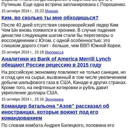
Путиным. Еще одна встреча запланирована с Порошенко.
15 октября 2014 г., 15:23
Мнения
Ким, во сколько ты мне обходишься?
После 40 дней отсутствия северокорейский лидер Ким
Чем Ын вновь появился в хронике. В случае падения
династии следующим шагом стали бы переговоры о
воссоединении с Югом, с одной особенностью: это
слишком дорого стоит - больше, чем ВВП Южной Кореи.
15 октября 2014 г., 15:19
Инопресса
Аналитики из Bank of America Merrill Lynch
обещают России рецессию в 2015 году
На российскую экономику повлияют не только санкции, но
и спад цен на сырье, вызванный в том числе увеличением
добычи шельфового газа в США, Канаде и других странах.
Кроме того, на нефтяные котировки и рубль давит
укрепление доллара США.
15 октября 2014 г., 15:16
Экономика
Командир батальона "Азов" рассказал об
иностранцах, которые воюют под его
командованием
По словам комбата Андрея Билецкого, половина его