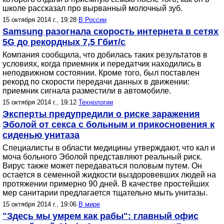
школе рассказал про вырванный молочный зуб.
15 октября 2014 г., 19:28
В России
Samsung разогнала скорость интернета в сетях
5G до рекордных 7,5 Гбит/с
Компания сообщила, что добилась таких результатов в
условиях, когда приемник и передатчик находились в
неподвижном состоянии. Кроме того, был поставлен
рекорд по скорости передачи данных в движении:
приемник сигнала разместили в автомобиле.
15 октября 2014 г., 19:12
Технологии
Эксперты предупредили о риске заражения
Эболой от секса с больным и прикосновения к
сиденью унитаза
Специалисты в области медицины утверждают, что кал и
моча больного Эболой представляют реальный риск.
Вирус также может передаваться половым путем. Он
остается в семенной жидкости выздоровевших людей на
протяжении примерно 90 дней. В качестве простейших
мер санитарии предлагается тщательно мыть унитазы.
15 октября 2014 г., 19:06
В мире
"Здесь мы умрем как рабы": главный офис