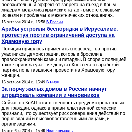
положительный эффект от запрета на въезд в Крым
лидерам меджлиса крымских татар - вместе с людьми
исчезли и проблемы в межэтнических отношениях.
15 октября 2014 г., 15:58
В России
Арабы устроили беспорядки в Иерусалиме,
протестуя против ограничений доступа на
Храмовую гору
Полиции пришлось применить спецсредства против
участников демонстрации, которые бросали в
правоохранителей камни и петарды. В споре с полицией
также приняла участие депутат Кнессета от арабской
партии, попытавшаяся провести на Храмовую гору
женщин.
15 октября 2014 г., 15:49
В мире
За порчу жилых домов в России начнут
штрафовать компании и чиновников
Сейчас по КоАП ответственность предусмотрена только
для граждан, однако в правительственной комиссии
признали, что существует риск совершения действий по
порче зданий и высокопоставленными лицами, и
организациями.
15 октября 2014 г., 15:49
Недвижимость