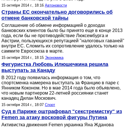
15 октября 2014 г., 18:16
Автоновости
Страны ЕС окончательно договорились об
отмене банковской тайны
Соглашение об обмене информацией о доходах
банковских клиентов было бы принято еще в конце 2013
года, если бы не противодействие Люксембурга и
Австрии, пользующихся репутацией "налоговых гаваней"
внутри ЕС. Сломить их сопротивление удалось только на
саммите Евросоюза в марте.
15 октября 2014 г., 18:15
Экономика
Фигуристка Любовь Илюшечкина решила
выступать за Канаду
В 2012 году появилась информация о том, что
спортсменка намерена выступать за Францию в паре с
Янником Коконом. Но в мае 2014 года было объявлено,
что новым партнером 22-летней россиянки станет
канадец Дилан Москович.
15 октября 2014 г., 18:07
Спорт
Суд в Париже оштрафовал "секстремистку" из
Femen за атаку восковой фигуры Путина
Активистка движения Femen украинка Яна Жданова