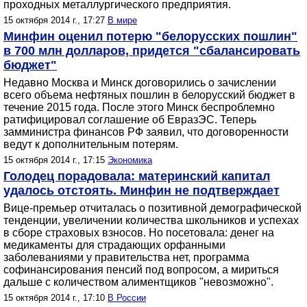
проходных металлургического предприятия.
15 октября 2014 г., 17:27
В мире
Минфин оценил потерю "белорусских пошлин"
в 700 млн долларов, придется "сбалансировать
бюджет"
Недавно Москва и Минск договорились о зачислении
всего объема нефтяных пошлин в белорусский бюджет в
течение 2015 года. После этого Минск беспроблемно
ратифицировал соглашение об ЕвразЭС. Теперь
замминистра финансов РФ заявил, что договоренности
ведут к дополнительным потерям.
15 октября 2014 г., 17:15
Экономика
Голодец порадовала: материнский капитал
удалось отстоять. Минфин не подтверждает
Вице-премьер отчиталась о позитивной демографической
тенденции, увеличении количества школьников и успехах
в сборе страховых взносов. Но посетовала: денег на
медикаменты для страдающих орфанными
заболеваниями у правительства нет, программа
софинансирования пенсий под вопросом, а мириться
дальше с количеством алиментщиков "невозможно".
15 октября 2014 г., 17:10
В России