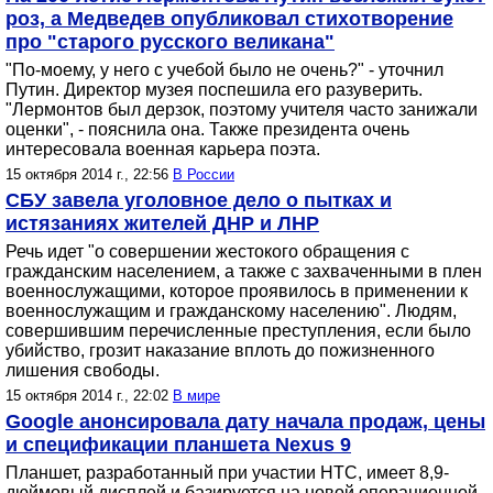
роз, а Медведев опубликовал стихотворение
про "старого русского великана"
"По-моему, у него с учебой было не очень?" - уточнил
Путин. Директор музея поспешила его разуверить.
"Лермонтов был дерзок, поэтому учителя часто занижали
оценки", - пояснила она. Также президента очень
интересовала военная карьера поэта.
15 октября 2014 г., 22:56
В России
СБУ завела уголовное дело о пытках и
истязаниях жителей ДНР и ЛНР
Речь идет "о совершении жестокого обращения с
гражданским населением, а также с захваченными в плен
военнослужащими, которое проявилось в применении к
военнослужащим и гражданскому населению". Людям,
совершившим перечисленные преступления, если было
убийство, грозит наказание вплоть до пожизненного
лишения свободы.
15 октября 2014 г., 22:02
В мире
Google анонсировала дату начала продаж, цены
и спецификации планшета Nexus 9
Планшет, разработанный при участии HTC, имеет 8,9-
дюймовый дисплей и базируется на новой операционной