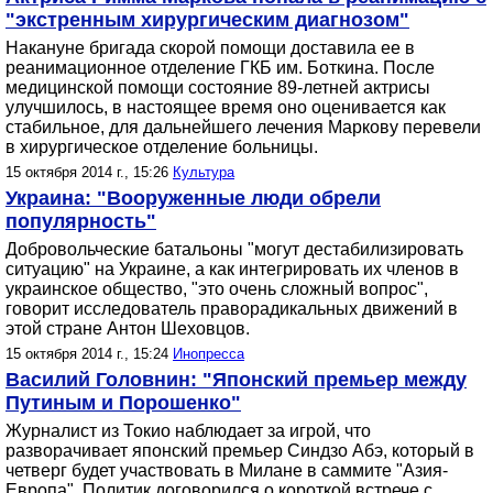
"экстренным хирургическим диагнозом"
Накануне бригада скорой помощи доставила ее в
реанимационное отделение ГКБ им. Боткина. После
медицинской помощи состояние 89-летней актрисы
улучшилось, в настоящее время оно оценивается как
стабильное, для дальнейшего лечения Маркову перевели
в хирургическое отделение больницы.
15 октября 2014 г., 15:26
Культура
Украина: "Вооруженные люди обрели
популярность"
Добровольческие батальоны "могут дестабилизировать
ситуацию" на Украине, а как интегрировать их членов в
украинское общество, "это очень сложный вопрос",
говорит исследователь праворадикальных движений в
этой стране Антон Шеховцов.
15 октября 2014 г., 15:24
Инопресса
Василий Головнин: "Японский премьер между
Путиным и Порошенко"
Журналист из Токио наблюдает за игрой, что
разворачивает японский премьер Синдзо Абэ, который в
четверг будет участвовать в Милане в саммите "Азия-
Европа". Политик договорился о короткой встрече с