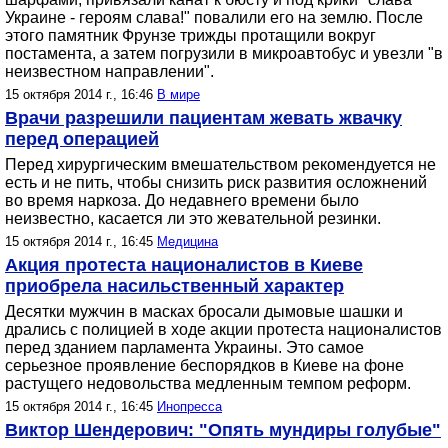
Украине - героям слава!" повалили его на землю. После
этого памятник Фрунзе трижды протащили вокруг
постамента, а затем погрузили в микроавтобус и увезли "в
неизвестном направлении".
15 октября 2014 г., 16:46
В мире
Врачи разрешили пациентам жевать жвачку
перед операцией
Перед хирургическим вмешательством рекомендуется не
есть и не пить, чтобы снизить риск развития осложнений
во время наркоза. До недавнего времени было
неизвестно, касается ли это жевательной резинки.
15 октября 2014 г., 16:45
Медицина
Акция протеста националистов в Киеве
приобрела насильственный характер
Десятки мужчин в масках бросали дымовые шашки и
дрались с полицией в ходе акции протеста националистов
перед зданием парламента Украины. Это самое
серьезное проявление беспорядков в Киеве на фоне
растущего недовольства медленным темпом реформ.
15 октября 2014 г., 16:45
Инопресса
Виктор Шендерович: "Опять мундиры голубые"