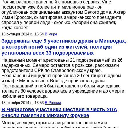
Ролик, распространенный с помощью сервиса Vine,
посмотрели уже более пяти миллионов раз - он
опубликован официальным аккаунтом Белого дома. Актер
Иман Кроссон, сымитировав американского президента,
спросил у первой леди - сколько калорий она сжигает,
когда копает.
15 октября 2014 г., 16:54
В мире
Задержаны еще 5 участников драки в Минводах,
в которой погиб один из жителей, полиция
установила всех 33 подозреваемых
На данный момент арестованы 21 подозреваемый из 26
задержанных. Семеро остаются в розыске, рассказали
представители СРК по Ставропольскому краю.
Резонансный инцидент произошел 20 сентября в одном
из кафе Минеральных Вод, где произошла драка.
Пострадавший в ней был доставлен в больницу, однако
толпа из 30 человек ворвалась в учреждение и до смерти
избила его товарища.
15 октября 2014 г., 16:53
В России
В Чернигове участники шествия в честь УПА
снесли памятник Михаилу Фрунзе
Молодые люди, скрывая лица под капюшонами и
шарфами, привязали канат к бюсту и под крики "слава