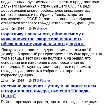
подчиненных - русскоязычные, но есть и представители
дальнего зарубежья и стран бывшего СССР. Среди
добровольцев много профессиональных военных,
которые приехали на Украину "воевать против
коммунизма и СССР-2", часть легионеров собираются
отказаться от своего гражданства и стать украинцами.
15 октября 2014 г., 15:15
В мире
Соратнику Навального, обвиняемому в
мошенничестве, запретили исполнять
обязанности муниципального депутата
Янкаускаса оставили под домашним арестом до 10
декабря. В прошлый раз срок ареста ему был продлен на
три месяца, в этот раз - на полтора. Суд решил, что
оснований для изменения меры пресечения не
появилось. Янкаускасу также запретили принимать
граждан, участвовать в собраниях, отправлять
корреспонденцию.
15 октября 2014 г., 15:13
В России
Россияне доверяют Путину и не видят в нем
авторитарного лидера, выяснил "Левада-
Центр"
Рейтинг президента растет, при этом граждане не видят