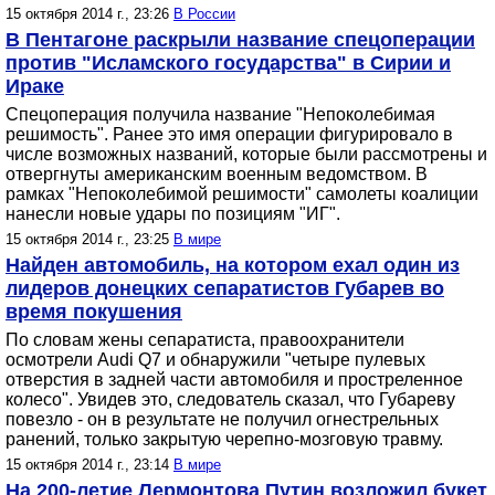
15 октября 2014 г., 23:26
В России
В Пентагоне раскрыли название спецоперации
против "Исламского государства" в Сирии и
Ираке
Спецоперация получила название "Непоколебимая
решимость". Ранее это имя операции фигурировало в
числе возможных названий, которые были рассмотрены и
отвергнуты американским военным ведомством. В
рамках "Непоколебимой решимости" самолеты коалиции
нанесли новые удары по позициям "ИГ".
15 октября 2014 г., 23:25
В мире
Найден автомобиль, на котором ехал один из
лидеров донецких сепаратистов Губарев во
время покушения
По словам жены сепаратиста, правоохранители
осмотрели Audi Q7 и обнаружили "четыре пулевых
отверстия в задней части автомобиля и простреленное
колесо". Увидев это, следователь сказал, что Губареву
повезло - он в результате не получил огнестрельных
ранений, только закрытую черепно-мозговую травму.
15 октября 2014 г., 23:14
В мире
На 200-летие Лермонтова Путин возложил букет