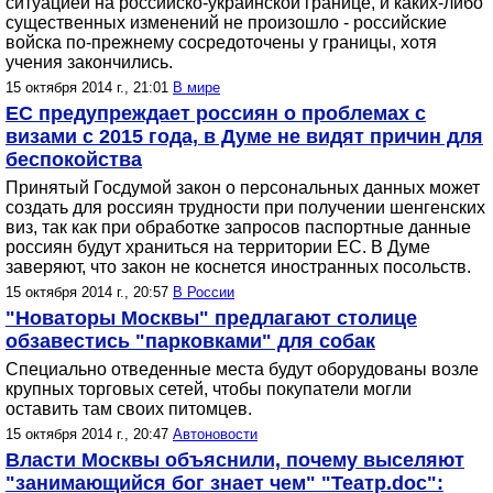
ситуацией на российско-украинской границе, и каких-либо
существенных изменений не произошло - российские
войска по-прежнему сосредоточены у границы, хотя
учения закончились.
15 октября 2014 г., 21:01
В мире
ЕС предупреждает россиян о проблемах с
визами с 2015 года, в Думе не видят причин для
беспокойства
Принятый Госдумой закон о персональных данных может
создать для россиян трудности при получении шенгенских
виз, так как при обработке запросов паспортные данные
россиян будут храниться на территории ЕС. В Думе
заверяют, что закон не коснется иностранных посольств.
15 октября 2014 г., 20:57
В России
"Новаторы Москвы" предлагают столице
обзавестись "парковками" для собак
Специально отведенные места будут оборудованы возле
крупных торговых сетей, чтобы покупатели могли
оставить там своих питомцев.
15 октября 2014 г., 20:47
Автоновости
Власти Москвы объяснили, почему выселяют
"занимающийся бог знает чем" "Театр.doc":