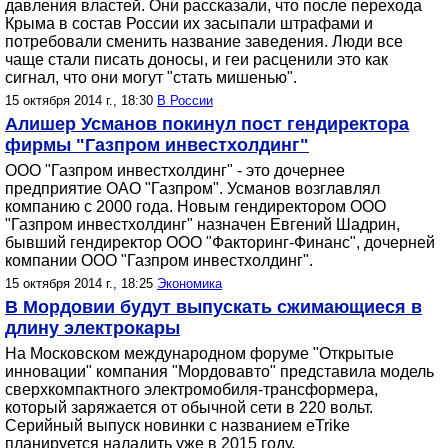
давления властей. Они рассказали, что после перехода
Крыма в состав России их засыпали штрафами и
потребовали сменить название заведения. Люди все
чаще стали писать доносы, и геи расценили это как
сигнал, что они могут "стать мишенью".
15 октября 2014 г., 18:30
В России
Алишер Усманов покинул пост гендиректора
фирмы "Газпром инвестхолдинг"
ООО "Газпром инвестхолдинг" - это дочернее
предприятие ОАО "Газпром". Усманов возглавлял
компанию с 2000 года. Новым гендиректором ООО
"Газпром инвестхолдинг" назначен Евгений Шадрин,
бывший гендиректор ООО "Факторинг-Финанс", дочерней
компании ООО "Газпром инвестхолдинг".
15 октября 2014 г., 18:25
Экономика
В Мордовии будут выпускать сжимающиеся в
длину электрокары
На Московском международном форуме "Открытые
инновации" компания "Мордовавто" представила модель
сверхкомпактного электромобиля-трансформера,
который заряжается от обычной сети в 220 вольт.
Серийный выпуск новинки с названием eTrike
планируется наладить уже в 2015 году.