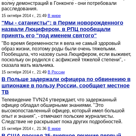
волну демонстраций в Гонконге - они потребовали
расследования.
15 октября 2014 г., 21:49
В мире
"Мы - сатанисты": в Перми новорожденного
назвали Люцифером, в РПЦ пообещали
принять его "под именем святого"
"Во время беременности я вела не самый здоровый
образ жизни, поэтому роды были очень тяжелыми.
Пообещала, что назову сына Люцифером, если выживет,
поскольку он родился с асфиксией тяжелой степени", -
сказала мать мальчика.
15 октября 2014 г., 21:49
В России
В Польше задержали офицера по обвинению в
шпионаже в пользу России, сообщает местное
ТВ
Телевидение TVN24 утверждает, что задержанный
офицер обладал обширными знаниями. "Это
высокопоставленный офицер, который имел большой
опыт и знания", - отмечают польские журналисты.
Следствие не раскрывает пока других подробностей.
15 октября 2014 г., 21:36
В мире
В США прошел 35-дневное лечение первый