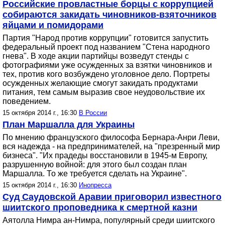
Российские провластные борцы с коррупцией
собираются закидать чиновников-взяточников
яйцами и помидорами
Партия "Народ против коррупции" готовится запустить
федеральный проект под названием "Стена народного
гнева". В ходе акции партийцы возведут стенды с
фотографиями уже осужденных за взятки чиновников и
тех, против кого возбуждено уголовное дело. Портреты
осужденных желающие смогут закидать продуктами
питания, тем самым выразив свое неудовольствие их
поведением.
15 октября 2014 г., 16:30
В России
План Маршалла для Украины
По мнению французского философа Бернара-Анри Леви,
вся надежда - на предпринимателей, на "презренный мир
бизнеса". "Их прадеды восстановили в 1945-м Европу,
разрушенную войной: для этого был создан план
Маршалла. То же требуется сделать на Украине".
15 октября 2014 г., 16:30
Инопресса
Суд Саудовской Аравии приговорил известного
шиитского проповедника к смертной казни
Аятолла Нимра ан-Нимра, популярный среди шиитского