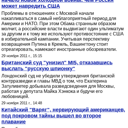
начало новой холодной войны: чем Россия
может навредить США
Проблемы в отношениях с Москвой начали
накапливаться в самый неблагоприятный период для
Америки и НАТО. При этом Обама странным образом
молчит, а российские власти выдвигают один ультиматум
за другим и к тому же используют противостояние с США
в избирательной кампании. Учитывая перспективу
возвращения Путина в Кремль, Вашингтону стоит
отреагировать, намекают иностранные обозреватели.
29 ноября 2011 г., 15:15
Британский суд "унизил" MI5, отказавшись
выслать "русскую шпионку"
Лондонский суд не убедили утверждения британской
контрразведки и главы МВД о том, что Екатерина
Затуливетер добывала разведсведения для Москвы,
работая у депутата Майка Хэнкока и будучи его
любовницей.
29 ноября 2011 г., 14:48
Китайский "Варяг", нервирующий американцев,
под покровом тайны вышел во второе
плавание