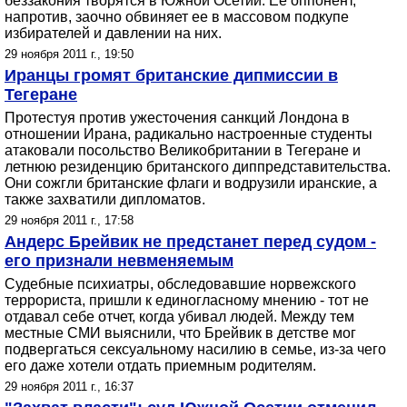
беззакония творятся в Южной Осетии. Ее оппонент,
напротив, заочно обвиняет ее в массовом подкупе
избирателей и давлении на них.
29 ноября 2011 г., 19:50
Иранцы громят британские дипмиссии в
Тегеране
Протестуя против ужесточения санкций Лондона в
отношении Ирана, радикально настроенные студенты
атаковали посольство Великобритании в Тегеране и
летнюю резиденцию британского диппредставительства.
Они сожгли британские флаги и водрузили иранские, а
также захватили дипломатов.
29 ноября 2011 г., 17:58
Андерс Брейвик не предстанет перед судом -
его признали невменяемым
Судебные психиатры, обследовавшие норвежского
террориста, пришли к единогласному мнению - тот не
отдавал себе отчет, когда убивал людей. Между тем
местные СМИ выяснили, что Брейвик в детстве мог
подвергаться сексуальному насилию в семье, из-за чего
его даже хотели отдать приемным родителям.
29 ноября 2011 г., 16:37