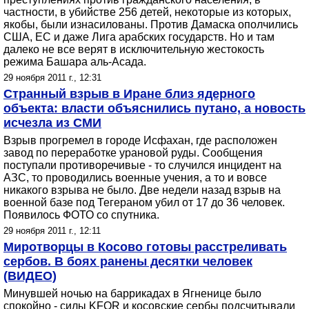
частности, в убийстве 256 детей, некоторые из которых,
якобы, были изнасилованы. Против Дамаска ополчились
США, ЕС и даже Лига арабских государств. Но и там
далеко не все верят в исключительную жестокость
режима Башара аль-Асада.
29 ноября 2011 г., 12:31
Странный взрыв в Иране близ ядерного
объекта: власти объяснились путано, а новость
исчезла из СМИ
Взрыв прогремел в городе Исфахан, где расположен
завод по переработке урановой руды. Сообщения
поступали противоречивые - то случился инцидент на
АЗС, то проводились военные учения, а то и вовсе
никакого взрыва не было. Две недели назад взрыв на
военной базе под Тегераном убил от 17 до 36 человек.
Появилось ФОТО со спутника.
29 ноября 2011 г., 12:11
Миротворцы в Косово готовы расстреливать
сербов. В боях ранены десятки человек
(ВИДЕО)
Минувшей ночью на баррикадах в Ягненице было
спокойно - силы KFOR и косовские сербы подсчитывали