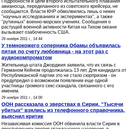
Подробности и цели второго испытательного плавания
авианосца, переделанного из советского крейсера, не
сообщаются. Власти КНР обмолвились лишь о неких
"научных исследованиях и экспериментах", а также
"рутинных" военно-морских учениях. Сообщения о
растущей военной активности Китая на Тихом океане
вызывают озабоченность США.
29 ноября 2011 г., 14:44
У темнокожего соперника Обамы объявилась
пятая по счету любовница - на этот раз с
аудиокомпроматом
Жительница штата Джорджия заявила, что их связь с
Германом Кейном продолжалась 13 лет. Для кандидата от
Республиканской партии это не стало сюрпризом - он
предупредил о возможном появлении еще одной
участницы громкого секс-скандала, связанного с его
именем.
29 ноября 2011 г., 14:00
ООН рассказала о зверствах в Сирии. "Тысячи
убитых" взялись из телефонного справочника,
выяснил критик
Независимая комиссия ООН обвинила власти Сирии в
преступлениях против гражданского населения, в