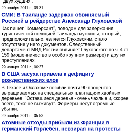
"двух худших".
29 ноября 2011 г., 09:31
СМИ: В Таиланде задержан обвиняемый
Россией в рейдерстве Александр Глуховской
Как пишет "Коммерсант", поводом для задержания
туристической полицией Таиланда мужчины, который,
предположительно, является Глуховским, стало
отсутствие у него документов. Следственный
департамент МВД России обвиняет Глуховского по ч. 4 ст.
159 (мошенничество в особо крупном размере) и других
преступлениях.
29 ноября 2011 г., 06:37
В США засуха привела к дефициту
рождественских елок
В Техасе и Оклахоме погибли почти 90 процентов
выращиваемых на специальных плантациях хвойных
деревьев. "Оставшиеся деревья - очень чахлые и, скорее
всего, тоже не выживут". Фермеры несут огромные
убытки.
29 ноября 2011 г., 05:53
Атомные отходы прибыли из Франции в
германский Горлебен, невзирая на протесты