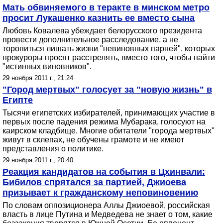
Мать обвиняемого в теракте в минском метро
просит Лукашенко казнить ее вместо сына
Любовь Ковалева убеждает белорусского президента
провести дополнительное расследование, а не
торопиться лишать жизни "невиновных парней", которых
прокуроры просят расстрелять, вместо того, чтобы найти
"истинных виновников".
29 ноября 2011 г., 21:24
"Город мертвых" голосует за "новую жизнь" в
Египте
Тысячи египетских избирателей, принимающих участие в
первых после падения режима Мубарака, голосуют на
каирском кладбище. Многие обитатели "города мертвых"
живут в склепах, не обучены грамоте и не имеют
представления о политике.
29 ноября 2011 г., 20:40
Реакция кандидатов на события в Цхинвали:
Бибилов спрятался за партией, Джиоева
призывает к гражданскому неповиновению
По словам оппозиционера Аллы Джиоевой, российская
власть в лице Путина и Медведева не знает о том, какие