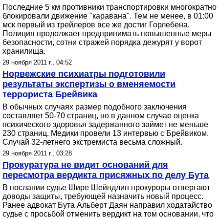
Последние 5 км противники транспортировки многократно
блокировали движение "каравана". Тем не менее, в 01:00
мск первый из трейлеров все же достиг Горлебена.
Полиция продолжает предпринимать повышенные меры
безопасности, сотни стражей порядка дежурят у ворот
хранилища.
29 ноября 2011 г., 04:52
Норвежские психиатры подготовили
результаты экспертизы о вменяемости
террориста Брейвика
В обычных случаях размер подобного заключения
составляет 50-70 страниц, но в данном случае оценка
психического здоровья задержанного займет не меньше
230 страниц. Медики провели 13 интервью с Брейвиком.
Случай 32-летнего экстремиста весьма сложный.
29 ноября 2011 г., 03:28
Прокуратура не видит оснований для
пересмотра вердикта присяжных по делу Бута
В послании судье Шире Шейндлин прокуроры отвергают
доводы защиты, требующей назначить новый процесс.
Ранее адвокат Бута Альберт Даян направил ходатайство
судье с просьбой отменить вердикт на том основании, что