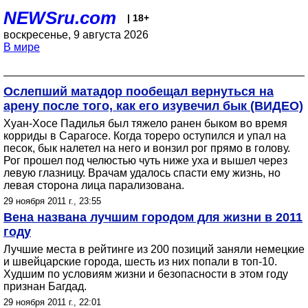
NEWSru.com
| 18+
воскресенье, 9 августа 2026
В мире
Ослепший матадор пообещал вернуться на
арену после того, как его изувечил бык (ВИДЕО)
Хуан-Хосе Падилья был тяжело ранен быком во время
корриды в Сарагосе. Когда тореро оступился и упал на
песок, бык налетел на него и вонзил рог прямо в голову.
Рог прошел под челюстью чуть ниже уха и вышел через
левую глазницу. Врачам удалось спасти ему жизнь, но
левая сторона лица парализована.
29 ноября 2011 г., 23:55
Вена названа лучшим городом для жизни в 2011
году
Лучшие места в рейтинге из 200 позиций заняли немецкие
и швейцарские города, шесть из них попали в топ-10.
Худшим по условиям жизни и безопасности в этом году
признан Багдад.
29 ноября 2011 г., 22:01