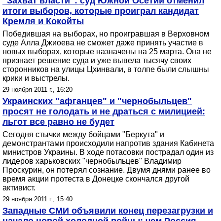
"Захват власти": суд Южной Осетии отменил
итоги выборов, которые проиграл кандидат
Кремля и Кокойты
Победившая на выборах, но проигравшая в Верховном
суде Алла Джиоева не сможет даже принять участие в
новых выборах, которые назначены на 25 марта. Она не
признает решение суда и уже вывела тысячу своих
сторонников на улицы Цхинвали, в толпе были слышны
крики и выстрелы.
29 ноября 2011 г., 16:20
Украинских "афганцев" и "чернобыльцев"
просят не голодать и не драться с милицией:
льгот все равно не будет
Сегодня стычки между бойцами "Беркута" и
демонстрантами происходили напротив здания Кабинета
министров Украины. В ходе потасовки пострадал один из
лидеров харьковских "чернобыльцев" Владимир
Проскурин, он потерял сознание. Двумя днями ранее во
время акции протеста в Донецке скончался другой
активист.
29 ноября 2011 г., 15:40
Западные СМИ объявили конец перезагрузки и