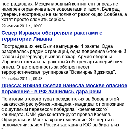
пострадавших. Международный контингент впредь не
намерен ограничиваться водометами и газом, Белград
уверен, иностранцы не выполняют резолюцию Совбеза, а
хотят просто сломить сербов.
29 ноября 2011 г., 10:00
Север Израиля обстреляли ракетами с
территории Ливана
Пострадавших нет. Были выпущены 4 ракеты. Одна
разорвалась рядом с границей, одна повредила 6-тонный
газовый резервуар, вызвав пожар. Армия обороны
Израиля ответила на ракетный обстрел артиллерийским
огнем. Ответственность за обстрел несет
террористическая группировка "Всемирный джихад".
29 ноября 2011 г., 09:48
Пресса: Южная Осетия нанесла Москве опасное
поражение - в РФ лишились дара речи
По итогам второго тура президентских выборов в этой
кавказской республике женщина - кандидат от оппозиции
с ощутимым перевесом победила "кремлевского"
кандидата. СМИ уже констатируют провал Кремля.
Официальная Москва хранит молчание. Эксперты в
недоумении: зачем Россия заставила ЮО выбирать из