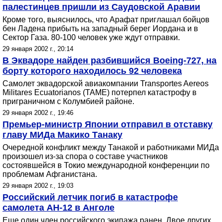
палестинцев пришли из Саудовской Аравии
Кроме того, выяснилось, что Арафат приглашал бойцов
бен Ладена прибыть на западный берег Иордана и в
Сектор Газа. 80-100 человек уже ждут отправки.
29 января 2002 г., 20:14
В Эквадоре найден разбившийся Boeing-727, на
борту которого находилось 92 человека
Самолет эквадорской авиакомпании Transportes Aereos
Militares Ecuatorianos (TAME) потерпел катастрофу в
приграничном с Колумбией районе.
29 января 2002 г., 19:46
Премьер-министр Японии отправил в отставку
главу МИДа Макико Танаку
Очередной конфликт между Танакой и работниками МИДа
произошел из-за спора о составе участников
состоявшейся в Токио международной конференции по
проблемам Афганистана.
29 января 2002 г., 19:03
Российский летчик погиб в катастрофе
самолета АН-12 в Анголе
Еще один член российского экипажа ранен. Двое других