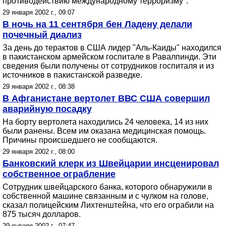
противодействию международному терроризму".
29 января 2002 г., 09:07
В ночь на 11 сентября бен Ладену делали
почечный диализ
За день до терактов в США лидер "Аль-Каиды" находился
в пакистанском армейском госпитале в Равалпинди. Эти
сведения были получены от сотрудников госпиталя и из
источников в пакистанской разведке.
29 января 2002 г., 08:38
В Афганистане вертолет ВВС США совершил
аварийную посадку
На борту вертолета находились 24 человека, 14 из них
были ранены. Всем им оказана медицинская помощь.
Причины происшедшего не сообщаются.
29 января 2002 г., 08:00
Бaнкoвcкий клерк из Швейцарии инсценировал
собственное ограбление
Сотрудник швейцарского банка, которого обнаружили в
собственной машине связанным и с чулком на голове,
сказал полицейским Лихтенштейна, что его ограбили на
875 тысяч долларов.
29 января 2002 г., 07:47