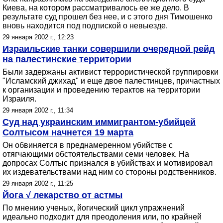
Киева, на котором рассматривалось ее же дело. В
результате суд прошел без нее, и с этого дня Тимошенко
вновь находится под подпиской о невыезде.
29 января 2002 г., 12:23
Израильские танки совершили очередной рейд
на палестинские территории
Были задержаны активист террористической группировки
"Исламский джихад" и еще двое палестинцев, причастных
к организации и проведению терактов на территории
Израиля.
29 января 2002 г., 11:34
Суд над украинским иммигрантом-убийцей
Солтысом начнется 19 марта
Он обвиняется в преднамеренном убийстве с
отягчающими обстоятельствами семи человек. На
допросах Солтыс признался в убийствах и мотивировал
их издевательствами над ним со стороны родственников.
29 января 2002 г., 11:25
Йога √ лекарство от астмы
По мнению ученых, йогический цикл упражнений
идеально подходит для преодоления или, по крайней