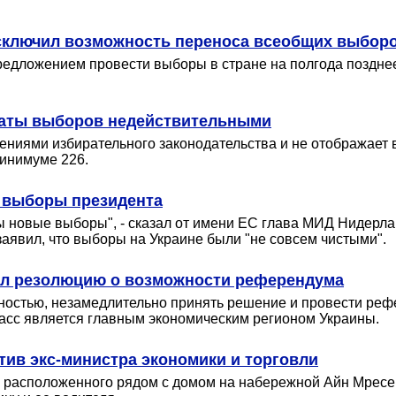
сключил возможность переноса всеобщих выбор
редложением провести выборы в стране на полгода позднее
таты выборов недействительными
ниями избирательного законодательства и не отображает 
минимуме 226.
 выборы президента
 новые выборы", - сказал от имени ЕС глава МИД Нидерла
заявил, что выборы на Украине были "не совсем чистыми".
ял резолюцию о возможности референдума
ьностью, незамедлительно принять решение и провести ре
басс является главным экономическим регионом Украины.
отив экс-министра экономики и торговли
 расположенного рядом с домом на набережной Айн Мресе, 