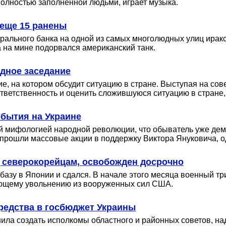
олностью заполненной людьми, играет музыка.
 еще 15 ранены
рального банка на одной из самых многолюдных улиц иракс
а на мине подорвался американский танк.
дное заседание
, на котором обсудит ситуацию в стране. Выступая на сов
ответственность и оценить сложившуюся ситуацию в стране,
бытия на Украине
й мифологией народной революции, что обыватель уже дем
 прошли массовые акции в поддержку Виктора Януковича, о
д северокорейцам, освобожден досрочно
базу в Японии и сдался. В начале этого месяца военный тр
дующему увольнению из вооруженных сил США.
редства в госбюджет Украины
ила создать исполкомы областного и районных советов, на