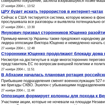
совершено покушение, засняла взорвавшуюся позже маши
27 ноября 2004 г., 13:52
ЦРУ будет искать террористов в интернет-чатах
Сейчас в США тестируется система, которую можно в фоно
прослушивала все разговоры и выявляла потенциально о
27 ноября 2004 г., 13:30
Янукович призвал сторонников Ющенко разойти
Премьер-министр Украины также предложил народному деп
лидера оппозиции Виктора Ющенко и немедленно начать с
27 ноября 2004 г., 12:48
Сторонники Ющенко продолжают блокаду дома п
Несмотря на достигнутые в ходе многосторонних перегов
представитель ЕС по вопросам внешней политики и полити
27 ноября 2004 г., 11:51
В Абхазии началась плановая ротация российс
Прибывшие подразделения сменят военнослужащих 527-го 
же бригады СКВО. Эшелон с убывающими подразделениями
27 ноября 2004 г., 11:44
Оппозиция формирует колонны для похода к Ве
Участники акции, которые не ночевали на площади Независ