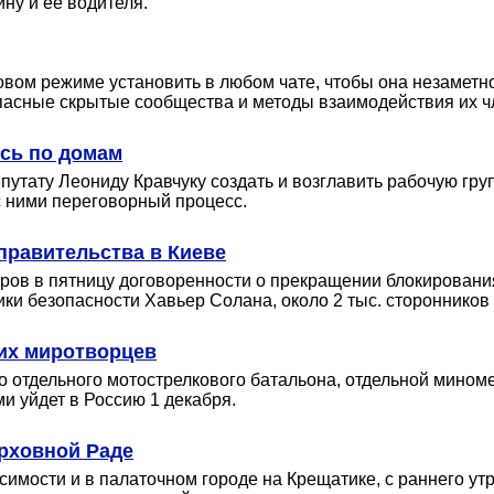
ну и ее водителя.
вом режиме установить в любом чате, чтобы она незаметно
пасные скрытые сообщества и методы взаимодействия их ч
сь по домам
утату Леониду Кравчуку создать и возглавить рабочую гру
 ними переговорный процесс.
равительства в Киеве
оров в пятницу договоренности о прекращении блокировани
ки безопасности Хавьер Солана, около 2 тыс. сторонников
ких миротворцев
отдельного мотострелкового батальона, отдельной миноме
 уйдет в Россию 1 декабря.
рховной Раде
имости и в палаточном городе на Крещатике, с раннего ут