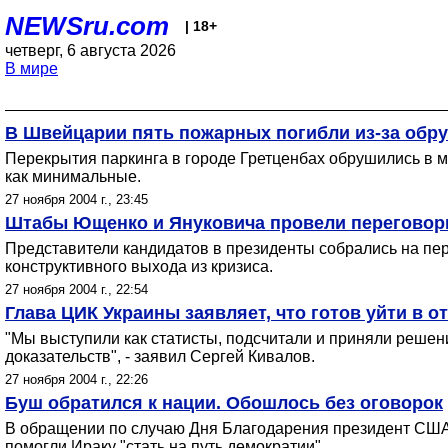
NEWSru.com
| 18+
четверг, 6 августа 2026
В мире
В Швейцарии пять пожарных погибли из-за обр
Перекрытия паркинга в городе Гретценбах обрушились в м
как минимальные.
27 ноября 2004 г., 23:45
Штабы Ющенко и Януковича провели перегово
Представители кандидатов в президенты собрались на пер
конструктивного выхода из кризиса.
27 ноября 2004 г., 22:54
Глава ЦИК Украины заявляет, что готов уйти в о
"Мы выступили как статисты, подсчитали и приняли решени
доказательств", - заявил Сергей Кивалов.
27 ноября 2004 г., 22:26
Буш обратился к нации. Обошлось без оговорок
В обращении по случаю Дня Благодарения президент США з
помогли Ираку "стать на путь демократии".