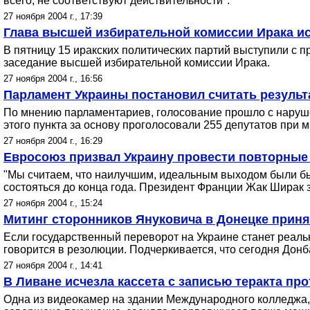
всего, не соответствуют действительности".
27 ноября 2004 г., 17:39
Глава высшей избирательной комиссии Ирака и
В пятницу 15 иракских политических партий выступили с п
заседание высшей избирательной комиссии Ирака.
27 ноября 2004 г., 16:56
Парламент Украины постановил считать резуль
По мнению парламентариев, голосование прошло с наруше
этого пункта за основу проголосовали 255 депутатов при 
27 ноября 2004 г., 16:29
Евросоюз призвал Украину провести повторные
"Мы считаем, что наилучшим, идеальным выходом были бы
состояться до конца года. Президент Франции Жак Ширак 
27 ноября 2004 г., 15:24
Митинг сторонников Януковича в Донецке прин
Если государственный переворот на Украине станет реал
говорится в резолюции. Подчеркивается, что сегодня Дон
27 ноября 2004 г., 14:41
В Ливане исчезла кассета с записью теракта пр
Одна из видеокамер на здании Международного колледжа,