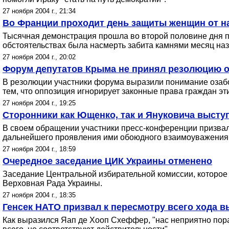
27 ноября 2004 г., 21:34
Во Франции проходит день защиты женщин от н
Тысячная демонстрация прошла во второй половине дня п
обстоятельствах была насмерть забита камнями месяц наз
27 ноября 2004 г., 20:02
Форум депутатов Крыма не принял резолюцию о
В резолюции участники форума выразили понимание озабоч
тем, что оппозиция игнорирует законные права граждан эт
27 ноября 2004 г., 19:25
Сторонники как Ющенко, так и Януковича выступ
В своем обращении участники пресс-конференции призвал
дальнейшего проявления ими обоюдного взаимоуважения, 
27 ноября 2004 г., 18:59
Очередное заседание ЦИК Украины отменено
Заседание Центральной избирательной комиссии, которое 
Верховная Рада Украины.
27 ноября 2004 г., 18:35
Генсек НАТО призвал к пересмотру всего хода в
Как выразился Яап де Хооп Схеффер, "нас неприятно пор