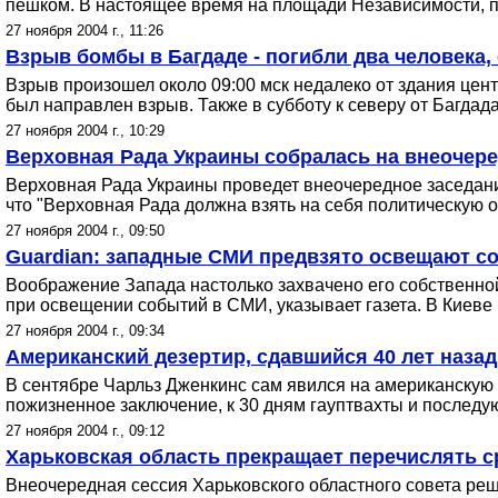
пешком. В настоящее время на площади Независимости, п
27 ноября 2004 г., 11:26
Взрыв бомбы в Багдаде - погибли два человека,
Взрыв произошел около 09:00 мск недалеко от здания цент
был направлен взрыв. Также в субботу к северу от Багдад
27 ноября 2004 г., 10:29
Верховная Рада Украины собралась на внеочере
Верховная Рада Украины проведет внеочередное заседание
что "Верховная Рада должна взять на себя политическую 
27 ноября 2004 г., 09:50
Guardian: западные СМИ предвзято освещают со
Воображение Запада настолько захвачено его собственно
при освещении событий в СМИ, указывает газета. В Киеве
27 ноября 2004 г., 09:34
Американский дезертир, сдавшийся 40 лет наза
В сентябре Чарльз Дженкинс сам явился на американскую 
пожизненное заключение, к 30 дням гауптвахты и после
27 ноября 2004 г., 09:12
Харьковская область прекращает перечислять с
Внеочередная сессия Харьковского областного совета реш