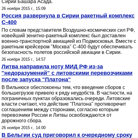
Сирии Башара Асада.
26 ноября 2015 г., 15:09
Россия развернула в Сирии ракетный комплекс
С-400
По словам представителя Воздушно-космических сил РФ,
новейший зенитно-ракетный комплекс был доставлен
военно-транспортной авиацией из Подмосковья. Вместе с
ракетным крейсером "Москва" С-400 будут обеспечивать
безопасность полетов российской авиации в Сирии.
26 ноября 2015 г., 14:57
Литва направила ноту МИД РФ из-за
"недоразумений" с литовскими перевозчиками
после запуска "Платона"
В Вильнюсе обеспокоены тем, что введение сборов с
большегрузов привело к ряду неудобств. В частности, на
пограничных пунктах образовались очереди. Литовские
власти считают, что действие "Платона" противоречит
соглашениям между сторонами, согласно которым
перевозчики России и Литвы освобождаются от
дорожного сбора.
26 ноября 2015 г., 14:00
В Бельгии суд приговорил к очередному сроку