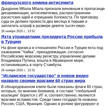
французского комика-антисемита
Дьедонне Мбала Мбала признали виновным в пропаганде
дискриминации, антисемитизма, распространении
расистских идей и отрицании Холокоста. По приговору
суда он должен провести два месяца в тюрьме и
заплатить штраф в размере девяти тысяч евро.
26 ноября 2015 г., 13:52
Яхта управделами президента России прибыла
в Турцию
На фоне кризиса в отношениях России и Турции яхта под
названием "Чайка", принадлежащая, согласно
Российскому морскому регистру, управлению делами
Владимира Путина, вошла в Мраморное море,
остановившись в порту Стамбула.
26 ноября 2015 г., 13:31
"Исламское государство" в новом видео
назвало своими врагами 60 стран мира
В обнародованном клипе были показаны флаги 60 стран,
которые, по мнению боевиков, в составе "глобальной
коалиции" борются с ИГ и, соответственно, являются
врагами исламистов. Среди таких государств названы
Россия, США, Франция. Однако в ролике фигурируют и