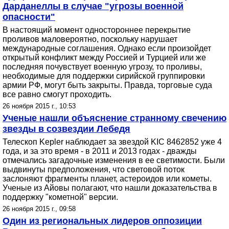
Дарданеллы в случае "угрозы военной
опасности"
В настоящий момент одностороннее перекрытие
проливов маловероятно, поскольку нарушает
международные соглашения. Однако если произойдет
открытый конфликт между Россией и Турцией или же
последняя почувствует военную угрозу, то проливы,
необходимые для поддержки сирийской группировки
армии РФ, могут быть закрыты. Правда, торговые суда
все равно смогут проходить.
26 ноября 2015 г., 10:53
Ученые нашли объяснение странному свечению
звезды в созвездии Лебедя
Телескоп Kepler наблюдает за звездой KIC 8462852 уже 4
года, и за это время - в 2011 и 2013 годах - дважды
отмечались загадочные изменения в ее светимости. Были
выдвинуты предположения, что световой поток
заслоняют фрагменты планет, астероидов или кометы.
Ученые из Айовы полагают, что нашли доказательства в
поддержку "кометной" версии.
26 ноября 2015 г., 09:58
Один из региональных лидеров оппозиции