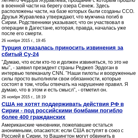
летнего Федора Журавлева, прощание с которым прошло
в военной части на берегу озера Сенеж. Здесь
расположены части, на базе которых были созданы ССО.
Друзья Журавлева утверждают, что мужчина погиб в
Сирии. Родственники указывают, что он участвовал в
операции в Дагестане, которая, правда, началась уже
после его смерти.
26 ноября 2015 г., 19:45
Турция отказалась приносить извинения за
сбитый Су-24
"Думаю, что если кто-то и должен извиняться, то это не
мы", - заявил президент страны Реджеп Эрдоган в
интервью телеканалу CNN. "Наши пилоты и вооруженные
силы просто выполняли свои обязанности, которые
состоят в том, чтобы отвечать на нарушение правил. Я
думаю, что в этом и есть смысл", - отметил он.
26 ноября 2015 г., 18:19
США не хотят поддерживать действия РФ в
Сирии - под российскими бомбами погибло
более 400 гражданских
Американские чиновники, пожелавшие остаться
анонимными, опасаются: если США вступят в союз с
Россией в Сирии, то Вашингтон могут обвинить в