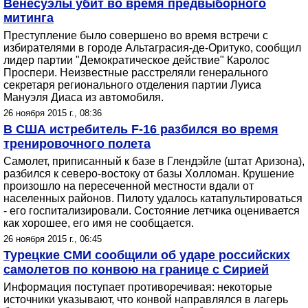
Венесуэлы убит во время предвыборного
митинга
Преступление было совершено во время встречи с
избирателями в городе Альтаграсия-де-Оритуко, сообщил
лидер партии "Демократическое действие" Каролос
Проспери. Неизвестные расстреляли генерального
секретаря регионального отделения партии Луиса
Мануэля Диаса из автомобиля.
26 ноября 2015 г., 08:36
В США истребитель F-16 разбился во время
тренировочного полета
Самолет, приписанный к базе в Глендэйле (штат Аризона),
разбился к северо-востоку от базы Холломан. Крушение
произошло на пересеченной местности вдали от
населенных районов. Пилоту удалось катапультироваться
- его госпитализировали. Состояние летчика оценивается
как хорошее, его имя не сообщается.
26 ноября 2015 г., 06:45
Турецкие СМИ сообщили об ударе российских
самолетов по конвою на границе с Сирией
Информация поступает противоречивая: некоторые
источники указывают, что конвой направлялся в лагерь