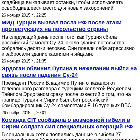
кладбища выкапывает останки, чтобы использовать
освободившееся место для новых захоронений.
26 ноября 2015 г., 22:25
МИД Турции вызвал посла РФ после атаки
протестующих на посольство страны
На следующий день после того, как Турция сбила
российский самолет Су-24, около здания посольства
собрались десятки человек. Они повели себя агрессивно
и забросали здание камнями и яйцами.
26 ноября 2015 г., 21:35
Эрдоган обвинил Путина в нежелании выйти на
связь после падения Су-24
Президент России Владимир Путин отказался от
телефонного разговора с турецким коллегой Реджепом
Тайипом Эрдоганом сразу после известий о том, что на
границе Турции и Сирии был сбит российский
бомбардировщик Су-24 самолетами F-16 турецких ВВС.
26 ноября 2015 г., 20:01
Команда CIT сообщила о возможной гибели в
Сирии солдата сил специальных операций РФ
В социальных сетях появились данные о гибели 27-