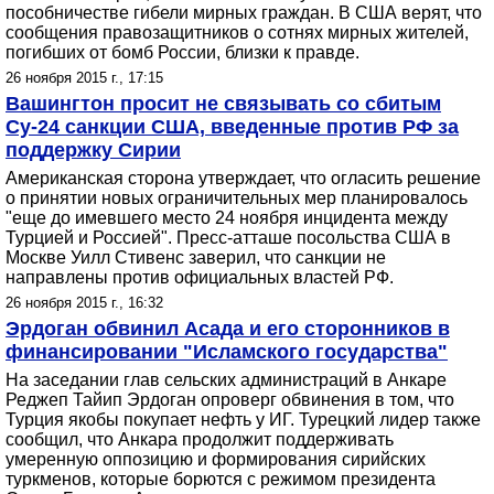
пособничестве гибели мирных граждан. В США верят, что
сообщения правозащитников о сотнях мирных жителей,
погибших от бомб России, близки к правде.
26 ноября 2015 г., 17:15
Вашингтон просит не связывать со сбитым
Су-24 санкции США, введенные против РФ за
поддержку Сирии
Американская сторона утверждает, что огласить решение
о принятии новых ограничительных мер планировалось
"еще до имевшего место 24 ноября инцидента между
Турцией и Россией". Пресс-атташе посольства США в
Москве Уилл Стивенс заверил, что санкции не
направлены против официальных властей РФ.
26 ноября 2015 г., 16:32
Эрдоган обвинил Асада и его сторонников в
финансировании "Исламского государства"
На заседании глав сельских администраций в Анкаре
Реджеп Тайип Эрдоган опроверг обвинения в том, что
Турция якобы покупает нефть у ИГ. Турецкий лидер также
сообщил, что Анкара продолжит поддерживать
умеренную оппозицию и формирования сирийских
туркменов, которые борются с режимом президента