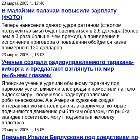
23 марта 2005 г., 17:40
В Малайзии палачам повысили зарплату
(ФОТО)
Теперь нанесение одного удара раттаном (стволом
ползучей пальмы) будет оцениваться в 2,6 доллара (более
чем в 3 раза больше, чем прежде), а приведение в
исполнение приговора о повешении обойдется казне
примерно в 130 долларов.
23 марта 2005 г., 16:03
Ученые создали радиоуправляемого таракана-
киборга и предлагают взглянуть на мир
рыбьими глазами
Японские ученые удалили обычному таракану под
наркозом усики, вживили электроды и поместили на тело
видеокамеру - получилось радиоуправляемое
роботонасекомое. А в Америке художник создал
интерактивную инсталляцию из аквариумов, которые
подчиняются движению рыб таким образом, что рыбки,
завидев посетителя, могут подъехать к человеку
вплотную.
23 марта 2005 г., 15:05
Премьер Италии Берлускони под следствием по