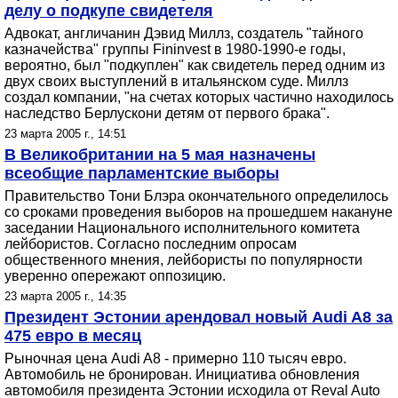
делу о подкупе свидетеля
Адвокат, англичанин Дэвид Миллз, создатель "тайного
казначейства" группы Fininvest в 1980-1990-е годы,
вероятно, был "подкуплен" как свидетель перед одним из
двух своих выступлений в итальянском суде. Миллз
создал компании, "на счетах которых частично находилось
наследство Берлускони детям от первого брака".
23 марта 2005 г., 14:51
В Великобритании на 5 мая назначены
всеобщие парламентские выборы
Правительство Тони Блэра окончательного определилось
со сроками проведения выборов на прошедшем накануне
заседании Национального исполнительного комитета
лейбористов. Согласно последним опросам
общественного мнения, лейбористы по популярности
уверенно опережают оппозицию.
23 марта 2005 г., 14:35
Президент Эстонии арендовал новый Audi A8 за
475 евро в месяц
Рыночная цена Audi A8 - примерно 110 тысяч евро.
Автомобиль не бронирован. Инициатива обновления
автомобиля президента Эстонии исходила от Reval Auto