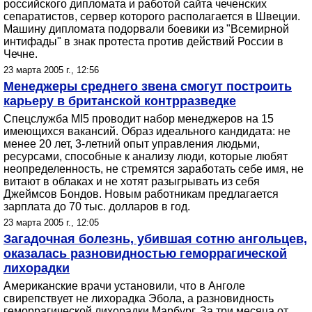
российского дипломата и работой сайта чеченских
сепаратистов, сервер которого располагается в Швеции.
Машину дипломата подорвали боевики из "Всемирной
интифады" в знак протеста против действий России в
Чечне.
23 марта 2005 г., 12:56
Менеджеры среднего звена смогут построить
карьеру в британской контрразведке
Спецслужба MI5 проводит набор менеджеров на 15
имеющихся вакансий. Образ идеального кандидата: не
менее 20 лет, 3-летний опыт управления людьми,
ресурсами, способные к анализу люди, которые любят
неопределенность, не стремятся заработать себе имя, не
витают в облаках и не хотят разыгрывать из себя
Джеймсов Бондов. Новым работникам предлагается
зарплата до 70 тыс. долларов в год.
23 марта 2005 г., 12:05
Загадочная болезнь, убившая сотню ангольцев,
оказалась разновидностью геморрагической
лихорадки
Американские врачи установили, что в Анголе
свирепствует не лихорадка Эбола, а разновидность
геморрагической лихорадки Марбург. За три месяца от