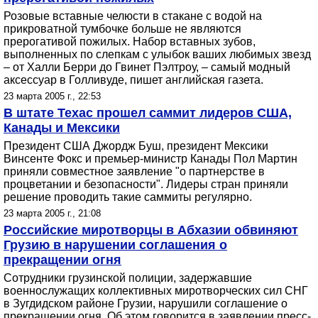
Розовые вставные челюсти в стакане с водой на
прикроватной тумбочке больше не являются
прерогативой пожилых. Набор вставных зубов,
выполненных по слепкам с улыбок ваших любимых звезд
– от Халли Берри до Гвинет Пэлтроу, – самый модный
аксессуар в Голливуде, пишет английская газета.
23 марта 2005 г., 22:53
В штате Техас прошел саммит лидеров США,
Канады и Мексики
Президент США Джордж Буш, президент Мексики
Винсенте Фокс и премьер-министр Канады Пол Мартин
приняли совместное заявление "о партнерстве в
процветании и безопасности". Лидеры стран приняли
решение проводить такие саммиты регулярно.
23 марта 2005 г., 21:08
Российские миротворцы в Абхазии обвиняют
Грузию в нарушении соглашения о
прекращении огня
Сотрудники грузинской полиции, задержавшие
военнослужащих коллективных миротворческих сил СНГ
в Зугдидском районе Грузии, нарушили соглашение о
прекращении огня. Об этом говорится в заявлении пресс-