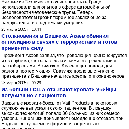
Ученые из Технического университета в Граце
использовали для опытов в сфере автомобильной
безопасности человеческие трупы. Теперь
исследователям грозит тюремное заключение за
надругательство над телами умерших.
23 марта 2005 г., 10:44
Столкновения в Бишкеке. Акаев обвинил
оппозицию в связях с террористами и готов
применить силу
Президент Акаев заявил, что "революция" финансируется
из-за рубежа, связана с исламскими экстремистами и
наркобаронами. Возможно, Акаев ищет повода для
разгона протестующих. Сразу же после выступления
президента в Бишкеке начались аресты оппозиционеров.
23 марта 2005 г., 09:26
Из больниц США отзывают кровати-убийцы,
погубившие 7 пациентов
Закрытые кровати-боксы от Vail Products в некоторых
случаях не выпускали своих пациентов. В ловушку
высоких технологий попало 30 больных, из них семеро
умерли. Чиновники призывают немедленно отозвать три
модели, выпускаемые фирмой и запретить их
использование.