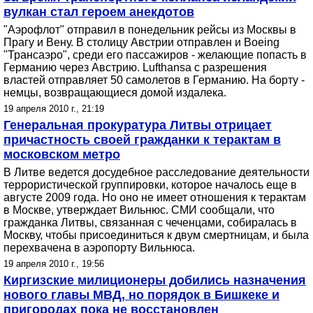
вулкан стал героем анекдотов
"Аэрофлот" отправил в понедельник рейсы из Москвы в
Прагу и Вену. В столицу Австрии отправлен и Boeing
"Трансаэро", среди его пассажиров - желающие попасть в
Германию через Австрию. Lufthansa с разрешения
властей отправляет 50 самолетов в Германию. На борту -
немцы, возвращающиеся домой издалека.
19 апреля 2010 г., 21:19
Генеральная прокуратура Литвы отрицает
причастность своей гражданки к терактам в
московском метро
В Литве ведется досудебное расследование деятельности
террористической группировки, которое началось еще в
августе 2009 года. Но оно не имеет отношения к терактам
в Москве, утверждает Вильнюс. СМИ сообщали, что
гражданка Литвы, связанная с чеченцами, собиралась в
Москву, чтобы присоединиться к двум смертницам, и была
перехвачена в аэропорту Вильнюса.
19 апреля 2010 г., 19:56
Киргизские милиционеры добились назначения
нового главы МВД, но порядок в Бишкеке и
пригородах пока не восстановлен