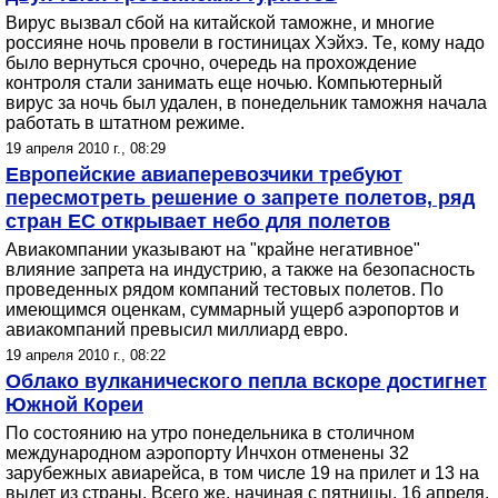
Вирус вызвал сбой на китайской таможне, и многие
россияне ночь провели в гостиницах Хэйхэ. Те, кому надо
было вернуться срочно, очередь на прохождение
контроля стали занимать еще ночью. Компьютерный
вирус за ночь был удален, в понедельник таможня начала
работать в штатном режиме.
19 апреля 2010 г., 08:29
Европейские авиаперевозчики требуют
пересмотреть решение о запрете полетов, ряд
стран ЕС открывает небо для полетов
Авиакомпании указывают на "крайне негативное"
влияние запрета на индустрию, а также на безопасность
проведенных рядом компаний тестовых полетов. По
имеющимся оценкам, суммарный ущерб аэропортов и
авиакомпаний превысил миллиард евро.
19 апреля 2010 г., 08:22
Облако вулканического пепла вскоре достигнет
Южной Кореи
По состоянию на утро понедельника в столичном
международном аэропорту Инчхон отменены 32
зарубежных авиарейса, в том числе 19 на прилет и 13 на
вылет из страны. Всего же, начиная с пятницы, 16 апреля,