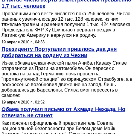
1,7 тыс. человек
Пропавшими без вести числятся пока 256 человек. Число
раненых увеличилось до 12 тыс. 128 человек, из них
тяжелые травмы и ранения получили 1 тыс. 424 человека.
Председатель КНР Ху Цзиньтао прервал поездку в
Латинскую Америку и вернулся на родину.
19 апреля 2010 г., 04:33
Президенту Португалии пришлось два дня
добираться на родину из Чехии
Из-за облака вулканической пыли Анибал Каваку Силве
отправился из Праги на автомобиле. Он пересек с
востока на запад Германию, ночь провел на
"промежуточной станции" во французском Страсбурге, а в
воскресенье возобновил движение на запад. Лишь
добравшись до Барселоны, Силва смог пересесть в
самолет.
19 апреля 2010 г., 01:52
Обама получил письмо от Ахмади Нежада. Но
отвечать не станет
Как пояснил официальный представитель Совета
национальной безопасности при Белом доме Майк
Хаммер, "отвечать не на что". Однако он отказался