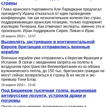
страны
Глава иранского парламента Али Лариджани предлагал
президенту Ирана отказаться от идеи проведения
конференции, так как незначительное количество стран,
поддерживающих иранскую позицию, только подчеркнет
изоляцию Тегерана. Как отмечают эксперты, именно это и
произошло. Иран поддержали Сирия, Ливан и Ирак.
19 апреля 2010 г., 13:57
Вызволять застрявших в континентальной
Европе британцев отправились военные
корабли
Военные корабли уже отправились к берегам Франции и
Испании. В связи с введением запрета на полеты в
воздушном пространстве Великобритании из-за облака
вулканического пепла, до 150 тыс. британских граждан не
могут сейчас возвратиться в страну. В их числе и экс-
премьер Тони Блэр.
19 апреля 2010 г., 13:41
Под Бишкеком тысячная толпа, выкрикивая
антирусские лозунги, устроила драки и
погромы
Около тысячи человек, вооруженных палками и