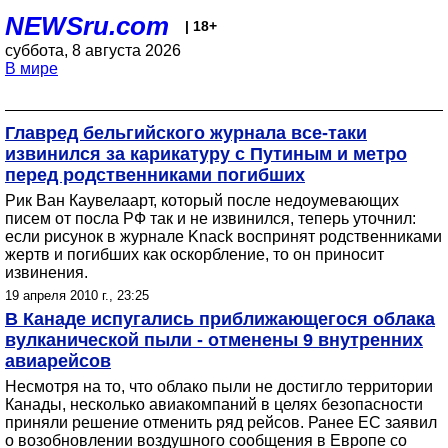
NEWSru.com
| 18+
суббота, 8 августа 2026
В мире
Главред бельгийского журнала все-таки
извинился за карикатуру с Путиным и метро
перед родственниками погибших
Рик Ван Каувелаарт, который после недоумевающих
писем от посла РФ так и не извинился, теперь уточнил:
если рисунок в журнале Knack воспринят родственниками
жертв и погибших как оскорбление, то он приносит
извинения.
19 апреля 2010 г., 23:25
В Канаде испугались приближающегося облака
вулканической пыли - отменены 9 внутренних
авиарейсов
Несмотря на то, что облако пыли не достигло территории
Канады, несколько авиакомпаний в целях безопасности
приняли решение отменить ряд рейсов. Ранее ЕС заявил
о возобновлении воздушного сообщения в Европе со