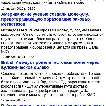
здесь были отменены 122 авиарейса в Европу.
19 апреля 2010 г., 06:32
Американские ученые создали молекулу,
предотвращающую образование раковых
метастазов
Исследователи синтезировали молекулу под названием
макрокетон. Он не препятствует возникновению исходной
опухоли, но не дает болезни распространяться. Опыты на
мышах показали, что эффективность макрокетона в
предотвращении образования метастазов превышала
80%.
19 апреля 2010 г., 06:06
British Airways провела тестовый полет через
вулканическое облако
Самолет не столкнулся ни с какими проблемами. Теперь
он пройдет полный технический осмотр на инженерной
базе авиакомпании в Кардиффе. Одновременно власти
королевства ищут альтернативные пути доставки
застрявших за границей британцев на родину. За
путешественниками могут отправиться корабли ВМС.
19 апреля 2010 г., 05:15
В Китае число жертв землетрясения превысило