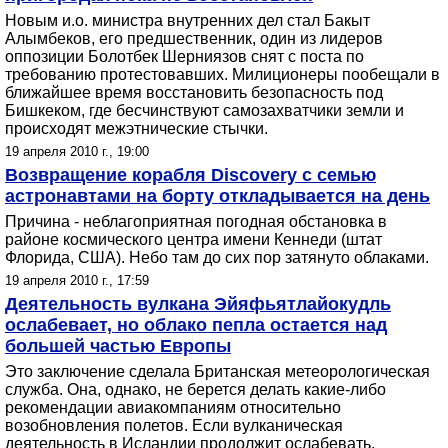
Новым и.о. министра внутренних дел стал Бакыт
Алымбеков, его предшественник, один из лидеров
оппозиции Болотбек Шерниязов снят с поста по
требованию протестовавших. Милиционеры пообещали в
ближайшее время восстановить безопасность под
Бишкеком, где бесчинствуют самозахватчики земли и
происходят межэтнические стычки.
19 апреля 2010 г., 19:00
Возвращение корабля Discovery с семью
астронавтами на борту откладывается на день
Причина - неблагоприятная погодная обстановка в
районе космического центра имени Кеннеди (штат
Флорида, США). Небо там до сих пор затянуто облаками.
19 апреля 2010 г., 17:59
Деятельность вулкана Эйяфьятлайокудль
ослабевает, но облако пепла остается над
большей частью Европы
Это заключение сделала Британская метеорологическая
служба. Она, однако, не берется делать какие-либо
рекомендации авиакомпаниям относительно
возобновления полетов. Если вулканическая
деятельность в Исландии продолжит ослабевать,