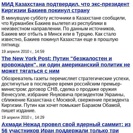
МИД Казахстана подтвердил, что экс-президент
Киргизии Бакиев покинул страну
В минувшую субботу источники в Казахстане сообщили,
что Курманбек Бакиев вылетел из республики в
неизвестном направлении. По данным источников,
Бакиев мог отбыть в Минск или в Турцию. Как стало
известно, Бакиев покинул Казахстан еще в прошлую
пятницу.
19 апреля 2010 г., 14:59
The New York Post: Путин "безжалостен и
кровожаден", ни один американский политик не
может тягаться с ним
Обозреватель газеты перечисляет стратегические успехи,
достигнутые в последнее время российским премьер-
министром: договор СНВ, сделка о продаже оружия
Венесуэле, избрание Януковича президентом Украины,
сближение Казахстана с Москвой, свержение президента
Киргизии. Путин как хочет помыкает Бараком Обамой,
пишет издание.
19 апреля 2010 г., 14:29
Ахмади Нежад провел свой ядерный саммит: из
56 участников Иран поддержали только три