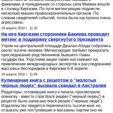
факелами, в понедельник со стороны села Маевка вошли
в столицу Киргизии. По пути митингующие подожгли
несколько машин правоохранительных органов. По
словам свидетелей событий, толпа была настроена очень
агрессивно.
19 апреля 2010 г., 11:32
На юге Киргизии сторонники Бакиева проводят
митинг в поддержку свергнутого президента
Утром на центральной площади Джалал-Абада собрались
около тысячи человек. Митингующие требуют прекратить
преследование родственников бывшего главы
государства. Участники акции также настаивают на
привлечении международных экспертов к расследованию
массовых беспорядков в Киргизии 6-8 апреля.
19 апреля 2010 г., 11:04
Кулинарная книга с рецептом о "молотых
черных людях" вызвала скандал в Австралии
Редакторы, готовившие книгу к печати, просмотрели
опечатку - вместо слов black pepper ("черный перец") в
рецепте было написано black people ("черные люди").
Издательству придется перепечатать тысячи книг, но
отзывать уже поступившие в магазины партии оно не