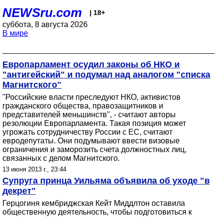
NEWSru.com
| 18+
суббота, 8 августа 2026
В мире
Европарламент осудил законы об НКО и
"антигейский" и подумал над аналогом "списка
Магнитского"
"Российские власти преследуют НКО, активистов
гражданского общества, правозащитников и
представителей меньшинств", - считают авторы
резолюции Европарламента. Такая позиция может
угрожать сотрудничеству России с ЕС, считают
евродепутаты. Они подумывают ввести визовые
ограничения и заморозить счета должностных лиц,
связанных с делом Магнитского.
13 июня 2013 г., 23:44
Супруга принца Уильяма объявила об уходе "в
декрет"
Герцогиня кембриджская Кейт Миддлтон оставила
общественную деятельность, чтобы подготовиться к