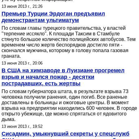
13 июня 2013 г., 21:26
Премьер Турции Эрдоган предъявил
демонстрантам ультиматум
По словам главы турецкого правительства, у властей
"терпение иссякло". К площади Таксим в Стамбуле
стянуто большое количество полицейских автобусов. Тем
временем число жертв беспорядков достигло пяти -
скончался мужчина, которому в голову попала газовая
граната.
13 июня 2013 г., 20:06
В США на химзаводе в Луизиане прогремел
взрыв и начался пожар - десятки
пострадавших, есть жертвы
По словам губернатора штата, в результате взрыва 73
человека получили ранения, один погиб. Все раненые
доставлены в больницы и ожоговые центры. В момент
взрыва на предприятии находились 600 человек. В городе
открыто убежище, где можно спрятаться от ядовитого
дыма.
13 июня 2013 г., 19:52
Сисадмин, умыкнувший секреты у спецслужб