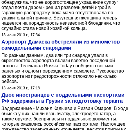
обнаружила, что ее дорогостоящее украшение супруг
отдал почти даром - решил развлечь детей игрой в
гаражную распродажу, пока мама отсутствовала по
уважительной причине. Безутешная женщина теперь
надеется на порядочность неизвестной блондинки, что
случайно стала новой хозяйкой кольца.
13 июня 2013 г., 17:34
Аэропорт Дамаска обстреляли из минометов
самодельными снарядами
По разным данным, два или три снаряда упали в
окрестностях аэропорта вблизи взлетно-посадочной
полосы. Телеканал Russia Today сообщил о восьми
раненых и одном поврежденном самолете. Руководство
аэропорта из предосторожности отложило несколько
рейсов.
13 июня 2013 г., 17:18
Двое иностранцев с поддельными паспортами
РФ задержаны в Грузии за подготовку теракта
Задержанные - Михаил Кадыева и Ризван Омаров. В ходе
обыска у них нашли взрывчатку, электродетонатор, а
также оружие, боеприпасы и поддельные документы,
которые оказались российскими паспортами. Настоящее
гражданство задержанных уточняется, ведутся поиски их