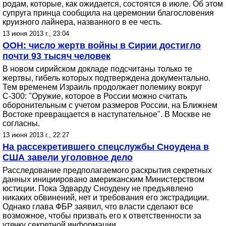
родам, которые, как ожидается, состоятся в июле. Об этом
супруга принца сообщила на церемонии благословения
круизного лайнера, названного в ее честь.
13 июня 2013 г., 23:04
ООН: число жертв войны в Сирии достигло
почти 93 тысяч человек
В новом сирийском докладе подсчитаны только те
жертвы, гибель которых подтверждена документально.
Тем временем Израиль продолжает полемику вокруг
С-300: "Оружие, которое в России можно считать
оборонительным с учетом размеров России, на Ближнем
Востоке превращается в наступательное". В Москве не
согласны.
13 июня 2013 г., 22:27
На рассекретившего спецслужбы Сноудена в
США завели уголовное дело
Расследование предполагаемого раскрытия секретных
данных инициировано американским Министерством
юстиции. Пока Эдварду Сноудену не предъявлено
никаких обвинений, нет и требования его экстрадиции.
Однако глава ФБР заявил, что власти сделают все
возможное, чтобы призвать его к ответственности за
утечку секретной информации.