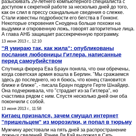
разыскивать 29-летнего компьютерного специалиста с
доступом к секретной работе за несколько дней до того,
как он слил в прессу скандальные сведения о слежке.
Стали известны подробности его бегства в Гонконг.
Некоторые откровения Сноудена больше похожи на
выдумки и откровенную ложь, говорят авторитетные лица.
А глава АНБ защищает рассекреченную программу.
13 июня 2013 г., 12:10
"Я умираю так, как жила": опубликованы
послания любовницы Гитлера, написанные
перед самоубийством
Спутница фюрера Ева Браун поняла, что они обречены,
когда советская армия вошла в Берлин. "Мы сражаемся
здесь до последнего, но я боюсь, что конец становится
ближе и ближе", - писала Браун подруге Герте Шнайдер.
Она подчеркивала, что "страдает из-за Гитлера", но
счастлива рядом с ним. Спустя несколько дней они оба
покончили с собой.
13 июня 2013 г., 11:58
Китаец признался, зачем смущал интернет
"пришельцем" из морозилки, и попал в тюрьму
Мужчину арестовали на пять дней за распространение
ложных сведений. Ранее Ли Кай выложил в Сеть