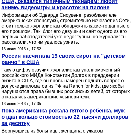
США, оказался типичным технарем: любит
аниме, видеоигры и красоток на пилоне
Информация об Эдварде Сноудене, разоблачителе
американских спецслужб, стремительно исчезает из Сети,
стоит только журналистам обнаружить какие-то данные о
его прошлом. Так, блог его девушки и сайт одного из его
первых работодателей уже недоступны, но журналисты
рассказали, что им удалось узнать.
13 июня 2013 г., 17:52
Россия насчитала 15 своих сирот на "детском
ранчо" в США
Такую цифру озвучил журналистам уполномоченный
российского МИДа Константин Долгов в преддверии
визита в США, где он вновь намерен поднять вопрос о
допуске дипломатов из РФ на Ranch for kids, где якобы
нарушаются права бывших российских детей, от которых
отказались американские усыновители.
13 июня 2013 г., 17:35
Пока американка рожала пятого ребенка, муж
отдал кольцо стоимостью 22 тысячи долларов
за десятку
Вернувшись из больницы, женщина с ужасом