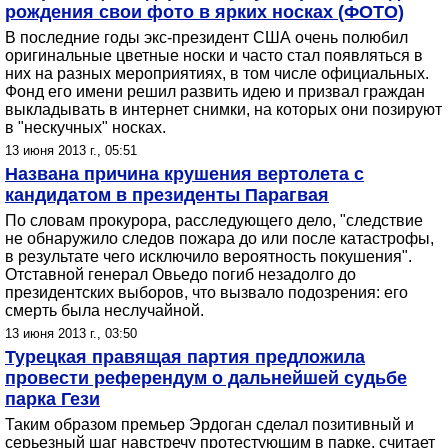
рождения свои фото в ярких носках (ФОТО)
В последние годы экс-президент США очень полюбил
оригинальные цветные носки и часто стал появляться в
них на разных мероприятиях, в том числе официальных.
Фонд его имени решил развить идею и призвал граждан
выкладывать в интернет снимки, на которых они позируют
в "нескучных" носках.
13 июня 2013 г., 05:51
Названа причина крушения вертолета с
кандидатом в президенты Парагвая
По словам прокурора, расследующего дело, "следствие
не обнаружило следов пожара до или после катастрофы,
в результате чего исключило вероятность покушения".
Отставной генерал Овьедо погиб незадолго до
президентских выборов, что вызвало подозрения: его
смерть была неслучайной.
13 июня 2013 г., 03:50
Турецкая правящая партия предложила
провести референдум о дальнейшей судьбе
парка Гези
Таким образом премьер Эрдоган сделал позитивный и
серьезный шаг навстречу протестующим в парке, считает