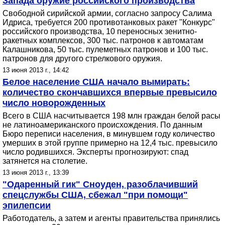
Запада оружие российского производства
Свободной сирийской армии, согласно запросу Салима
Идриса, требуется 200 противотанковых ракет "Конкурс"
российского производства, 10 переносных зенитно-
ракетных комплексов, 300 тыс. патронов к автоматам
Калашникова, 50 тыс. пулеметных патронов и 100 тыс.
патронов для другого стрелкового оружия.
13 июня 2013 г., 14:42
Белое население США начало вымирать:
количество скончавшихся впервые превысило
число новорожденных
Всего в США насчитывается 198 млн граждан белой расы
не латиноамериканского происхождения. По данным
Бюро переписи населения, в минувшем году количество
умерших в этой группе примерно на 12,4 тыс. превысило
число родившихся. Эксперты прогнозируют: спад
затянется на столетие.
13 июня 2013 г., 13:39
"Одаренный гик" Сноуден, разоблачивший
спецслужбы США, сбежал "при помощи"
эпилепсии
Работодатель, а затем и агенты правительства принялись