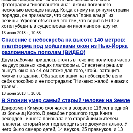
фотографии "инопланетянина", якобы погибшего
несколько месяцев назад. Когда к нему нагрянули стражи
порядка, он признался, что сделал "пришельца" из
резины. Уфолог объяснил это тем, что верит в НЛО и
хотел убедить в существовании инопланетян других.
13 июня 2013 г., 10:58
Спасение с небоскреба на высоте 140 метров:
платформа под мойщиками окон из Нью-Йорка
разломилась пополам (ВИДЕО)
Двум рабочим пришлось стоять в течение полутора часов
на двух разных концах платформы. Спасатели решили
вынуть окна на 44-ом этаже для того, чтобы затащить
мужчин в здание. Оба застрявших на небоскребе вели
себя спокойно и не пострадали: "Никаких жалоб, никаких
травм".
13 июня 2013 г., 10:01
В Японии умер самый старый человек на Земле
Дзироэмон Кимуро скончался в возрасте 116 лет в одной
из больниц Киото. В декабре прошлого года Книга
рекордов Гиннеса признала его старейшим жителем
планеты, который мог подтвердить это документально. У
него было семеро детей, 14 внуков, 25 правнуков, и 13