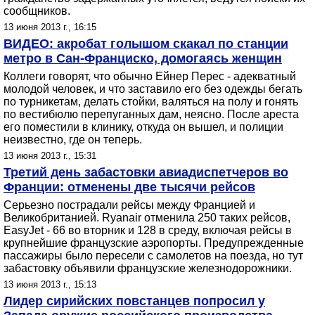
сообщников.
13 июня 2013 г., 16:15
ВИДЕО: акробат голышом скакал по станции
метро в Сан-Франциско, домогаясь женщин
Коллеги говорят, что обычно Ейнер Перес - адекватный
молодой человек, и что заставило его без одежды бегать
по турникетам, делать стойки, валяться на полу и гонять
по вестибюлю перепуганных дам, неясно. После ареста
его поместили в клинику, откуда он вышел, и полиции
неизвестно, где он теперь.
13 июня 2013 г., 15:31
Третий день забастовки авиадиспетчеров во
Франции: отменены две тысячи рейсов
Серьезно пострадали рейсы между Францией и
Великобританией. Ryanair отменила 250 таких рейсов,
EasyJet - 66 во вторник и 128 в среду, включая рейсы в
крупнейшие французские аэропорты. Предупрежденные
пассажиры было пересели с самолетов на поезда, но тут
забастовку объявили французские железнодорожники.
13 июня 2013 г., 15:13
Лидер сирийских повстанцев попросил у