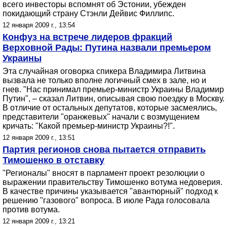
всего инвесторы вспомнят об Эстонии, убежден
покидающий страну Стэнли Дейвис Филлипс.
12 января 2009 г., 13:54
Конфуз на встрече лидеров фракций
Верховной Рады: Путина назвали премьером
Украины
Эта случайная оговорка спикера Владимира Литвина
вызвала не только вполне логичный смех в зале, но и
гнев. "Нас принимал премьер-министр Украины Владимир
Путин", – сказал Литвин, описывая свою поездку в Москву.
В отличие от остальных депутатов, которые засмеялись,
представители "оранжевых" начали с возмущением
кричать: "Какой премьер-министр Украины?!".
12 января 2009 г., 13:51
Партия регионов снова пытается отправить
Тимошенко в отставку
"Регионалы" вносят в парламент проект резолюции о
выражении правительству Тимошенко вотума недоверия.
В качестве причины указывается "авантюрный" подход к
решению "газового" вопроса. В июле Рада голосовала
против вотума.
12 января 2009 г., 13:21