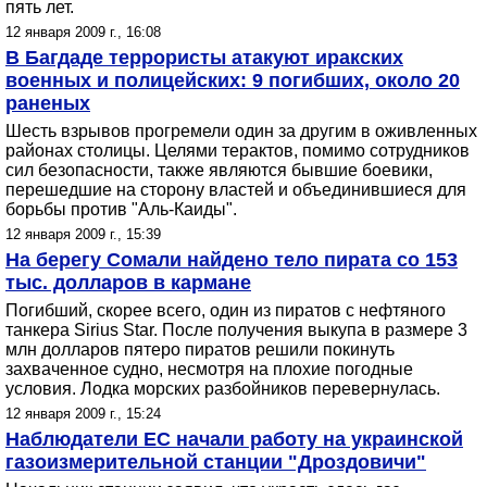
пять лет.
12 января 2009 г., 16:08
В Багдаде террористы атакуют иракских
военных и полицейских: 9 погибших, около 20
раненых
Шесть взрывов прогремели один за другим в оживленных
районах столицы. Целями терактов, помимо сотрудников
сил безопасности, также являются бывшие боевики,
перешедшие на сторону властей и объединившиеся для
борьбы против "Аль-Каиды".
12 января 2009 г., 15:39
На берегу Сомали найдено тело пирата со 153
тыс. долларов в кармане
Погибший, скорее всего, один из пиратов с нефтяного
танкера Sirius Star. После получения выкупа в размере 3
млн долларов пятеро пиратов решили покинуть
захваченное судно, несмотря на плохие погодные
условия. Лодка морских разбойников перевернулась.
12 января 2009 г., 15:24
Наблюдатели ЕС начали работу на украинской
газоизмерительной станции "Дроздовичи"