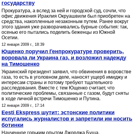
государству
Прокуратура, а вслед за ней и городской суд, сочли, что
офис движения Ираклия Окруашвили был приобретен на
средства, накопленные незаконным путем. Ранее вокруг
этого здания уже разворачивались бурные события: так,
осенью его пытались поделить беженцы из Южной
Осетии.
12 января 2009 г., 18:39
Ющенко поручил Генпрокуратуре проверить,
воровала ли Украина газ, и возложил надежду
на Тимошенко
Украинский президент заявил, что обвинения в воровстве
газа, то есть в уголовном деле, наносят ущерб имиджу и
интересам страны и потому требуют тщательного
расследования. Вместе с тем Ющенко считает, что
политические проблемы, связанные с газом, будут сняты
в ходе личной встречи Тимошенко и Путина.
12 января 2009 г., 17:14
Eesti Ekspress шутит: эстонские политики
испугались журналистов и запретили им носить
ботинки
Наученное горьким опытом Джорджа Буша,