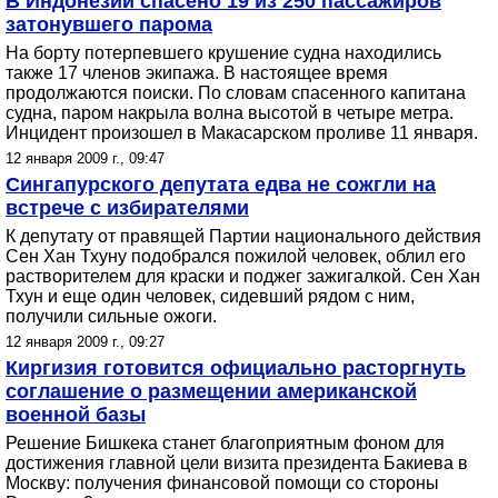
В Индонезии спасено 19 из 250 пассажиров
затонувшего парома
На борту потерпевшего крушение судна находились
также 17 членов экипажа. В настоящее время
продолжаются поиски. По словам спасенного капитана
судна, паром накрыла волна высотой в четыре метра.
Инцидент произошел в Макасарском проливе 11 января.
12 января 2009 г., 09:47
Сингапурского депутата едва не сожгли на
встрече с избирателями
К депутату от правящей Партии национального действия
Сен Хан Тхуну подобрался пожилой человек, облил его
растворителем для краски и поджег зажигалкой. Сен Хан
Тхун и еще один человек, сидевший рядом с ним,
получили сильные ожоги.
12 января 2009 г., 09:27
Киргизия готовится официально расторгнуть
соглашение о размещении американской
военной базы
Решение Бишкека станет благоприятным фоном для
достижения главной цели визита президента Бакиева в
Москву: получения финансовой помощи со стороны