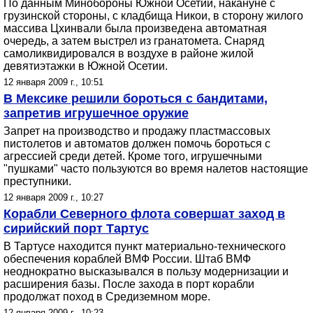
По данным Минобороны Южной Осетии, накануне с
грузинской стороны, с кладбища Никои, в сторону жилого
массива Цхинвали была произведена автоматная
очередь, а затем выстрел из гранатомета. Снаряд
самоликвидировался в воздухе в районе жилой
девятиэтажки в Южной Осетии.
12 января 2009 г., 10:51
В Мексике решили бороться с бандитами,
запретив игрушечное оружие
Запрет на производство и продажу пластмассовых
пистолетов и автоматов должен помочь бороться с
агрессией среди детей. Кроме того, игрушечными
"пушками" часто пользуются во время налетов настоящие
преступники.
12 января 2009 г., 10:27
Корабли Северного флота совершат заход в
сирийский порт Тартус
В Тартусе находится пункт материально-технического
обеспечения кораблей ВМФ России. Штаб ВМФ
неоднократно высказывался в пользу модернизации и
расширения базы. После захода в порт корабли
продолжат поход в Средиземном море.
12 января 2009 г., 10:23