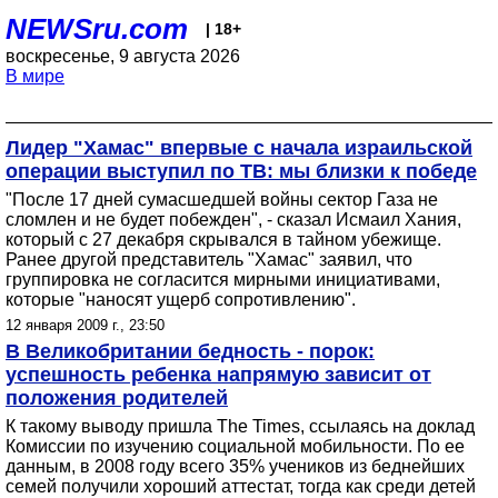
NEWSru.com
| 18+
воскресенье, 9 августа 2026
В мире
Лидер "Хамас" впервые с начала израильской
операции выступил по ТВ: мы близки к победе
"После 17 дней сумасшедшей войны сектор Газа не
сломлен и не будет побежден", - сказал Исмаил Хания,
который с 27 декабря скрывался в тайном убежище.
Ранее другой представитель "Хамас" заявил, что
группировка не согласится мирными инициативами,
которые "наносят ущерб сопротивлению".
12 января 2009 г., 23:50
В Великобритании бедность - порок:
успешность ребенка напрямую зависит от
положения родителей
К такому выводу пришла The Times, ссылаясь на доклад
Комиссии по изучению социальной мобильности. По ее
данным, в 2008 году всего 35% учеников из беднейших
семей получили хороший аттестат, тогда как среди детей