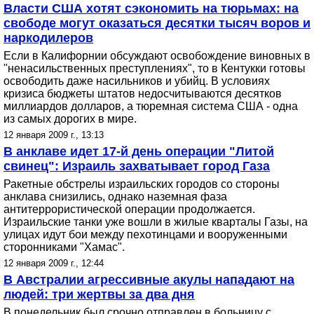
Власти США хотят сэкономить на тюрьмах: на
свободе могут оказаться десятки тысяч воров и
наркодилеров
Если в Калифорнии обсуждают освобождение виновных в
"ненасильственных преступлениях", то в Кентукки готовы
освободить даже насильников и убийц. В условиях
кризиса бюджеты штатов недосчитываются десятков
миллиардов долларов, а тюремная система США - одна
из самых дорогих в мире.
12 января 2009 г., 13:13
В анклаве идет 17-й день операции "Литой
свинец": Израиль захватывает город Газа
Ракетные обстрелы израильских городов со стороны
анклава снизились, однако наземная фаза
антитеррористической операции продолжается.
Израильские танки уже вошли в жилые кварталы Газы, на
улицах идут бои между пехотинцами и вооруженными
сторонниками "Хамас".
12 января 2009 г., 12:44
В Австралии агрессивные акулы нападают на
людей: три жертвы за два дня
В понедельник был срочно отправлен в больницу с