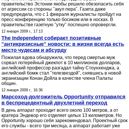
правительство Эстонии якобы решило обезопасить себя
от агрессии со стороны "акул пера". Газета даже
предупредила, что с 1 февраля журналисты пройдут на
пресс-конференцию только босиком или в носках. В
правительстве газетную "утку" поспешно опровергли.
12 января 2009 г., 17:13
The Independent собирает позитивные
"антикризисные" новости: в жизни всегда есть
место чудесам и абсурду
Пожилая вдова обнаружила, что перед смертью муж
сорвал лотерейный джекпот в 10 миллионов долларов,
английский профессор разгадал тайну Стоунхенджа, а
английский бомж стал "телезвездой", снявшись в новой
экранизации Конан Дойла в качестве члена Палаты
общин.
12 января 2009 г., 16:36
Марсоход-долгожитель Opportunity отправился
в беспрецедентный двухлетний переход
В день аппарат проходит всего около 100 метров, а от
кратера Эндевор его отделяет целых 13 километров. Но
Opportunity хорошо себя зарекомендовал. Проектный срок
его службы - всего три месяца, а аппарат работает уже