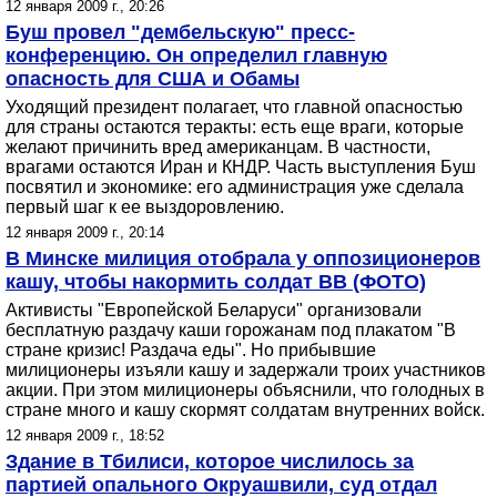
12 января 2009 г., 20:26
Буш провел "дембельскую" пресс-
конференцию. Он определил главную
опасность для США и Обамы
Уходящий президент полагает, что главной опасностью
для страны остаются теракты: есть еще враги, которые
желают причинить вред американцам. В частности,
врагами остаются Иран и КНДР. Часть выступления Буш
посвятил и экономике: его администрация уже сделала
первый шаг к ее выздоровлению.
12 января 2009 г., 20:14
В Минске милиция отобрала у оппозиционеров
кашу, чтобы накормить солдат ВВ (ФОТО)
Активисты "Европейской Беларуси" организовали
бесплатную раздачу каши горожанам под плакатом "В
стране кризис! Раздача еды". Но прибывшие
милиционеры изъяли кашу и задержали троих участников
акции. При этом милиционеры объяснили, что голодных в
стране много и кашу скормят солдатам внутренних войск.
12 января 2009 г., 18:52
Здание в Тбилиси, которое числилось за
партией опального Окруашвили, суд отдал