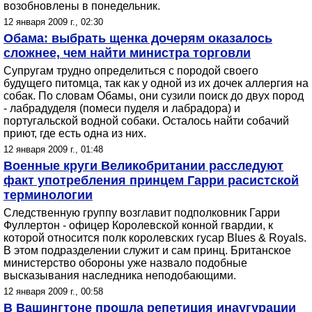
возобновлены в понедельник.
12 января 2009 г., 02:30
Обама: выбрать щенка дочерям оказалось
сложнее, чем найти министра торговли
Супругам трудно определиться с породой своего
будущего питомца, так как у одной из их дочек аллергия на
собак. По словам Обамы, они сузили поиск до двух пород
- лабрадуделя (помеси пуделя и лабрадора) и
португальской водной собаки. Осталось найти собачий
приют, где есть одна из них.
12 января 2009 г., 01:48
Военные круги Великобритании расследуют
факт употребления принцем Гарри расистской
терминологии
Следственную группу возглавит подполковник Гарри
Фуллертон - офицер Королевской конной гвардии, к
которой относится полк королевских гусар Blues & Royals.
В этом подразделении служит и сам принц. Британское
министерство обороны уже назвало подобные
высказывания наследника неподобающими.
12 января 2009 г., 00:58
В Вашингтоне прошла репетиция инаугурации