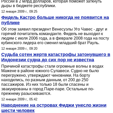
России в 2 млрд долларов, которая поможет заткнуть
дыры в бюджете республики.
12 января 2009 г., 09:25
Фидель Кастро больше никогда не появится на
публике
Об этом заявил президент Венесуэлы Уго Чавес - друг и
горячий почитатель команданте. Фидель не выходил к
людям с июля 2006 года, а в феврале 2008 года на посту
кубинского лидера его сменил младший брат Рауль.
12 января 2009 г., 09:20
Судьба сотен жертв катастрофы затонувшего в
Индонезии судна до сих пор не известна
Причиной катастрофы стали огромные волны в водах
Мажене в районе южного Сулавеси. Судно не было
перегружено, утверждают чиновники. На борту
находились, по разным данным, от 200 до 250
пассажиров. Из них только 18 были спасены и
эвакуированы в город Паре-паре. Остальные по-
прежнему разыскиваются.
12 января 2009 г., 05:42
Наводнение на островах Фиджи унесло жизни
шести человек