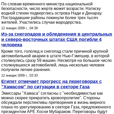
По словам временного министра национальной
безопасности, число жертв может возрасти. Натиску
водной стихии подверглись острова Нади и Денарау.
Пострадавшие районы покинули более трех тысяч
жителей. Участились случаи мародерства.
12 января 2009 г., 04:39
Из-за снегопадов и обледенения в центральных
и северо-восточных штатах США погибли 4
человека
Кроме того, гололед и снегопад стали причиной крупной
автомобильной аварии в штате Нью-Гэмпшир, в которой
столкнулись сразу 59 машин. Несмотря на большое число
столкнувшихся автомобилей, лишь несколько человек
получили легкие ранения.
12 января 2009 г., 03:33
Египет отмечает прогресс на переговорах с
"Хамасом" по ситуации в секторе Газа
Эмиссары "Хамаса" согласны с "необходимостью как
можно скорее прекратить кровопролитие". Стороны
обсуждали перспективы претворения в жизнь мирного
плана по урегулированию в секторе Газа, предложенного
президентом АРЕ Хосни Мубараком. Переговоры будут