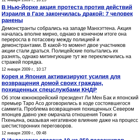
В Нью-Йорке акция протеста против действий
Израиля в Газе закончилась дракой: 7 человек
ранены
Демонстранты собрались на западе Манхэттена. Акция
началась вполне мирно, однако в конечном итоге она
переросла в потасовку между полицией и
демонстрантами. В какой-то момент двое участников
акции стали драться. Полицейские попытались их
разнять, однако митингующие тут же переключились на
стражей порядка.
12 января 2009 г., 10:17
Корея и Япония активизируют усилия для
возвращения домой своих граждан,
похищенных спецслужбами КНДР
Об этом южнокорейский президент Ли Мен Бак и японский
премьер Таро Асо договорились в ходе состоявшегося
саммита. Проблема возвращения похищенных Севером
японцев давно уже омрачала отношения Токио и
Пхеньяна, оказывая негативное влияние даже на процесс
шестисторонних переговоров.
12 января 2009 г., 09:48