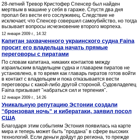
28-летний Тревор Кристофер Спенсер был найден
мертвым в машине у себя в гараже. Спустя два дня
пропал без вести его сослуживец. Следствие не
исключает, что Спенсер совершил самоубийство, но тогда
вызывает вопросы исчезновение второго морпеха.
12 января 2009 г., 14:32
Капитан захваченного украинского судна Faina
просит его владельца начать прямые
переговоры с пиратами
По словам капитана, никаких контактов между
израильским владельцем судна и главарем пиратов не
установлено, в то время как главарь пиратов готов войти
в контакт с владельцем и пока отказывается вести
переговоры с какой-либо другой стороной. Судовладелец
Faina призывает "набраться сил и терпения".
12 января 2009 г., 14:26
Уникальную репутацию Эстонии создали
"бронзовая ночь" и кибератаки, заявил посол
США
Благодаря этим событиям Эстония появилась на карте
мира и теперь может быть "продана" в сфере высоких
технологий. Если деньги дойдут до региона, то прежде