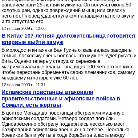
ранением ноги 25-летний мужчина. Он получил около 50
колотых ран, однако повреждений мышц или связок у
него нет. Пловец ударил кулаком напавшую на него акулу,
и та отпустила его.
12 января 2009 г., 12:06
В Китае 107-летняя долгожительница готовится
впервые выйти замуж
В молодости китаянка Ван Гуинь отказывалась заводить
семью, поскольку очень боялась, что муж ее будет ругать и
бить. Однако теперь у старушки серьезные
матримониальные планы - она ищет 100-летнего жениха,
чтобы перестань обременять своих племянников, самому
младшему из которых уже 60 лет.
12 января 2009 г., 11:31
Исламские повстанцы атаковали
правительственные и эфиопские войска в
Сомали, есть жертвы
В центре Могадишо повстанцы обстреляли машину с
эфиопскими солдатами. Четверо солдат погибли.
Одновременно обстрелу подверглись несколько мест
базирования эфиопских военных на севере. Несколько
боевиков были убиты в ходе борьбы за власть между