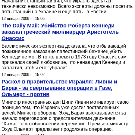
Начальник станции заявил, что украсть здесь газ
технически невозможно. Всего эксперты должны посетить
пять станций на Украине и еще пять - в России.
12 января 2009 г., 15:05
The Daily Mail: Убийство Роберта Кеннеди
заказал греческий миллиардер Аристотель
Онассис
Баллистическая экспертиза доказала, что отбывающий
пожизненное наказание палестинский беженец убить
Кеннеди не мог. В то же время в 1973 году Онассис сам
признался своей любовнице, что ненавидел Кеннеди и
заплатил, чтобы его "убрали".
12 января 2009 г., 15:02
Раскол в правительстве Израиля: Ливни и
Барак - за свертывание операции в Газе,
Ольмерт - против
Министр иностранных дел Ципи Ливни мотивирует свою
позицию тем, что Израиль уже достиг поставленных
целей. Министр обороны Эхуд Барак высказывается за
начало переговоров с представителями движения
"Хамас" о возобновлении перемирия. Премьер-министр
Эхуд Ольмерт предлагает продолжать операцию.