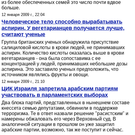
из более обеспеченных семей это число почти вдвое
больше.
12 января 2009 г., 22:04
Человеческое тело способно вырабатывать
аспирин. У вегетарианцев получается лучше,
считают ученые
Группа британских ученых обнаружила присутствие
салициловой кислоты в крови людей, не принимавших
аспирин. Количество кислоты оказалась выше в крови
вегетарианцев - она была сопоставима с ее
концентрацией у людей, принимавших небольшие дозы
аспирина. Это заставило ученых предположить, что
источником являлись фрукты и овощи.
12 января 2009 г., 21:10
ЦИК Израиля запретила арабским партиям
участвовать в парламентских выборах
Два блока партий, представленных в нынешнем составе
кнессета семью депутатами, обвинили в поддержке
терроризма. Те в ответ назвали решение "расистским" и
намерены обжаловать его через Верховный суд. В
аналогичной ситуации в прошлом он уже защитил
арабские партии, возможно, так же поступит и сейчас.