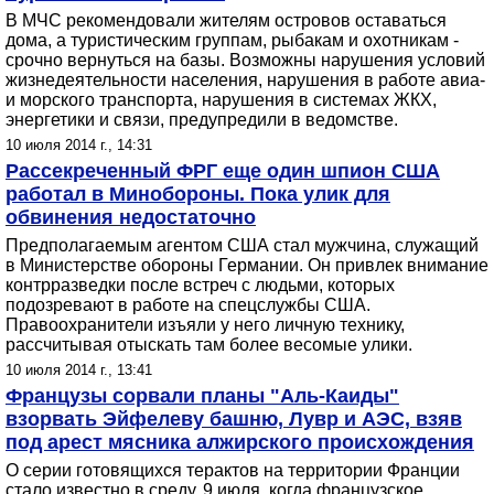
В МЧС рекомендовали жителям островов оставаться
дома, а туристическим группам, рыбакам и охотникам -
срочно вернуться на базы. Возможны нарушения условий
жизнедеятельности населения, нарушения в работе авиа-
и морского транспорта, нарушения в системах ЖКХ,
энергетики и связи, предупредили в ведомстве.
10 июля 2014 г., 14:31
Рассекреченный ФРГ еще один шпион США
работал в Минобороны. Пока улик для
обвинения недостаточно
Предполагаемым агентом США стал мужчина, служащий
в Министерстве обороны Германии. Он привлек внимание
контрразведки после встреч с людьми, которых
подозревают в работе на спецслужбы США.
Правоохранители изъяли у него личную технику,
рассчитывая отыскать там более весомые улики.
10 июля 2014 г., 13:41
Французы сорвали планы "Аль-Каиды"
взорвать Эйфелеву башню, Лувр и АЭС, взяв
под арест мясника алжирского происхождения
О серии готовящихся терактов на территории Франции
стало известно в среду, 9 июля, когда французское