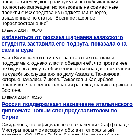
представителей, контролируемой республиканцами,
полностью запрещает использовать на совместные
проекты с РФ средства из бюджета Минэнерго,
выделенные по статье "Военное ядерное
нераспространение".
10 июля 2014 г., 06:40
Избавиться от рюкзака Царнаева казахского
студента заставила его подруга, показала она
сама в суде
Баян Кумискали и сама могла оказаться на скамье
подсудимых, однако власти обещали ей, что против нее
не будут выдвинуты обвинения, если она даст показания
на судебных слушаниях по делу Азамата Тажаякова,
которые начались 7 июля. Тажаяков и Кадырбаев
обвиняются в препятствовании расследованию теракта в
Бостоне.
10 июля 2014 г., 05:28
Россия поддерживает назначение итальянского
дипломата новым спецпредставителем по
Сирии
Ожидалось, что официально о назначении Стаффана де
Мистуры новым эмиссаром объявит генеральный