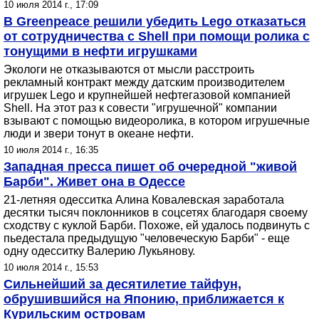
10 июля 2014 г., 17:09
В Greenpeace решили убедить Lego отказаться
от сотрудничества с Shell при помощи ролика с
тонущими в нефти игрушками
Экологи не отказываются от мысли расстроить
рекламный контракт между датским производителем
игрушек Lego и крупнейшей нефтегазовой компанией
Shell. На этот раз к совести "игрушечной" компании
взывают с помощью видеоролика, в котором игрушечные
люди и звери тонут в океане нефти.
10 июля 2014 г., 16:35
Западная пресса пишет об очередной "живой
Барби". Живет она в Одессе
21-летняя одесситка Алина Ковалевская заработала
десятки тысяч поклонников в соцсетях благодаря своему
сходству с куклой Барби. Похоже, ей удалось подвинуть с
пьедестала предыдущую "человеческую Барби" - еще
одну одесситку Валерию Лукьянову.
10 июля 2014 г., 15:53
Сильнейший за десятилетие тайфун,
обрушившийся на Японию, приближается к
Курильским островам