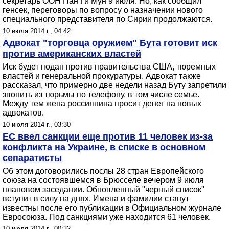
секретарь ООН Пан Ги Мун 9 июля. Но, как сообщил
генсек, переговоры по вопросу о назначении нового
специального представителя по Сирии продолжаются.
10 июля 2014 г., 04:42
Адвокат "торговца оружием" Бута готовит иск
против американских властей
Иск будет подан против правительства США, тюремных
властей и генеральной прокуратуры. Адвокат также
рассказал, что примерно две недели назад Буту запретили
звонить из тюрьмы по телефону, в том числе семье.
Между тем жена россиянина просит денег на новых
адвокатов.
10 июля 2014 г., 03:30
ЕС ввел санкции еще против 11 человек из-за
конфликта на Украине, в списке в основном
сепаратисты
Об этом договорились послы 28 стран Европейского
союза на состоявшемся в Брюсселе вечером 9 июля
плановом заседании. Обновленный "черный список"
вступит в силу на днях. Имена и фамилии станут
известны после его публикации в Официальном журнале
Евросоюза. Под санкциями уже находится 61 человек.
10 июля 2014 г., 00:32