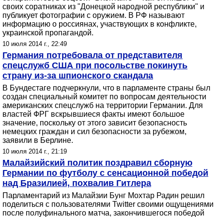
своих соратниках из "Донецкой народной республики" и
публикует фотографии с оружием. В РФ называют
информацию о россиянах, участвующих в конфликте,
украинской пропагандой.
10 июля 2014 г., 22:49
Германия потребовала от представителя
спецслужб США при посольстве покинуть
страну из-за шпионского скандала
В Бундестаге подчеркнули, что в парламенте страны был
создан специальный комитет по вопросам деятельности
американских спецслужб на территории Германии. Для
властей ФРГ вскрывшиеся факты имеют большое
значение, поскольку от этого зависит безопасность
немецких граждан и сил безопасности за рубежом,
заявили в Берлине.
10 июля 2014 г., 21:19
Малайзийский политик поздравил сборную
Германии по футболу с сенсационной победой
над Бразилией, похвалив Гитлера
Парламентарий из Малайзии Бунг Мохтар Радин решил
поделиться с пользователями Twitter своими ощущениями
после полуфинального матча, закончившегося победой