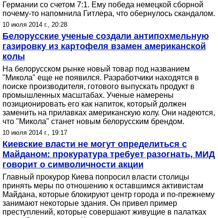
Германии со счетом 7:1. Ему победа немецкой сборной
почему-то напомнила Гитлера, что обернулось скандалом.
10 июля 2014 г., 20:28
Белорусские ученые создали антипохмельную
газировку из картофеля взамен американской
колы
На белорусском рынке новый товар под названием
"Микола" еще не появился. Разработчики находятся в
поиске производителя, готового выпускать продукт в
промышленных масштабах. Ученые намерены
позиционировать его как напиток, который должен
заменить на прилавках американскую колу. Они надеются,
что "Микола" станет новым белорусским брендом.
10 июля 2014 г., 19:17
Киевские власти не могут определиться с
Майданом: прокуратура требует разогнать, МИД
говорит о символичности акции
Главный прокурор Киева попросил власти столицы
принять меры по отношению к оставшимся активистам
Майдана, которые блокируют центр города и по-прежнему
занимают некоторые здания. Он привел пример
преступлений, которые совершают живущие в палатках