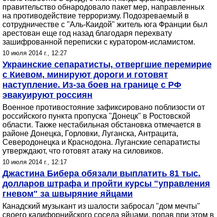
правительство обнародовало пакет мер, направленных
на противодействие терроризму. Подозреваемый в
сотрудничестве с "Аль-Каидой" житель юга Франции был
арестован еще год назад благодаря перехвату
зашифрованной переписки с куратором-исламистом.
10 июля 2014 г., 12:27
Украинские сепаратисты, отвергшие перемирие
с Киевом, минируют дороги и готовят
наступление. Из-за боев на границе с РФ
эвакуируют россиян
Военное противостояние зафиксировано поблизости от
российского пункта пропуска "Донецк" в Ростовской
области. Также нестабильная обстановка отмечается в
районе Донецка, Горловки, Луганска, Антрацита,
Северодонецка и Краснодона. Луганские сепаратисты
утверждают, что готовят атаку на силовиков.
10 июля 2014 г., 12:17
Джастина Бибера обязали выплатить 81 тыс.
долларов штрафа и пройти курсы "управления
гневом" за швыряние яйцами
Канадский музыкант из шалости забросал "дом мечты"
своего калифорнийского соседа яйцами, попав при этом в