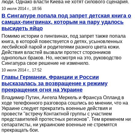
люди. Однако власти Киева не хотят силового сценария.
10 июля 2014 г., 18:56
В Сингапуре попала под запрет детская книга о
самцах-пингвинах, которым на пару удалось
высидеть яйцо
Помимо истории о пингвинах, под запрет также попала
книга, в которой повествуется о детях, усыновленных
лесбийской парой и родителями разного цвета кожи.
Действия властей вызвали протест сторонников
однополых браков. Но, несмотря на это, руководство
Сингапура свое решение не изменило.
10 июля 2014 г., 17:52
Главы Германии, Франции и России
высказалась за возвращение к режиму
прекращения огня на Украине
Владимир Путин, Ангела Меркель и Франсуа Олланд в
ходе телефонного разговора сошлись во мнении, что на
Украине следует прекратить военные действия и
провести "встречу Контактной группы с участием
представителей протестных регионов". Тем временем ни
сепаратисты, ни украинские военные не стремятся
прекращать бои.