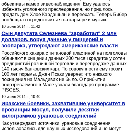
объективы камер видеонаблюдения. Ему удалось
избежать уголовного преследования, но пришлось
продать дом Хлое Кардашьян и переехать. Теперь Бибер
пообещал сосредоточиться на карьере и музыке.
10 июля 2014 г., 11:42
Сын депутата Селезнева "заработал" 2 млн
долларов, воруя данные у пиццерий и
зоопарка, утверждают американские власти
Российского хакера с титановой пластиной на полголовы
обвиняют в хищении данных 200 тысяч кредиток у сотен
предприятий розничной торговли и перепродаже данных
140 тысяч банковских карт. По совокупности ему грозит
100 лет тюрьмы. Джен Псаки уверяет, что никакого
похищения на Мальдивах не было. О прибытии
подозреваемого в Мале узнали благодаря программе
PISCES.
10 июля 2014 г., 10:40
Иракские боевики, захватившие университет в
провинции Мосул, получили десятки
килограммов урановых соединений
Как утверждают источники, урановые соединения
использовались для научных исследований и не могут