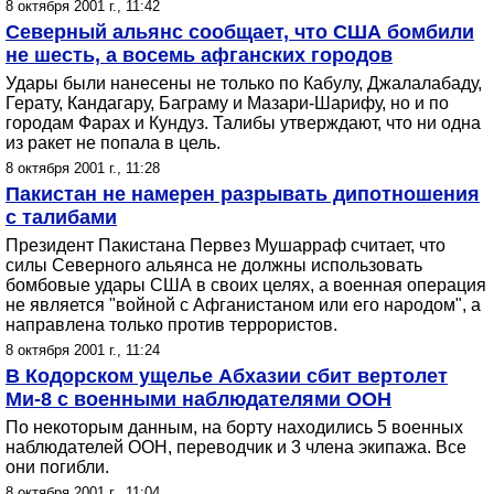
8 октября 2001 г., 11:42
Северный альянс сообщает, что США бомбили
не шесть, а восемь афганских городов
Удары были нанесены не только по Кабулу, Джалалабаду,
Герату, Кандагару, Баграму и Мазари-Шарифу, но и по
городам Фарах и Кундуз. Талибы утверждают, что ни одна
из ракет не попала в цель.
8 октября 2001 г., 11:28
Пакистан не намерен разрывать дипотношения
с талибами
Президент Пакистана Первез Мушарраф считает, что
силы Северного альянса не должны использовать
бомбовые удары США в своих целях, а военная операция
не является "войной с Афганистаном или его народом", а
направлена только против террористов.
8 октября 2001 г., 11:24
В Кодорском ущелье Абхазии сбит вертолет
Ми-8 с военными наблюдателями ООН
По некоторым данным, на борту находились 5 военных
наблюдателей ООН, переводчик и 3 члена экипажа. Все
они погибли.
8 октября 2001 г., 11:04