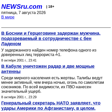
NEWSru.com
| 18+
пятница, 7 августа 2026
В мире
В Боснии и Герцеговине задержан мужчина,
подозреваемый в сотрудничестве с бен
Ладеном
У задержанного найден номер телефона одного из
доверенных лиц террориста ╧1.
8 октября 2001 г., 23:41
В Кабуле уничтожен радар и две мощные
антенны
Среди мирного населения есть жертвы. Талибы ведут
менее активный, чем вчера ночью, огонь по самолетам
союзников. По всей видимости, их ПВО нанесен
значительный ущерб.
8 октября 2001 г., 23:29
Генеральный секретарь НАТО заявляет, что
удары Америки по Афганистану, в целом,