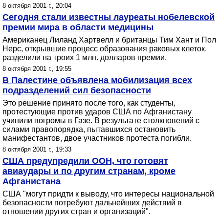
8 октября 2001 г., 20:04
Сегодня стали известны лауреаты нобелевской
премии мира в области медицины
Американец Лиланд Хартвелл и британцы Тим Хант и Пол
Нерс, открывшие процесс образования раковых клеток,
разделили на троих 1 млн. долларов премии.
8 октября 2001 г., 19:55
В Палестине объявлена мобилизация всех
подразделений сил безопасности
Это решение принято после того, как студенты,
протестующие против ударов США по Афганистану
учинили погромы в Газе. В результате столкновений с
силами правопорядка, пытавшихся остановить
манифестантов, двое участников протеста погибли.
8 октября 2001 г., 19:33
США предупредили ООН, что готовят
авиаудары и по другим странам, кроме
Афганистана
США "могут придти к выводу, что интересы национальной
безопасности потребуют дальнейших действий в
отношении других стран и организаций".