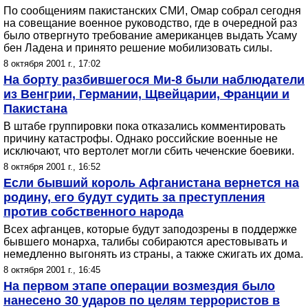
По сообщениям пакистанских СМИ, Омар собрал сегодня
на совещание военное руководство, где в очередной раз
было отвергнуто требование американцев выдать Усаму
бен Ладена и принято решение мобилизовать силы.
8 октября 2001 г., 17:02
На борту разбившегося Ми-8 были наблюдатели
из Венгрии, Германии, Щвейцарии, Франции и
Пакистана
В штабе группировки пока отказались комментировать
причину катастрофы. Однако российские военные не
исключают, что вертолет могли сбить чеченские боевики.
8 октября 2001 г., 16:52
Если бывший король Афганистана вернется на
родину, его будут судить за преступления
против собственного народа
Всех афганцев, которые будут заподозрены в поддержке
бывшего монарха, талибы собираются арестовывать и
немедленно выгонять из страны, а также сжигать их дома.
8 октября 2001 г., 16:45
На первом этапе операции возмездия было
нанесено 30 ударов по целям террористов в