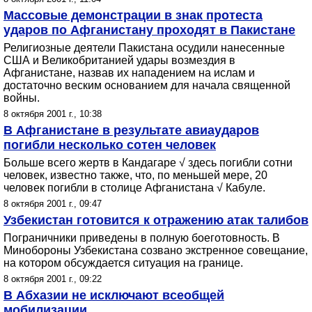
Массовые демонстрации в знак протеста
ударов по Афганистану проходят в Пакистане
Религиозные деятели Пакистана осудили нанесенные
США и Великобританией удары возмездия в
Афганистане, назвав их нападением на ислам и
достаточно веским основанием для начала священной
войны.
8 октября 2001 г., 10:38
В Афганистане в результате авиаударов
погибли несколько сотен человек
Больше всего жертв в Кандагаре √ здесь погибли сотни
человек, известно также, что, по меньшей мере, 20
человек погибли в столице Афганистана √ Кабуле.
8 октября 2001 г., 09:47
Узбекистан готовится к отражению атак талибов
Пограничники приведены в полную боеготовность. В
Минобороны Узбекистана созвано экстренное совещание,
на котором обсуждается ситуация на границе.
8 октября 2001 г., 09:22
В Абхазии не исключают всеобщей
мобилизации