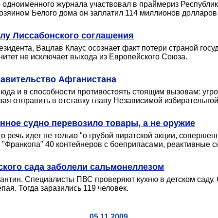
ор одноименного журнала участвовал в праймериз Республ
озяином Белого дома он заплатил 114 миллионов долларов 
илу Лиссабонского соглашения
зидента, Вацлав Клаус осознает факт потери страной гос
нитет не исключает выхода из Европейского Союза.
правительство Афганистана
сюда и в способности противостоять стоящим вызовам: угро
рзая отправить в отставку главу Независимой избирательно
нное судно перевозило товары, а не оружие
о речь идет не только "о грубой пиратской акции, совершен
у "Франкопа" 40 контейнеров с боеприпасами, реактивные с
ского сада заболели сальмонеллезом
арантин. Специалисты ПВС проверяют кухню в детском саду
пая. Тогда заразились 119 человек.
05.11.2009