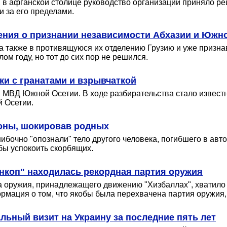
Н в афганской столице руководство организации приняло р
и за его пределами.
ения о признании независимости Абхазии и Южн
 а также в противящуюся их отделению Грузию и уже призн
м году, но тот до сих пор не решился.
и с гранатами и взрывчаткой
ВД Южной Осетии. В ходе разбирательства стало известно
й Осетии.
оны, шокировав родных
очно "опознали" тело другого человека, погибшего в авто
бы успокоить скорбящих.
нкоп" находилась рекордная партия оружия
 оружия, принадлежащего движению "Хизбаллах", хватило 
рмация о том, что якобы была перехвачена партия оружия,
ьный визит на Украину за последние пять лет