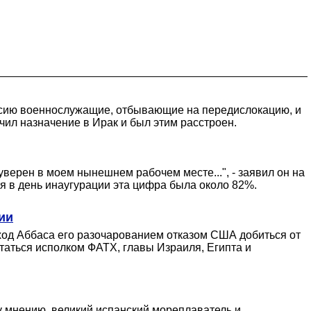
иссию военнослужащие, отбывающие на передислокацию, и
ил назначение в Ирак и был этим расстроен.
 уверен в моем нынешнем рабочем месте...", - заявил он на
 в день инаугурации эта цифра была около 82%.
ии
ход Аббаса его разочарованием отказом США добиться от
таться исполком ФАТХ, главы Израиля, Египта и
 мнению, великий испанский мореплаватель и