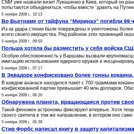
СМИ уже назвали визит Лукашенко в Киев, который он ране
попытаются объединиться, чтобы вместе "давить на Путин
5 ноября 2009 г., 10:13
Во Вьетнаме от тайфуна "Миринаэ" погибли 99 ч
Из-за удара стихии были повреждены и уничтожены более 
всего своего имущества. Ряд районов этих провинций ока
5 ноября 2009 г., 09:50
Польша хотела бы разместить у себя войска США
Особую обеспокоенность у Варшавы вызвали крупномасшт
имитацию использования ядерного оружия и инсценировку
5 ноября 2009 г., 07:17
В Эквадоре конфисковано более тонны кокаина,
В каждом ананасе находился пакет с 700 граммами кокаина
конфискованной партии превышает 40 млн долларов. Обе
5 ноября 2009 г., 06:20
Обнаружена планета, вращающаяся против свое
Такой феномен астрономы фиксируют впервые. Хотя теоре
своего светила в том же направлении, в котором оно само
5 ноября 2009 г., 05:39
Стив Форбс написал книгу в защиту капитализм