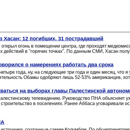
р Хасан: 12 погибших, 31 пострадавший
 открыл огонь в помещении центра, где проходят медком
действий в "горячих точках". По данным СМИ, Хасан получ
ворился о намерениях работать два срока
етыре года, ну, на следующие три года и один месяц, что я
ельность Обамы одобряют лишь 52-53% американцев, хотя
ваться на выборах главы Палестинской автоном
палестинскому телевидению. Руководство ПНА объясняет у
 строительство в поселениях. Ранее Аббаса уговаривали ос
ША
 источники, созданные самим Колумбом. По общепринятому