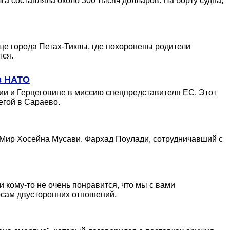
га составляла около 300 тысяч долларов. На борту судна,
е города Петах-Тиквы, где похоронены родители
тся.
в НАТО
ии и Герцеговине в миссию спецпредставителя ЕС. Этот
егой в Сараево.
 Мир Хосейна Мусави. Фархад Поулади, сотрудничавший с
 кому-то не очень понравится, что мы с вами
росам двусторонних отношений.