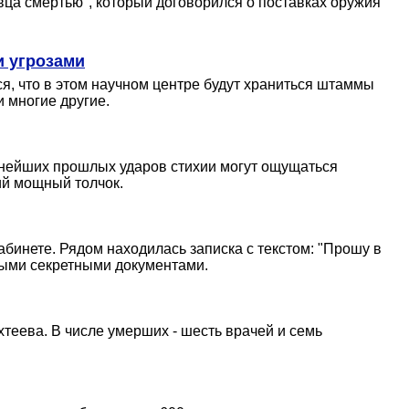
вца смертью", который договорился о поставках оружия
и угрозами
я, что в этом научном центре будут храниться штаммы
 многие другие.
ощнейших прошлых ударов стихии могут ощущаться
ий мощный толчок.
бинете. Рядом находилась записка с текстом: "Прошу в
ными секретными документами.
теева. В числе умерших - шесть врачей и семь