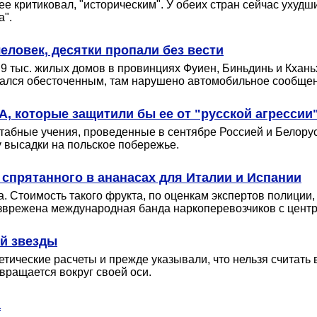
е критиковал, "историческим". У обеих стран сейчас ухудш
а".
еловек, десятки пропали без вести
9 тыс. жилых домов в провинциях Фуиен, Биньдинь и Кхань
зался обесточенным, там нарушено автомобильное сообщен
, которые защитили бы ее от "русской агрессии
абные учения, проведенные в сентябре Россией и Белорус
 высадки на польское побережье.
 спрятанного в ананасах для Италии и Испании
. Стоимость такого фрукта, по оценкам экспертов полиции,
зврежена международная банда наркоперевозчиков с центр
й звезды
тические расчеты и прежде указывали, что нельзя считат
 вращается вокруг своей оси.
а