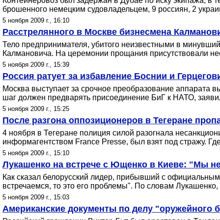
Контейнеровоз был задержан в Дубае по иску экипажа, в т
брошенного немецким судовладельцем, 9 россиян, 2 украин
5 ноября 2009 г., 16:10
Расстрелянного в Москве бизнесмена Калманов
Тело предпринимателя, убитого неизвестными в минувший
Калмановича. На церемонии прощания присутствовали нес
5 ноября 2009 г., 15:39
Россия ратует за избавление Боснии и Герцего
Москва выступает за срочное преобразование аппарата в
шаг должен предварять присоединение БиГ к НАТО, заяви
5 ноября 2009 г., 15:25
После разгона оппозиционеров в Тегеране пропа
4 ноября в Тегеране полиция силой разогнала несанкцио
информагентством France Presse, был взят под стражу. Где
5 ноября 2009 г., 15:10
Лукашенко на встрече с Ющенко в Киеве: "Мы не
Как сказал белорусский лидер, прибывший с официальным в
встречаемся, то это его проблемы". По словам Лукашенко
5 ноября 2009 г., 15:03
Американские документы по делу "оружейного ба