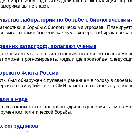
де в марте 2008 года. США добиваются экстрадиции "торго
 американцы не знают.
ельство лаборатории по борьбе с биологическим
гностики и борьбы с биологическими угрозами. Планируетс
зывают такие болезни, как чума, холера, сибирская язва и
ревних катастроф, полагают ученые
даленных от места стыка тектонических плит, отголоски м
на поможет прогнозировать, когда и где произойдет следующ
орского Флота России
ы был обнаружен с пулевым ранением в голову в своем ка
версию о самоубийстве, а СМИ намекают на связь с утерян
али в Раде
нтского комитета по вопросам здравоохранения Татьяна Бах
трументом политической борьбы.
х сотрудников