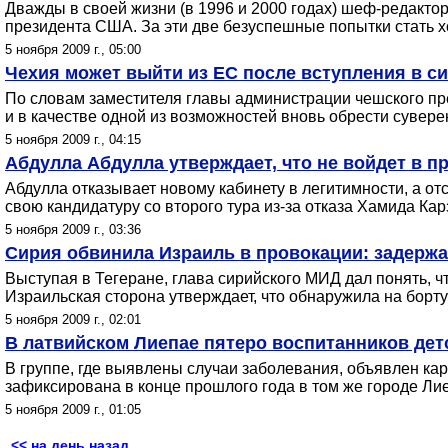
Дважды в своей жизни (в 1996 и 2000 годах) шеф-редакт
президента США. За эти две безуспешные попытки стать х
5 ноября 2009 г., 05:00
Чехия может выйти из ЕС после вступления в с
По словам заместителя главы администрации чешского пре
и в качестве одной из возможностей вновь обрести сувере
5 ноября 2009 г., 04:15
Абдулла Абдулла утверждает, что не войдет в 
Абдулла отказывает новому кабинету в легитимности, а от
свою кандидатуру со второго тура из-за отказа Хамида Ка
5 ноября 2009 г., 03:36
Сирия обвинила Израиль в провокации: задержа
Выступая в Тегеране, глава сирийского МИД дал понять, чт
Израильская сторона утверждает, что обнаружила на борт
5 ноября 2009 г., 02:01
В латвийском Лиепае пятеро воспитанников дет
В группе, где выявлены случаи заболевания, объявлен к
зафиксирована в конце прошлого года в том же городе Лие
5 ноября 2009 г., 01:05
<< на день назад