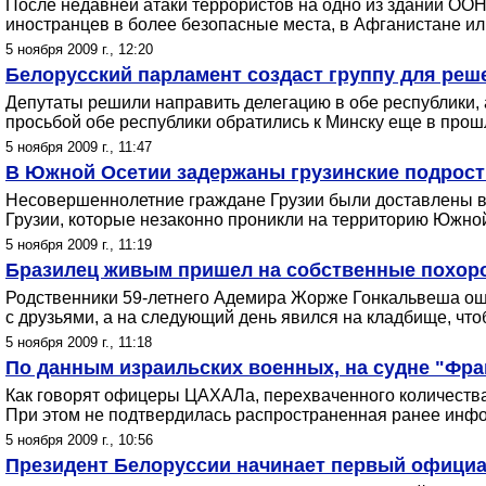
После недавней атаки террористов на одно из зданий ОО
иностранцев в более безопасные места, в Афганистане ил
5 ноября 2009 г., 12:20
Белорусский парламент создаст группу для реш
Депутаты решили направить делегацию в обе республики,
просьбой обе республики обратились к Минску еще в прошло
5 ноября 2009 г., 11:47
В Южной Осетии задержаны грузинские подростк
Несовершеннолетние граждане Грузии были доставлены в М
Грузии, которые незаконно проникли на территорию Южно
5 ноября 2009 г., 11:19
Бразилец живым пришел на собственные похор
Родственники 59-летнего Адемира Жорже Гонкальвеша ошиб
с друзьями, а на следующий день явился на кладбище, что
5 ноября 2009 г., 11:18
По данным израильских военных, на судне "Фра
Как говорят офицеры ЦАХАЛа, перехваченного количества
При этом не подтвердилась распространенная ранее инфо
5 ноября 2009 г., 10:56
Президент Белоруссии начинает первый официал