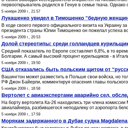
первооткрыватель родился в Генуе в семье ткача. Однако 
5 ноября 2009 г., 21:57
Лукашенко увидел в Тимошенко "бедную женщин
В ходе своего первого официального визита на Украину за
президента страны Юлии Тимошенко он пожелал успеха во
5 ноября 2009 г., 20:53
Долой стереотипы: среди голландцев курильщик
Средний показатель по Европе составляет 6,8%, в то время
Болгарии. А самый высокий процент курильщиков - в Итал
5 ноября 2009 г., 19:50
США отказались быть польским щитом от "русск
Вашингтон может разместить в Польше свои войска, но то
РФ Джон Байерли, комментируя опасения главы польского
5 ноября 2009 г., 18:58
Вертолет с авиаэкспертами аварийно сел, обсл
На борту вертолета Ка-26 находились три члена комисси
авиалайнера, разбившегося неподалеку от аэропорта бел
5 ноября 2009 г., 17:59
Морякам задержанного в Дубае судна Magdalena