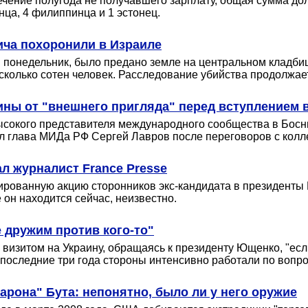
ечение полугода не получавшего зарплату, общая сумма дол
ца, 4 филиппинца и 1 эстонец.
ича похоронили в Израиле
 понедельник, было предано земле на центральном кладбищ
колько сотен человек. Расследование убийства продолжае
вины от "внешнего пригляда" перед вступлением 
ысокого представителя международного сообщества в Босн
л глава МИДа РФ Сергей Лавров после переговоров с колл
л журналист France Presse
нированную акцию сторонников экс-кандидата в президенты
 он находится сейчас, неизвестно.
 дружим против кого-то"
изитом на Украину, обращаясь к президенту Ющенко, "если
, последние три года стороны интенсивно работали по воп
рона" Бута: непонятно, было ли у него оружие