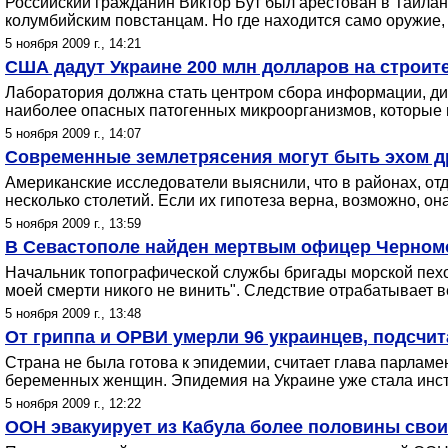
Российский гражданин Виктор Бут был арестован в Таилан
колумбийским повстанцам. Но где находится само оружие,
5 ноября 2009 г., 14:21
США дадут Украине 200 млн долларов на строит
Лаборатория должна стать центром сбора информации, диа
наиболее опасных патогенных микроорганизмов, которые вы
5 ноября 2009 г., 14:07
Современные землетрясения могут быть эхом д
Американские исследователи выяснили, что в районах, от
несколько столетий. Если их гипотеза верна, возможно, о
5 ноября 2009 г., 13:59
В Севастополе найден мертвым офицер Черном
Начальник топографической службы бригады морской пехот
моей смерти никого не винить". Следствие отрабатывает 
5 ноября 2009 г., 13:48
От гриппа и ОРВИ умерли 96 украинцев, подсчит
Страна не была готова к эпидемии, считает глава парламе
беременных женщин. Эпидемия на Украине уже стала инс
5 ноября 2009 г., 12:22
ООН эвакуирует из Кабула более половины свои