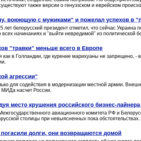
существуют также версии о генуэзском и еврейском происхо
у, воюющую с мужиками" и пожелал успехов в "
 5 лет белорусский президент отметил, что сейчас Украин
 всех начинаниях и "выйти невредимой" из политической б
ов "травки" меньше всего в Европе
 как в Голландии, где курение марихуаны не запрещено, - 
ии.
ой агрессии"
лько для содействия в модернизации местной армии. Внешн
 МИДа насчет России.
едуя место крушения российского бизнес-лайнер
и Межгосударственного авиационного комитета РФ и Белору
орусской столицы при невыясненных пока обстоятельствах.
 погасили долги, они возвращаются домой