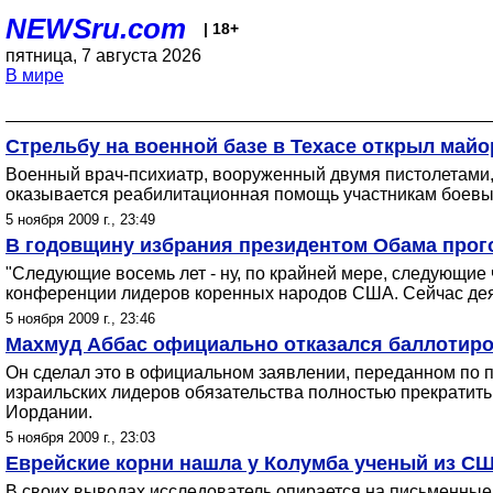
NEWSru.com
| 18+
пятница, 7 августа 2026
В мире
Стрельбу на военной базе в Техасе открыл майо
Военный врач-психиатр, вооруженный двумя пистолетами,
оказывается реабилитационная помощь участникам боевых 
5 ноября 2009 г., 23:49
В годовщину избрания президентом Обама прого
"Следующие восемь лет - ну, по крайней мере, следующие ч
конференции лидеров коренных народов США. Сейчас деят
5 ноября 2009 г., 23:46
Махмуд Аббас официально отказался баллотиро
Он сделал это в официальном заявлении, переданном по 
израильских лидеров обязательства полностью прекратить
Иордании.
5 ноября 2009 г., 23:03
Еврейские корни нашла у Колумба ученый из С
В своих выводах исследователь опирается на письменные