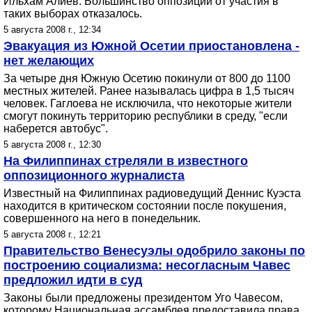
Ильхам Алиев. Большинство оппозиции от участия в
таких выборах отказалось.
5 августа 2008 г., 12:34
Эвакуация из Южной Осетии приостановлена -
нет желающих
За четыре дня Южную Осетию покинули от 800 до 1100
местных жителей. Ранее называлась цифра в 1,5 тысяч
человек. Гаглоева не исключила, что некоторые жители
смогут покинуть территорию республики в среду, "если
наберется автобус".
5 августа 2008 г., 12:30
На Филиппинах стреляли в известного
оппозиционного журналиста
Известный на Филиппинах радиоведущий Деннис Куэста
находится в критическом состоянии после покушения,
совершенного на него в понедельник.
5 августа 2008 г., 12:21
Правительство Венесуэлы одобрило законы по
построению социализма: несогласным Чавес
предложил идти в суд
Законы были предложены президентом Уго Чавесом,
которому Национальная ассамблея предоставила права