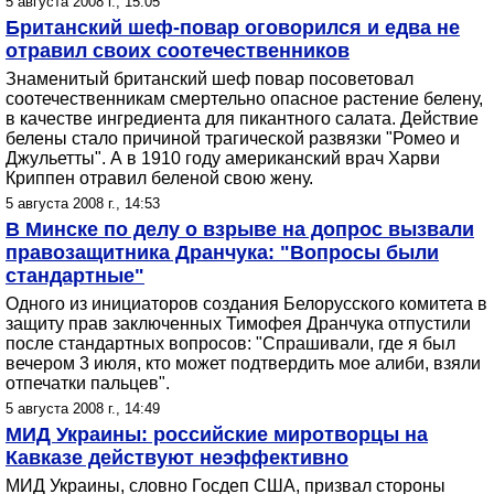
5 августа 2008 г., 15:05
Британский шеф-повар оговорился и едва не
отравил своих соотечественников
Знаменитый британский шеф повар посоветовал
соотечественникам смертельно опасное растение белену,
в качестве ингредиента для пикантного салата. Действие
белены стало причиной трагической развязки "Ромео и
Джульетты". А в 1910 году американский врач Харви
Криппен отравил беленой свою жену.
5 августа 2008 г., 14:53
В Минске по делу о взрыве на допрос вызвали
правозащитника Дранчука: "Вопросы были
стандартные"
Одного из инициаторов создания Белорусского комитета в
защиту прав заключенных Тимофея Дранчука отпустили
после стандартных вопросов: "Спрашивали, где я был
вечером 3 июля, кто может подтвердить мое алиби, взяли
отпечатки пальцев".
5 августа 2008 г., 14:49
МИД Украины: российские миротворцы на
Кавказе действуют неэффективно
МИД Украины, словно Госдеп США, призвал стороны