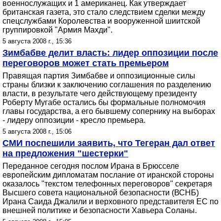
военнослужащих и 1 американец. Как утверждает
британская газета, это стало следствием сделки между
спецслужбами Королевства и вооруженной шиитской
группировкой "Армия Махди".
5 августа 2008 г., 15:36
Зимбабве делит власть: лидер оппозиции после
переговоров может стать премьером
Правящая партия Зимбабве и оппозиционные силы
страны близки к заключению соглашения по разделению
власти, в результате чего действующему президенту
Роберту Мугабе остались бы формальные полномочия
главы государства, а его бывшему сопернику на выборах
- лидеру оппозиции - кресло премьера.
5 августа 2008 г., 15:06
СМИ поспешили заявить, что Тегеран дал ответ
на предложения "шестерки"
Переданное сегодня послом Ирана в Брюсселе
европейским дипломатам послание от иранской стороны
оказалось "текстом телефонных переговоров" секретаря
Высшего совета национальной безопасности (ВСНБ)
Ирана Саида Джалили и верховного представителя ЕС по
внешней политике и безопасности Хавьера Соланы.