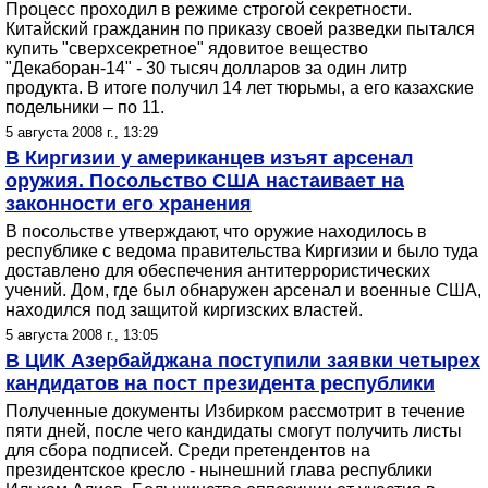
Процесс проходил в режиме строгой секретности.
Китайский гражданин по приказу своей разведки пытался
купить "сверхсекретное" ядовитое вещество
"Декаборан-14" - 30 тысяч долларов за один литр
продукта. В итоге получил 14 лет тюрьмы, а его казахские
подельники – по 11.
5 августа 2008 г., 13:29
В Киргизии у американцев изъят арсенал
оружия. Посольство США настаивает на
законности его хранения
В посольстве утверждают, что оружие находилось в
республике с ведома правительства Киргизии и было туда
доставлено для обеспечения антитеррористических
учений. Дом, где был обнаружен арсенал и военные США,
находился под защитой киргизских властей.
5 августа 2008 г., 13:05
В ЦИК Азербайджана поступили заявки четырех
кандидатов на пост президента республики
Полученные документы Избирком рассмотрит в течение
пяти дней, после чего кандидаты смогут получить листы
для сбора подписей. Среди претендентов на
президентское кресло - нынешний глава республики