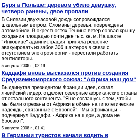
Буря в Польше: деревом убило девушку,
четверо ранены, двое пропали
В Силезии двухчасовой дождь сопровождался
шквальным ветром. Сломаны деревья, повреждены
автомобили. В окрестностях Тешина ветер сорвал крышу
со здания площадью почти две тыс. кв. м. На шахте
"Янковице" администрация приняла решение
эвакуировать из забоя 306 шахтеров в связи с
отсутствием электроэнергии - перестали работать
вентиляторы.
5 августа 2008 г., 02:19
Каддафи вновь высказался против создания
Средиземноморского союза: "Африка наш дом"
Выдвинутая президентом Франции идея, сказал
ливийский лидер, отделяет северные африканские страны
от остального континента. "Я не соглашусь с тем, чтобы
мы были отрезаны от Африки в обмен на гипотетические
надежды, связанные с Европой". "Мы африканцы, -
подчеркнул Каддафи. - Африка наш дом, а дома не
бросают".
5 августа 2008 г., 01:41
В Германии туристов начали водить в