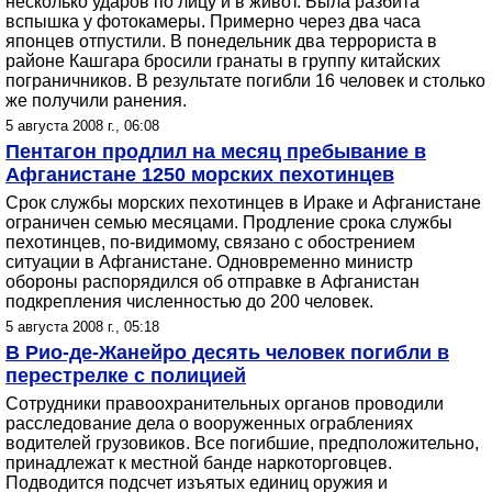
несколько ударов по лицу и в живот. Была разбита
вспышка у фотокамеры. Примерно через два часа
японцев отпустили. В понедельник два террориста в
районе Кашгара бросили гранаты в группу китайских
пограничников. В результате погибли 16 человек и столько
же получили ранения.
5 августа 2008 г., 06:08
Пентагон продлил на месяц пребывание в
Афганистане 1250 морских пехотинцев
Срок службы морских пехотинцев в Ираке и Афганистане
ограничен семью месяцами. Продление срока службы
пехотинцев, по-видимому, связано с обострением
ситуации в Афганистане. Одновременно министр
обороны распорядился об отправке в Афганистан
подкрепления численностью до 200 человек.
5 августа 2008 г., 05:18
В Рио-де-Жанейро десять человек погибли в
перестрелке с полицией
Сотрудники правоохранительных органов проводили
расследование дела о вооруженных ограблениях
водителей грузовиков. Все погибшие, предположительно,
принадлежат к местной банде наркоторговцев.
Подводится подсчет изъятых единиц оружия и