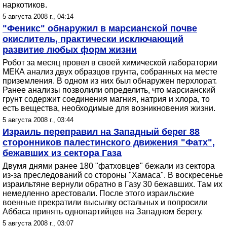
наркотиков.
5 августа 2008 г., 04:14
"Феникс" обнаружил в марсианской почве
окислитель, практически исключающий
развитие любых форм жизни
Робот за месяц провел в своей химической лаборатории
МЕКА анализ двух образцов грунта, собранных на месте
приземления. В одном из них был обнаружен перхлорат.
Ранее анализы позволили определить, что марсианский
грунт содержит соединения магния, натрия и хлора, то
есть вещества, необходимые для возникновения жизни.
5 августа 2008 г., 03:44
Израиль переправил на Западный берег 88
сторонников палестинского движения "Фатх",
бежавших из сектора Газа
Двумя днями ранее 180 "фатховцев" бежали из сектора
из-за преследований со стороны "Хамаса". В воскресенье
израильтяне вернули обратно в Газу 30 бежавших. Там их
немедленно арестовали. После этого израильские
военные прекратили высылку остальных и попросили
Аббаса принять однопартийцев на Западном берегу.
5 августа 2008 г., 03:07