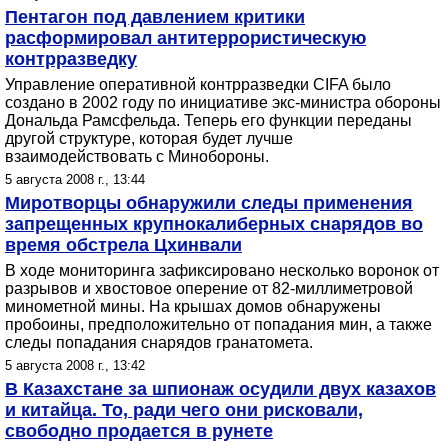
Пентагон под давлением критики
расформировал антитеррористическую
контрразведку
Управление оперативной контрразведки CIFA было
создано в 2002 году по инициативе экс-министра обороны
Дональда Рамсфельда. Теперь его функции переданы
другой структуре, которая будет лучше
взаимодействовать с Минобороны.
5 августа 2008 г., 13:44
Миротворцы обнаружили следы применения
запрещенных крупнокалиберных снарядов во
время обстрела Цхинвали
В ходе мониторинга зафиксировано несколько воронок от
разрывов и хвостовое оперение от 82-миллиметровой
минометной мины. На крышах домов обнаружены
пробоины, предположительно от попадания мин, а также
следы попадания снарядов гранатомета.
5 августа 2008 г., 13:42
В Казахстане за шпионаж осудили двух казахов
и китайца. То, ради чего они рисковали,
свободно продается в рунете