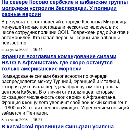
На севере Косово сербские и албанские группы
молодежи устроили беспорядки. У полиции
разные версии
В результате столкновений в городе Косовска-Митровица
минувшей ночью пострадали несколько человек, в их
числе сотрудник полиции ООН. Поврежден ряд объектов и
автомобилей. Кто напал первым - сербы или албанцы -
неизвестно.
5 августа 2008 г., 16:44
Франция возглавила командование силами
НАТО в Афганистане, где скоро останутся
только американские морпехи
Командование силами безопасности по очереди
распределяется между Турцией, Францией и Италией,
которая для начала передала французам контроль на
центром Кабула. В отличии от итальянцев, которые
сокращают численность своих войск в Афганистане,
Франция к концу лета увеличит свой воинский контингент
с 1800 до 3 тысяч военнослужащих. Укреплением позиций
займется и Пентагон.
5 августа 2008 г., 16:27
В китайской провинции Синьдзян усилена