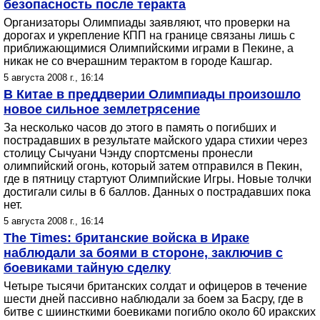
безопасность после теракта
Организаторы Олимпиады заявляют, что проверки на
дорогах и укрепление КПП на границе связаны лишь с
приближающимися Олимпийскими играми в Пекине, а
никак не со вчерашним терактом в городе Кашгар.
5 августа 2008 г., 16:14
В Китае в преддверии Олимпиады произошло
новое сильное землетрясение
За несколько часов до этого в память о погибших и
пострадавших в результате майского удара стихии через
столицу Сычуани Чэнду спортсмены пронесли
олимпийский огонь, который затем отправился в Пекин,
где в пятницу стартуют Олимпийские Игры. Новые толчки
достигали силы в 6 баллов. Данных о пострадавших пока
нет.
5 августа 2008 г., 16:14
The Times: британские войска в Ираке
наблюдали за боями в стороне, заключив с
боевиками тайную сделку
Четыре тысячи британских солдат и офицеров в течение
шести дней пассивно наблюдали за боем за Басру, где в
битве с шиинсткими боевиками погибло около 60 иракских