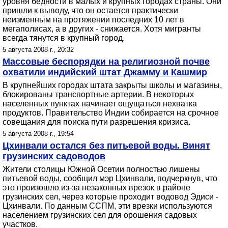
уровня бедности в малых и крупных городах страны. Они
пришли к выводу, что он остается практически
неизменным на протяжении последних 10 лет в
мегаполисах, а в других - снижается. Хотя мигранты
всегда тянутся в крупный город.
5 августа 2008 г., 20:32
Массовые беспорядки на религиозной почве
охватили индийский штат Джамму и Кашмир
В крупнейших городах штата закрыты школы и магазины,
блокированы транспортные артерии. В некоторых
населенных пунктах начинает ощущаться нехватка
продуктов. Правительство Индии собирается на срочное
совещания для поиска пути разрешения кризиса.
5 августа 2008 г., 19:54
Цхинвали остался без питьевой воды. Винят
грузинских садоводов
Жители столицы Южной Осетии полностью лишены
питьевой воды, сообщил мэр Цхинвали, подчеркнув, что
это произошло из-за незаконных врезок в районе
грузинских сел, через которые проходит водовод Эдиси -
Цхинвали. По данным ССПМ, эти врезки используются
населением грузинских сел для орошения садовых
участков.