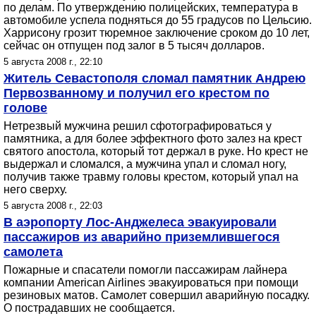
по делам. По утверждению полицейских, температура в
автомобиле успела подняться до 55 градусов по Цельсию.
Харрисону грозит тюремное заключение сроком до 10 лет,
сейчас он отпущен под залог в 5 тысяч долларов.
5 августа 2008 г., 22:10
Житель Севастополя сломал памятник Андрею
Первозванному и получил его крестом по
голове
Нетрезвый мужчина решил сфотографироваться у
памятника, а для более эффектного фото залез на крест
святого апостола, который тот держал в руке. Но крест не
выдержал и сломался, а мужчина упал и сломал ногу,
получив также травму головы крестом, который упал на
него сверху.
5 августа 2008 г., 22:03
В аэропорту Лос-Анджелеса эвакуировали
пассажиров из аварийно приземлившегося
самолета
Пожарные и спасатели помогли пассажирам лайнера
компании American Airlines эвакуироваться при помощи
резиновых матов. Самолет совершил аварийную посадку.
О пострадавших не сообщается.