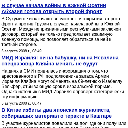
В случае начала войны в Южной Осетии
Абхазия готова открыть второй фронт
В Сухуми не исключают возможности открытия второго
фронта против Грузии в случае начала войны в Южной
Осетии. Между непризнанными республиками заключен
договор, который не только предполагает взаимную
военную помощь, но позволяет обратиться за ней к
третьей стороне.
5 августа 2008 г., 08:49
МИД Израиля: ни на бабушку, ни на Невзлина
спецназовца Кляйна менять не будут
На днях в СМИ появилась информация о том, что
арестованного в РФ подполковника запаса Армии
Израиля Кляйна могут обменять на 69-летнюю Изабеллу
Бельфер, отбывающую срок в израильской тюрьме.
Однако источник в МИД Израиля опроверг категорически
эту информацию.
5 августа 2008 г., 08:47
В Китае избиты два японских журналиста,
собиравших материал о теракте в Кашгаре
В участке журналистов повалили на пол, где они получили