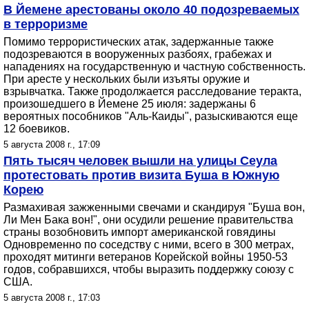
В Йемене арестованы около 40 подозреваемых
в терроризме
Помимо террористических атак, задержанные также
подозреваются в вооруженных разбоях, грабежах и
нападениях на государственную и частную собственность.
При аресте у нескольких были изъяты оружие и
взрывчатка. Также продолжается расследование теракта,
произошедшего в Йемене 25 июля: задержаны 6
вероятных пособников "Аль-Каиды", разыскиваются еще
12 боевиков.
5 августа 2008 г., 17:09
Пять тысяч человек вышли на улицы Сеула
протестовать против визита Буша в Южную
Корею
Размахивая зажженными свечами и скандируя "Буша вон,
Ли Мен Бака вон!", они осудили решение правительства
страны возобновить импорт американской говядины
Одновременно по соседству с ними, всего в 300 метрах,
проходят митинги ветеранов Корейской войны 1950-53
годов, собравшихся, чтобы выразить поддержку союзу с
США.
5 августа 2008 г., 17:03