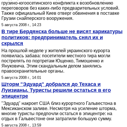
грузино-югоосетинского конфликта к возобновлению
переговоров без каких-либо предварительных условий.
Также официальный Киев отверг обвинения в поставке
Грузии снайперского вооружения.
5 августа 2008 г., 14:23
В тире Бердянска больше не висят карикатуры
политиков: предприниматель снял их и
скрылся
На прошлой неделе у жителей украинского курорта
появилась забава: посетители местного тира могли
пострелять по портретам Ющенко, Тимошенко и
Януковича. Этим скандальным делом занялись
правоохранительные органы.
5 августа 2008 г., 14:01
Шторм "Эдуард" добрался до Техаса и
Луизианы. Туристы решили остаться в его
эпицентре
"Эдуард" накроет США близ курортного Гальвестона в
Мексиканском заливе. Несмотря на усиление шторма,
многие туристы предпочли остаться в эпицентре: на
отдых в Гальвестоне они затратили большую сумму.
5 августа 2008 г., 13:59