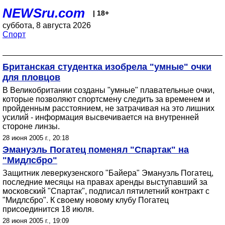
NEWSru.com
| 18+
суббота, 8 августа 2026
Спорт
Британская студентка изобрела "умные" очки
для пловцов
В Великобритании созданы "умные" плавательные очки,
которые позволяют спортсмену следить за временем и
пройденным расстоянием, не затрачивая на это лишних
усилий - информация высвечивается на внутренней
стороне линзы.
28 июня 2005 г., 20:18
Эмануэль Погатец поменял "Спартак" на
"Мидлсбро"
Защитник леверкузенского "Байера" Эмануэль Погатец,
последние месяцы на правах аренды выступавший за
московский "Спартак", подписал пятилетний контракт с
"Мидлсбро". К своему новому клубу Погатец
присоединится 18 июля.
28 июня 2005 г., 19:09