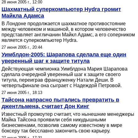
28 июня 2005 г., 12:00
Шахматный суперкомпьютер Hydra громит
Майкла Адамса
В Лондоне продолжается шахматное противостояние
между человеком и машиной, в котором человечество
представляет англичанин Майкл Адамс, а его соперником
является суперкомпьютер Hydra.
27 июня 2005 г., 20:44
Уимблдон-2005: Шарапова сделала еще один
уверенный шаг к защите титула
Действующая чемпионка Уимблдона Мария Шарапова
сделала очередной уверенный шаг к защите своего
титула, переиграв француженку Натали Деши. В
четвертьфинале она сыграет с Надеждой Петровой.
27 июня 2005 г., 18:13
Тайсона напрасно пытались превратить в
джентльмена, считает Дон Кинг
Известный промоутер считает, что нынешние менеджеры
Майка Тайсона проявили себя никудышными
бизнесменами, позволив самому известному в мире
боксеру так бесславно закончить свою карьеру.
27 июня 2005 г., 17:31