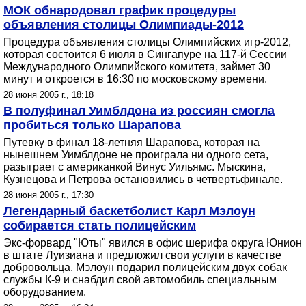
МОК обнародовал график процедуры
объявления столицы Олимпиады-2012
Процедура объявления столицы Олимпийских игр-2012,
которая состоится 6 июля в Сингапуре на 117-й Сессии
Международного Олимпийского комитета, займет 30
минут и откроется в 16:30 по московскому времени.
28 июня 2005 г., 18:18
В полуфинал Уимблдона из россиян смогла
пробиться только Шарапова
Путевку в финал 18-летняя Шарапова, которая на
нынешнем Уимблдоне не проиграла ни одного сета,
разыграет с американкой Винус Уильямс. Мыскина,
Кузнецова и Петрова остановились в четвертьфинале.
28 июня 2005 г., 17:30
Легендарный баскетболист Карл Мэлоун
собирается стать полицейским
Экс-форвард "Юты" явился в офис шерифа округа Юнион
в штате Луизиана и предложил свои услуги в качестве
добровольца. Мэлоун подарил полицейским двух собак
службы К-9 и снабдил свой автомобиль специальным
оборудованием.