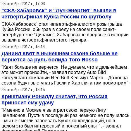
25 октября 2017 г., 17:03
"СКА-Хабаровск" и "Луч-Энергия" вышли в
четвертьфинал Кубка России по футболу
СКА-Хабаровск" стал четвертьфиналистом розыгрыша
Кубка России, обыграв в среду на своем поле санкт-
петербургское "Динамо". Хабаровчане впервые в истории
вышли в четвертьфинал этого турнира.
25 октября 2017 г., 15:14
Даниил Квят в нынешнем сезоне больше не
вернется за руль болида Toro Rosso
"Квят больше не вернется. Не думаем, что в дальнейшем
это может произойти, - заявил порталу Auto Bild
консультант компании Red Bull Хельмут Марко. - До конца
сезона будут выступать Гасли и Хартли, а там посмотрим".
25 октября 2017 г., 13:15
Криштиану Роналду считает, что Россия
приносит ему удачу
"Именно в Москве я выиграл свою первую Лигу
чемпионов. Пусть в последний раз немного не получилось
- мы не смогли завоевать Кубок конфедераций, но в
целом это был интересный и полезный опыт", - заявил