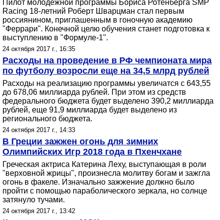
Пилот молодежной программы Бориса Ротенберга SMP
Racing 18-летний Роберт Шварцман стал первым
россиянином, приглашенным в гоночную академию
"Феррари". Конечной целю обучения станет подготовка к
выступлению в "Формуле-1".
24 октября 2017 г., 16:35
Расходы на проведение в РФ чемпионата мира
по футболу возросли еще на 34,5 млрд рублей
Расходы на реализацию программы увеличатся с 643,55
до 678,06 миллиарда рублей. При этом из средств
федерального бюджета будет выделено 390,2 миллиарда
рублей, еще 91,9 миллиарда будет выделено из
регионального бюджета.
24 октября 2017 г., 14:33
В Греции зажжен огонь для зимних
Олимпийских Игр 2018 года в Пхенчхане
Греческая актриса Катерина Леху, выступающая в роли
"верховной жрицы", произнесла молитву богам и зажгла
огонь в факеле. Изначально зажжение должно было
пройти с помощью параболического зеркала, но солнце
затянуло тучами.
24 октября 2017 г., 13:42