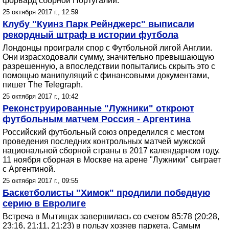
форвард сборной Португалии.
25 октября 2017 г., 12:59
Клубу "Куинз Парк Рейнджерс" выписали
рекордный штраф в истории футбола
Лондонцы проиграли спор с Футбольной лигой Англии.
Они израсходовали сумму, значительно превышающую
разрешенную, а впоследствии попытались скрыть это с
помощью манипуляций с финансовыми документами,
пишет The Telegraph.
25 октября 2017 г., 10:42
Реконструированные "Лужники" откроют
футбольным матчем Россия - Аргентина
Российский футбольный союз определился с местом
проведения последних контрольных матчей мужской
национальной сборной страны в 2017 календарном году.
11 ноября сборная в Москве на арене "Лужники" сыграет
с Аргентиной.
25 октября 2017 г., 09:55
Баскетболисты "Химок" продлили победную
серию в Евролиге
Встреча в Мытищах завершилась со счетом 85:78 (20:28,
23:16, 21:11, 21:23) в пользу хозяев паркета. Самым