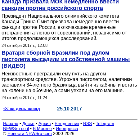
Канада призвала МОК немедленно ввести
санкции против российского спорта
Президент Национального олимпийского комитета
Канады Триша Смит призвала немедленно ввести
санкции против России, включающие временные
отстранения атлетов от соревнований, независимо от
итогов продолжающихся расследований.
24 октября 2017 г., 12:08
Вратаря сборной Бразилии под дулом
пистолета высадили из собственной машины
(ВИДЕО)
Неизвестные преградили ему путь на другом
транспортном средстве. Угрожая пистолетом, налетчики
заставили 34-летнего бразильца выйти из кабины и встать
на колени на обочине, а сами уехали на его машине.
24 октября 2017 г., 11:24
<< на день назад
25.10.2017
Начало
•
Досье
•
Архив
•
Ежедневник
•
RSS
•
Telegram
NEWSru.co.il
•
В Москве
•
Инопресса
©
Новости NEWSru.com
2000-2026