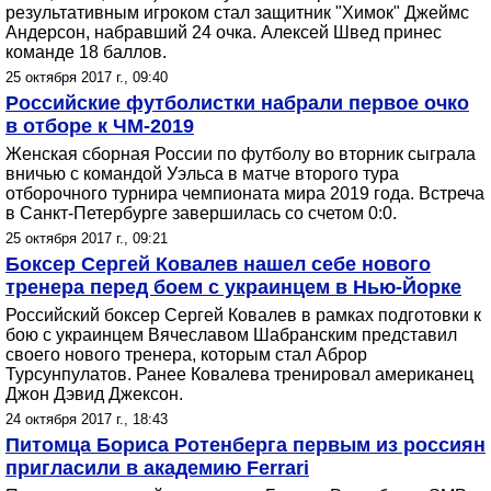
результативным игроком стал защитник "Химок" Джеймс
Андерсон, набравший 24 очка. Алексей Швед принес
команде 18 баллов.
25 октября 2017 г., 09:40
Российские футболистки набрали первое очко
в отборе к ЧМ-2019
Женская сборная России по футболу во вторник сыграла
вничью с командой Уэльса в матче второго тура
отборочного турнира чемпионата мира 2019 года. Встреча
в Санкт-Петербурге завершилась со счетом 0:0.
25 октября 2017 г., 09:21
Боксер Сергей Ковалев нашел себе нового
тренера перед боем с украинцем в Нью-Йорке
Российский боксер Сергей Ковалев в рамках подготовки к
бою с украинцем Вячеславом Шабранским представил
своего нового тренера, которым стал Аброр
Турсунпулатов. Ранее Ковалева тренировал американец
Джон Дэвид Джексон.
24 октября 2017 г., 18:43
Питомца Бориса Ротенберга первым из россиян
пригласили в академию Ferrari