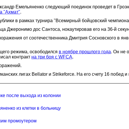
ксандр Емельяненко следующий поединок проведет в Грозн
а "Ахмат"
.
публики в рамках турнира "Всемирный бойцовский чемпионат
ца Джеронимо дос Сантоса, нокаутировав его на 36-й секун
поражения от соотечественника Дмитрия Сосновского в янв
общего режима, освободился
в ноябре прошлого года
. Он не 
писал контракт
на три боя с WFCA
.
поражений.
ских лигах Bellator и Strikeforce. На его счету 16 побед 
ке после выхода из колонии
ненко из клетки в больницу
ским промоутером