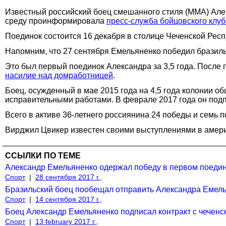
Известный российский боец смешанного стиля (ММА) Але
среду проинформировала
пресс-служба бойцовского клуб
Поединок состоится 16 декабря в столице Чеченской Рес
Напомним, что 27 сентября Емельяненко победил бразиль
Это был первый поединок Александра за 3,5 года. После 
насилие над домработницей
.
Боец, осужденный в мае 2015 года на 4,5 года колонии 
исправительными работами. В феврале 2017 года он под
Всего в активе 36-летнего россиянина 24 победы и семь 
Вирджил Цвикер известен своими выступлениями в американ
ССЫЛКИ ПО ТЕМЕ
Александр Емельяненко одержал победу в первом поедин
Спорт
|
28 сентября 2017 г.,
Бразильский боец пообещал отправить Александра Емелья
Спорт
|
14 сентября 2017 г.,
Боец Александр Емельяненко подписал контракт с чечен
Спорт
|
13 february 2017 г.,