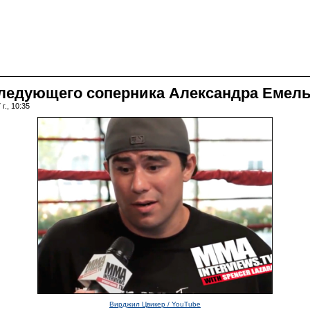
следующего соперника Александра Емел
г., 10:35
Вирджил Цвикер / YouTube